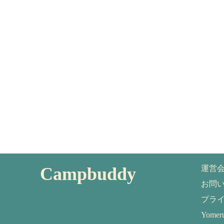
Campbuddy
運営
お問
プラ
Yom