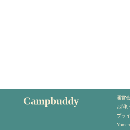
Campbuddy
運営
お問
プラ
Yom