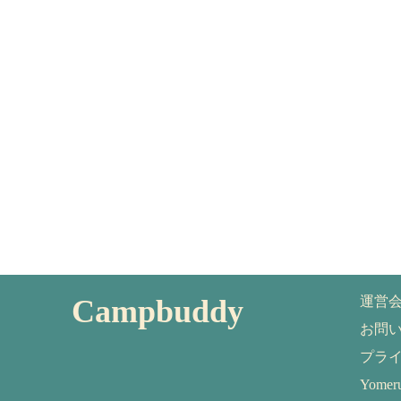
Campbuddy
運営
お問
プラ
Yom