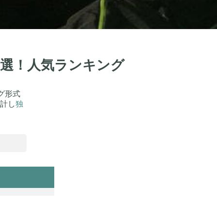
0選！人気ランキング
グ形式
計し
独