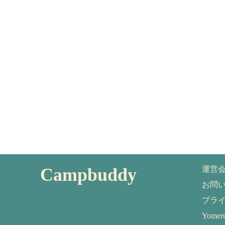
Campbuddy
運営
お問
プラ
Yom