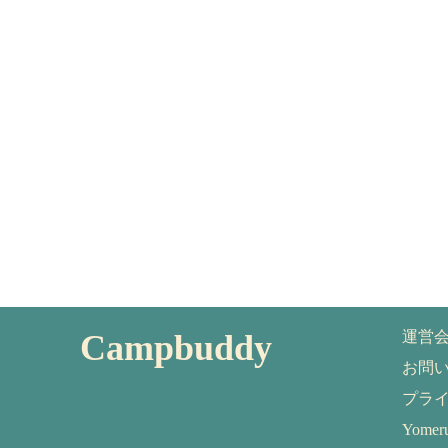
Campbuddy
運営
お問
プラ
Yom