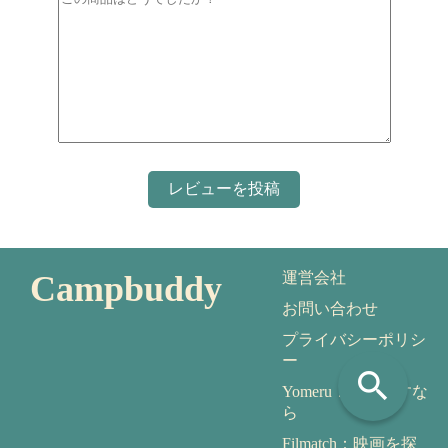
Campbuddy
運営会社
お問い合わせ
プライバシーポリシ
ー
search
Yomeru：本を探すな
ら
Filmatch：映画を探