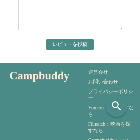
Campbuddy
運営会社
お問い合わせ
プライバシーポリシ
ー
search
Yomeru：本を探すな
ら
Filmatch：映画を探
すなら