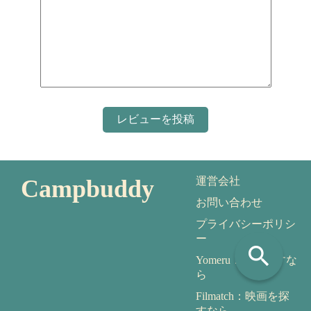
Campbuddy
運営会社
お問い合わせ
プライバシーポリシ
ー
search
Yomeru：本を探すな
ら
Filmatch：映画を探
すなら