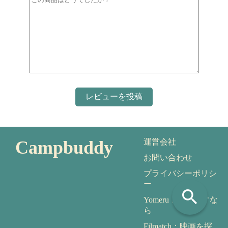
Campbuddy
運営会社
お問い合わせ
プライバシーポリシ
ー
search
Yomeru：本を探すな
ら
Filmatch：映画を探