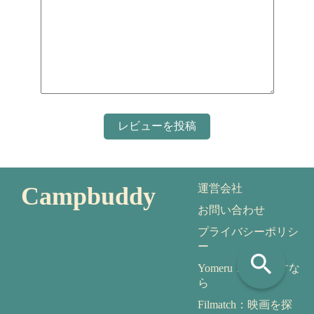
Campbuddy
運営会社
お問い合わせ
プライバシーポリシ
ー
search
Yomeru：本を探すな
ら
Filmatch：映画を探