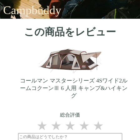
Campbuddy
この商品をレビュー
コールマン マスターシリーズ 4Sワイド2ル
ームコクーンⅢ 6 人用 キャンプ&ハイキン
グ
総合評価
★
★
★
★
★