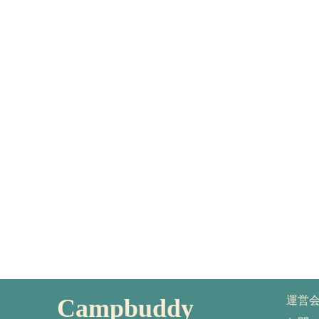
Campbuddy
運営