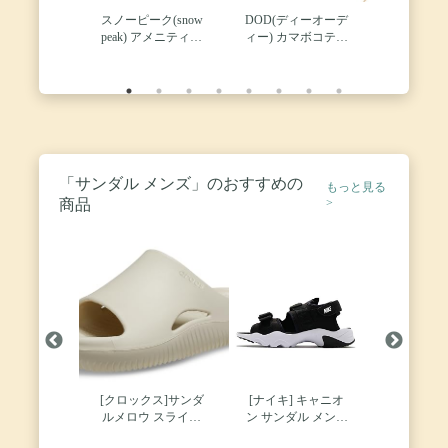
ル ムーンラ
スノーピーク(snow
DOD(ディーオーデ
ロゴス テント
ト1型 ライ
peak) アメニティド
ィー) カマボコテン
ナバホ300[
71806
トタン
ーム 5 人用 キャン
ト3M【4~5人用】 2
プ&ハイキング
ルームテント T5-
689-TN
「サンダル メンズ」のおすすめの
もっと見る
商品
>
ケンシュトッ
[クロックス]サンダ
[ナイキ] キャニオ
[TIDELI
ポーツサンダ
ルメロウ スライド
ン サンダル メンズ
ツサンダル
ci8797-002
coa CE BF
ボーン27cm
さんだる 