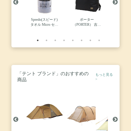
 Coleman
Speedo(スピード)
ポーター
テンマク
スターチュ
タオル Micro セー
（PORTER） 吉田
ムササビ
ントルラン
ムタオル マイクロ
カバン ポーター ガ
13ft.TC
00-750J
セームタオル M 水
ール シア デイパッ
version 
泳 ユニセックス
ク（871-05123）
キャンプ 
SE62003 ブルー M
【ブラック10/＊
タープ 野
＊】
泊 焚火 
綱付
「テント ブランド」のおすすめの
もっと見る
商品
>