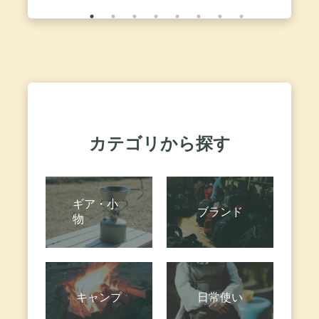
CANYON
 Black メンズ
アウトドア
SANDAL
0 ブラック
量 速乾 滑
black/white-black ス
用 黒い 2
ニーカー サンダル
スポーツ 27cm [並
行輸入品]
カテゴリから探す
ギア・小
ブランド
物
キャンプ
日常使い