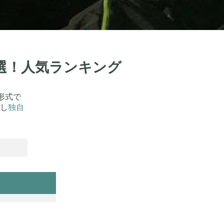
0選！人気ランキング
形式で
し
独自