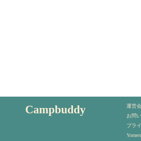
Campbuddy
運営
お問
プラ
Yom