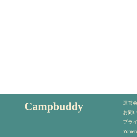
Campbuddy
運営
お問
プラ
Yom