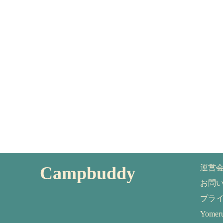
Campbuddy
運営
お問
プラ
Yom