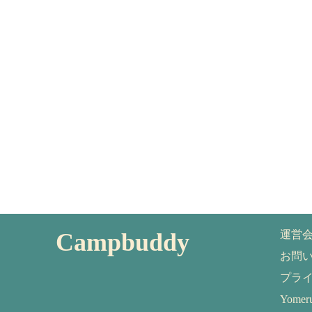
Campbuddy
運営
お問
プラ
Yom