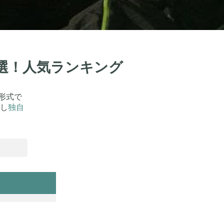
0選！人気ランキング
形式で
し
独自