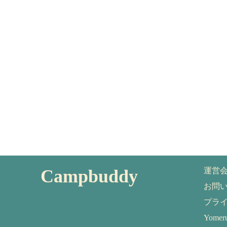
Campbuddy
運営
お問
プラ
Yom