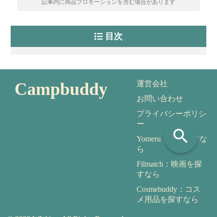
記事内に商品プロモーションを含む場合があります
目次
Campbuddy
運営会社
お問い合わせ
プライバシーポリシ
ー
search
Yomeru：本を探すな
ら
Filmatch：映画を探
すなら
Cosmebuddy：コス
メ用品を探すなら