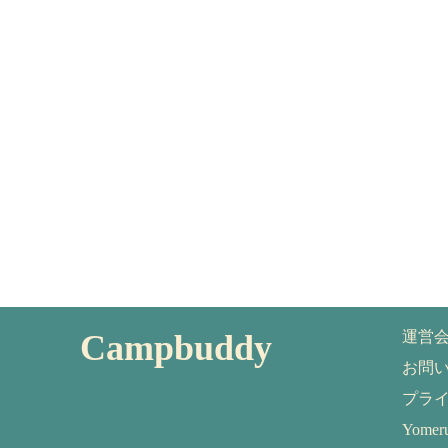
Campbuddy
運営
お問
プラ
Yom