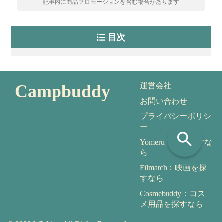
記事内に商品プロモーションを含む場合があります
目次
Campbuddy
運営会社
お問い合わせ
プライバシーポリシ
ー
search
Yomeru：本を探すな
ら
Filmatch：映画を探
すなら
Cosmebuddy：コス
メ用品を探すなら