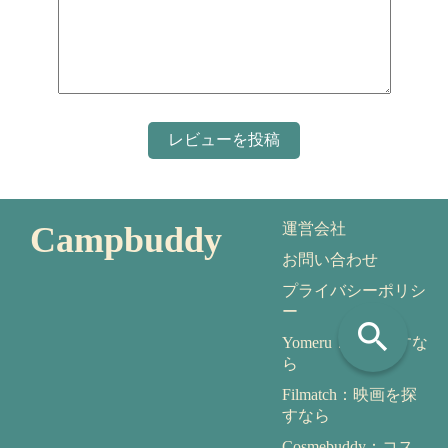
Campbuddy
運営会社
お問い合わせ
プライバシーポリシ
ー
search
Yomeru：本を探すな
ら
Filmatch：映画を探
すなら
Cosmebuddy：コス