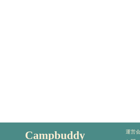
Campbuddy
運営