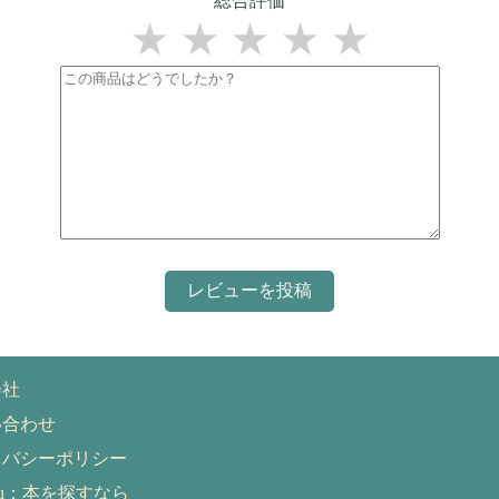
総合評価
★
★
★
★
★
会社
い合わせ
イバシーポリシー
eru：本を探すなら