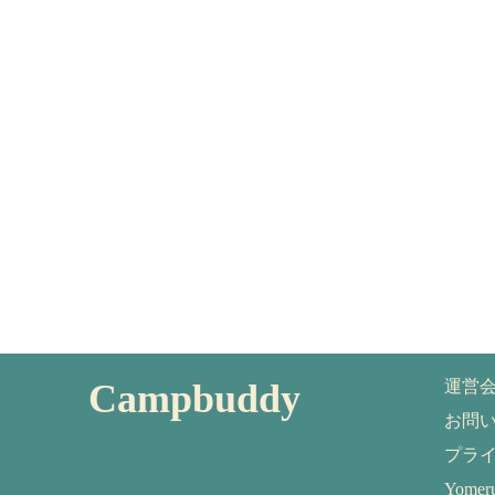
Campbuddy
運営
お問
プラ
Yom