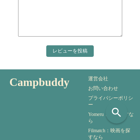
Campbuddy
運営会社
お問い合わせ
プライバシーポリシ
ー
search
Yomeru：本を探すな
ら
Filmatch：映画を探
すなら