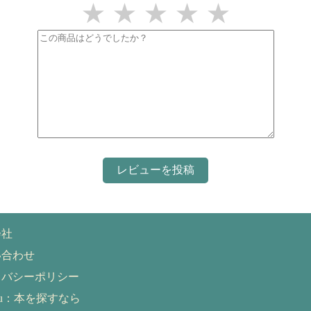
★
★
★
★
★
会社
い合わせ
イバシーポリシー
eru：本を探すなら