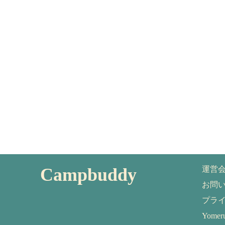
Campbuddy
運営
お問
プラ
Yom