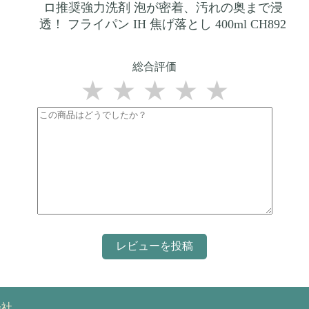
ロ推奨強力洗剤 泡が密着、汚れの奥まで浸
透！ フライパン IH 焦げ落とし 400ml CH892
総合評価
★
★
★
★
★
会社