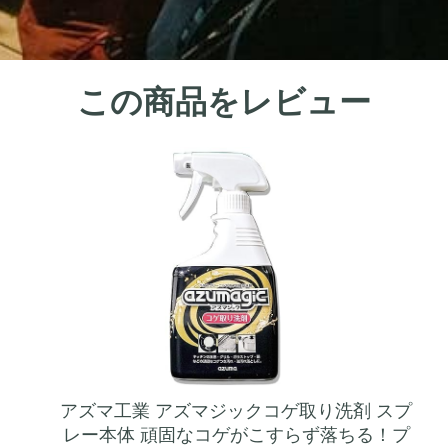
この商品をレビュー
アズマ工業 アズマジックコゲ取り洗剤 スプ
レー本体 頑固なコゲがこすらず落ちる！プ