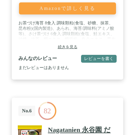
Amazonで詳しく見る
お茶づけ海苔 8食入:調味顆粒(食塩、砂糖、抹茶、
昆布粉)(国内製造)、あられ、海苔/調味料(アミノ酸
等)、さけ茶づけ 6食入:調味顆粒(食塩、鮭エキス、
砂糖、抹茶、鰹エキス、鰹節粉、魚介エキス、昆布
粉)(国内製造)、鮭フレーク、あられ、海苔/調味料
続きを見る
(アミノ酸等)、紅麹色素、酸化防止剤(ビタミンE)、
クエン酸、(一部にさけ・大豆を含む)、梅干茶づけ
みんなのレビュー
レビューを書く
6食入:調味顆粒(食塩、砂糖、抹茶、鰹節粉、昆布
粉、鰹エキス、魚介エキス)(国内製造)、あられ、梅
まだレビューはありません
干フレーク、海苔、塩蔵しその実、塩蔵しその葉/調
味料(アミノ酸等)、加工でん粉、セルロース、紅麹
色素、野菜色素、香料、わさび茶づけ 6食入:調味顆
粒(食塩、ホースラディッシュパウダー、砂糖、麦
芽糖、貝柱エキス、抹茶、昆布粉、わさび)(国内製
造)、あられ、海苔、塩蔵茎わさび、味付鰹削り節
パウダー、青のり/加工でん粉、調味料(アミノ酸
82
等)、クチナシ色素、香料、フラボノイド色素、カ
No.6
ラメル色素、酸化防止剤(ビタミンE)、香辛料、(一
部に小麦・乳成分・大豆を含む)、たらこ茶づけ 6食
入:調味顆粒(食塩、砂糖、たらパウダー、醤油、た
Nagatanien 永谷園 だ
らこパウダー、貝柱エキス、鰹節エキス、昆布粉)