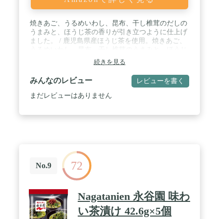
焼きあご、うるめいわし、昆布、干し椎茸のだしの
うまみと、ほうじ茶の香りが引き立つように仕上げ
ました。 / 鹿児島県産ほうじ茶を使用。焼きあご、
うるめいわし、昆布、干し椎茸のうまみと、ほうじ
茶の香り、その両方が最も引き立つよう味を調えま
続きを見る
した。ほうじ茶の香りとだしのうまみに、三つ葉や
有機胡麻がアクセントを加えます。 / 茅乃舎では、
みんなのレビュー
レビューを書く
現在、十種類のだしを販売しておりますが、だし茶
漬けには、それらのだしをそのまま使うのではな
まだレビューはありません
く、お茶の風味や他の具材との相性を考え、専用の
だしを使っています。もちろん、化学調味料・保存
料無添加。 / また、だしのうまみを生かすことで、
塩分を少なくし、やさしい味わいに仕上げていま
す。 香り立つお茶の風味とだしのうまみで、さらさ
らとお召しあがりください。
72
No.9
Nagatanien 永谷園 味わ
い茶漬け 42.6g×5個