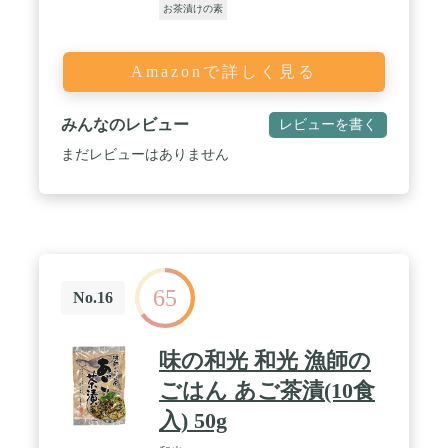
お茶漬けの素
Amazonで詳しく見る
みんなのレビュー
レビューを書く
まだレビューはありません
65
No.16
味の和光 和光 漁師の
ごはん あご茶漬(10食
入) 50g