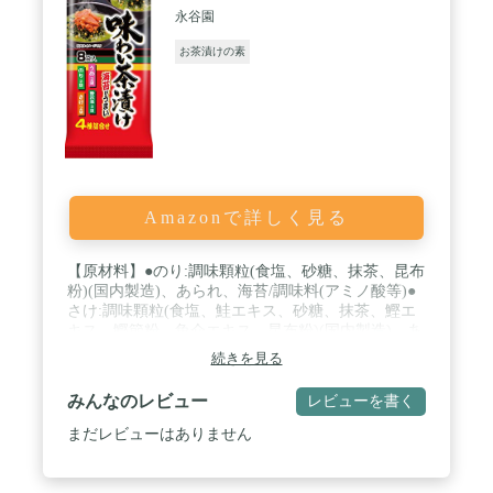
永谷園
お茶漬けの素
Amazonで詳しく見る
【原材料】●のり:調味顆粒(食塩、砂糖、抹茶、昆布
粉)(国内製造)、あられ、海苔/調味料(アミノ酸等)●
さけ:調味顆粒(食塩、鮭エキス、砂糖、抹茶、鰹エ
キス、鰹節粉、魚介エキス、昆布粉)(国内製造)、あ
られ、鮭フレーク、海苔/調味料(アミノ酸等)、紅麹
続きを見る
色素、酸化防止剤(ビタミンE)、クエン酸●うめ:調味
顆粒(食塩、砂糖、抹茶、鰹節粉、昆布粉、鰹エキ
みんなのレビュー
レビューを書く
ス、魚介エキス)(国内製造)、あられ、梅干フレー
ク、海苔、しその葉パウダー、塩蔵しその実/調味料
まだレビューはありません
(アミノ酸等)、香料●野沢菜:調味顆粒(食塩、砂糖、
野沢菜パウダー、抹茶、昆布粉)(国内製造)、あら
れ、海苔、味付野沢菜/調味料(アミノ酸等) / 商品サ