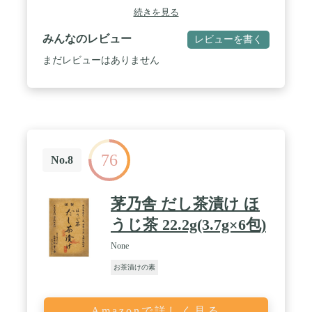
ト、酸化防止剤(ビタミンE)、酸味料、増粘多糖
続きを見る
類、くん液、甘味料(甘草)、香辛料抽出物 / 商品サ
イズ(高さx奥行x幅):19cm×3cm×14.5cm
みんなのレビュー
レビューを書く
まだレビューはありません
76
No.8
茅乃舎 だし茶漬け ほ
うじ茶 22.2g(3.7g×6包)
None
お茶漬けの素
Amazonで詳しく見る