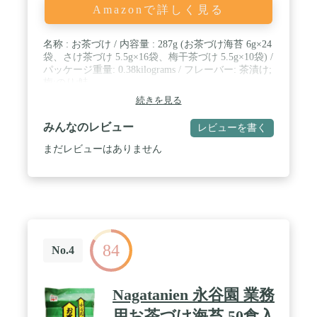
Amazonで詳しく見る
名称 : お茶づけ / 内容量 : 287g (お茶づけ海苔 6g×24
袋、さけ茶づけ 5.5g×16袋、梅干茶づけ 5.5g×10袋) /
パッケージ重量: 0.38kilograms / フレーバー: 茶漬け;
梅;のり;鮭
続きを見る
みんなのレビュー
レビューを書く
まだレビューはありません
84
No.4
Nagatanien 永谷園 業務
用お茶づけ海苔 50食入