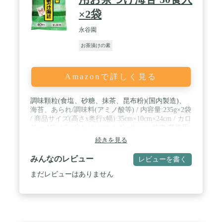
×2袋
永谷園
お茶漬けの素
Amazonで詳しく見る
調味顆粒(食塩、砂糖、抹茶、昆布粉)(国内製造)、
海苔、あられ/調味料(アミノ酸等) / 内容量:235g×2袋
/ 商品サイズ(高さx奥行x幅):35cm×10cm×24cm / カロ
リー:1袋(4.7g)当たり:エネルギー9kcal / 特徴:業務用
/ お湯を注ぐだけで、味わい深いお茶づけが簡単に
続きを見る
できあがります。
みんなのレビュー
レビューを書く
まだレビューはありません