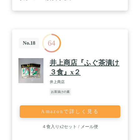
64
No.18
井上商店『ふぐ茶漬け
３食』x２
井上商店
お茶漬けの素
Amazonで詳しく見る
４食入りx2セット / メール便