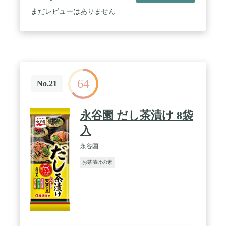
麦粉、コーンスターチ、梅、魚介エキス調味料、醤
油、抹茶、還元水飴、デキストリン、梅酢、昆布
まだレビューはありません
粉、調味料(アミノ酸等)、酸味料、着色料(紅麹、カ
ラメル)、(原材料の一部に大豆を含む)●最中(鮭茶漬
け6g)/もち米、食塩、のり、砂糖、あられ、乳糖、
ごま、鮭、醤油、コーンスターチ、かつお節粉末、
小麦粉、抹茶、魚介エキス調味料、酵母エキス、昆
布粉、調味料(アミノ酸等)、酸化防止剤(V.E)、紅麹
色素、(原材料の一部に大豆を含む)●最中(たらこ茶
64
漬け5g)/もち米、食塩、あられ、砂糖、たらこ、の
No.21
り、乳糖、パーム油、醤油、コーンスターチ、かつ
お節粉末、小麦粉、たん白加水分解物、抹茶、米白
絞油、魚介エキス調味料、麦芽糖、酵母エキス、昆
永谷園 だし茶漬け 8袋
布粉、調味料(アミノ酸等)、加工でん粉、紅麹色
素、酸化防止剤(V.E)、(原材料の一部に大豆を含む)
入
永谷園
お茶漬けの素