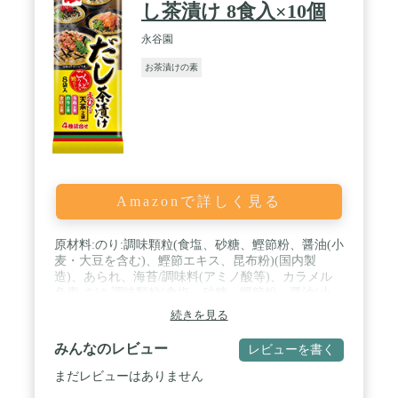
(国内製造)、味付たらこ、あられ、海苔/調味料(ア
し茶漬け 8食入×10個
ミノ酸等)、紅麹色素、カラメル色素、酸化防止剤
(ビタミンE)、(一部に小麦・大豆を含む) / 内容
永谷園
量:187.2g / お茶づけ海苔8食入 1袋(6g)当たり(推定
お茶漬けの素
値):熱量15kcal、たんぱく質0.5g、脂質0g、炭水化物
3.1g、食塩相当量2.2g、さけ茶づけ6食入 1袋(5.8g)
当たり(推定値):熱量13kcal、たんぱく質1.3g、脂質
0.1g、炭水化物1.8g、食塩相当量2.4g、梅干茶づけ6
食入 1袋(5.6g)当たり(推定値):熱量11kcal、たんぱく
質0.6g、脂質0.03g、炭水化物2.2g、食塩相当量
2.6g、わさび茶づけ6食入 1袋(5.3g)当たり(推定値):
熱量12kcal、たんぱく質0.6g、脂質0.04g、炭水化物
2.4g、食塩相当量2.1g、たらこ茶づけ6食入 1袋
Amazonで詳しく見る
(6.5g)当たり(推定値):熱量16kcal、たんぱく質1.4g、
脂質0.2g、炭水化物2.3g、食塩相当量2.4g / 商品サイ
原材料:のり:調味顆粒(食塩、砂糖、鰹節粉、醤油(小
ズ(高さx奥行x幅):24cm×13cm×8cm
麦・大豆を含む)、鰹節エキス、昆布粉)(国内製
造)、あられ、海苔/調味料(アミノ酸等)、カラメル
色素 さけ:調味顆粒(食塩、砂糖、鰹節粉、醤油(小
麦・大豆を含む)、鰹節エキス、昆布粉)(国内製
続きを見る
造)、あられ、鮭フレーク、海苔/調味料(アミノ酸
等)、カラメル色素、紅麹色素、酸化防止剤(ビタミ
みんなのレビュー
レビューを書く
ンE)、クエン酸 うめ:調味顆粒(食塩、砂糖、鰹節
粉、醤油(小麦・大豆を含む)、鰹節エキス、昆布粉)
まだレビューはありません
(国内製造)、あられ、梅干フレーク、海苔、味付し