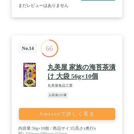
まだレビューはありません
66
No.14
丸美屋 家族の海苔茶漬
け 大袋 56g×10個
丸美屋食品工業
お茶漬けの素
Amazonで詳しく見る
内容量:56g×10個 / 商品サイズ(高さx奥行x
幅):220mmx180mmx115mm