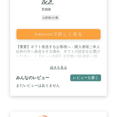
ルメ
荒畑園
お茶漬けの素
Amazonで詳しく見る
【重要】ギフト発送するお客様へ：購入者様ご本人
以外の方へ発送をする場合、ギフトの設定をお選び
ください。 / 【セット内容】金目鯛×1袋 銀鮭×1袋
帆立×1袋 真鯛×1袋 お茶漬け用ティーパック×1袋 /
【老舗が作った旨味あふれる出汁】八十五年に渡り
続きを見る
静岡県焼津で店を構える老舗の鰹節屋が吟味した国
産の鰹節をベースに4種の国産厳選素材を使用した
みんなのレビュー
レビューを書く
奥深い味わいのお茶漬け用出汁が誕生しました。 /
【静岡県産の深蒸し茶】茶所、静岡県牧之原市にあ
まだレビューはありません
るお茶屋「荒畑園」が試行錯誤して仕上げたお茶漬
け用のお茶。お茶の生産を一から行い、お茶の特徴
を理解しているお茶屋だからこそ、お茶漬けの深い
味わいまで追求し、いろいろな具材にも抜群に合う
「お茶漬け用ティーパック」を仕上げることができ
ました。 / 【常温保存が出来て安心】通常なら冷凍