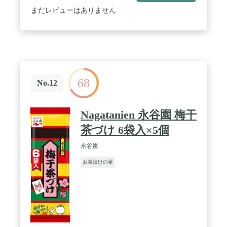
でんぷん、ぶどう糖、うに、砂糖、魚介エキス、粉
まだレビューはありません
末醤油）、うにフレーク、あられ、海苔、ねぎ、調
味料（アミノ酸等）加工澱粉、トレハロース、貝カ
ルシウム、糊料（加工澱粉）、カロチノイド色素、
酸化防止剤（ビタミンＥ）、紅麹色素、ラック色
素、（原材料の一部に乳成分、小麦を含む
68
No.12
Nagatanien 永谷園 梅干
茶づけ 6袋入×5個
永谷園
お茶漬けの素