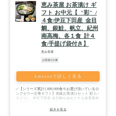
恵み茶屋 お茶漬け ギ
フト お中元【_"彩"_/
４食/伊豆下田産_金目
鯛、銀鮭、帆立、紀州
南高梅、各１食_計４
食/手提げ袋付き】
恵み茶屋
お茶漬けの素
Amazonで詳しく見る
✅【シリーズ累計1,000,000食※お選び頂いているロ
ングセラー定番ギフト】高級お茶漬けセット 彩 (い
ろどり) 。伊豆下田産 金目鯛を始めとする厳選素材
を鰹薫る本格出汁で頂く本格お茶漬けのギフトセッ
トです。(金目鯛、銀鮭、紀州南高梅、帆立 各１食
続きを見る
４食セット)※2025年5月11日現在 / ✅ささやかだけ