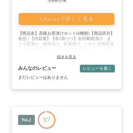
お茶漬けの素
Amazonで詳しく見る
【商品名】高級お茶漬けセット(6種類)【商品区分】
食品 / 【内容量】【各1袋づつ】金目鯛茶漬け、ま
ぐろ茶漬け、鰻茶漬け、鮭茶漬け、いわし塩焼茶漬
け、磯海苔茶漬け / 【原材料名】別途ラベルに記載
開封後はお早めに召し上がりください。 / 常温保管
続きを見る
してください。高温多湿、直射日光は避けて保管し
てください。【賞味期限】製造日より約4ヶ月 /
みんなのレビュー
レビューを書く
【販売事業者名】有限会社山年園 〒170-0002 東京
都豊島区巣鴨3-34-1
まだレビューはありません
97
No.2