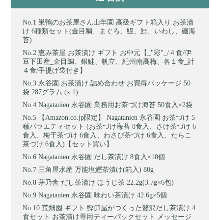
巣鴨のお茶屋さん山年園 高級ギフト箱入り お茶漬
け 6種類セット(金目鯛、まぐろ、鰻、鮭、いわし、磯海
苔)
恵み茶屋 お茶漬け ギフト お中元【_"彩"_/４食/伊
豆下田産_金目鯛、銀鮭、帆立、紀州南高梅、各１食_計
４食/手提げ袋付き】
永谷園 お茶漬け 詰め合わせ お買得パッケージ 50
袋 287グラム (x 1)
Nagatanien 永谷園 業務用お茶づけ海苔 50食入×2袋
【Amazon.co.jp限定】 Nagatanien 永谷園 お茶づけ 5
種バラエティセット (お茶づけ海苔 8食入、さけ茶づけ 6
食入、梅干茶づけ 6食入、わさび茶づけ 6食入、たらこ
茶づけ 6食入)【セット買い】
Nagatanien 永谷園 だし茶漬け 8食入×10個
三角屋水産 万能塩鰹茶漬け(箱入) 80g
茅乃舎 だし茶漬け ほうじ茶 22.2g(3.7g×6包)
Nagatanien 永谷園 味わい茶漬け 42.6g×5個
荒畑園 ギフト 鰹節屋がつくった贅沢だし茶漬け 4
食セット お茶漬け専用ティーパックセット メッセージ