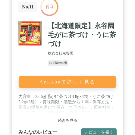
や冷蔵になる水産加工品を、加工会社の優れた技術
69
により、美味しさをさらにアップさせつつ常温保存
No.11
を可能にしました。お届け後も常温保存が可能でも
う冷蔵庫で保存する必要はありません。送る側もい
ただく側も安心できるギフトです。
【北海道限定】永谷園
毛がに茶づけ・うに茶
づけ
株式会社永谷園
お茶漬けの素
Amazonで詳しく見る
内容量：25.6g(毛がに茶づけ3.8g×4袋・うに茶づけ
5.2g×2袋） / 賞味期限：製造から１年 / 保存方法：
高温の場所を避けて保存して下さい。 / 原材料名：
毛がに茶づけ：調味顆粒（食塩、砂糖、でんぷん、
抹茶、かつお節粉、昆布粉、かつお節エキス、魚介
続きを見る
エキス）味付蟹、あられ、海苔、ねぎ、えびパウダ
ー、調味料（アミノ酸等）、貝カルシウム、酸化防
みんなのレビュー
レビューを書く
止剤（ビタミンＥ） うに茶づけ：調味顆粒（食塩、