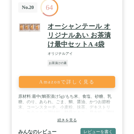
64
No.20
オーシャンテール オ
リジナルあい お茶漬
け最中セットA 4袋
オリジナルアイ
お茶漬けの素
Amazonで詳しく見る
原材料:最中(鯛茶漬け5g)/もち米、食塩、砂糖、乳
糖、のり、あられ、ごま、鯛、醤油、かつお節粉
末、コーンスターチ、小麦粉、抹茶、デキストリ
ン、魚介エキス調味料、酵母エキス、昆布粉、調味
料(アミノ酸等)、酸化防止剤(V.E)、(原材料の一部に
続きを見る
大豆を含む)●最中(梅茶漬け5g)/もち米、食塩、あら
れ、乳糖、砂糖、乾燥梅干、のり、ごま、しそ、小
みんなのレビュー
レビューを書く