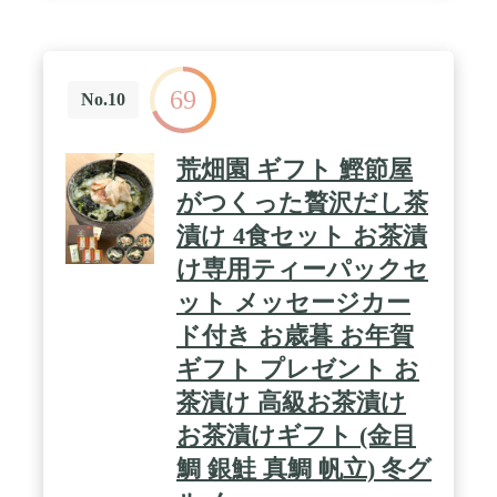
イズ(高さx奥行x幅):210mm×70mm×150mm
69
No.10
荒畑園 ギフト 鰹節屋
がつくった贅沢だし茶
漬け 4食セット お茶漬
け専用ティーパックセ
ット メッセージカー
ド付き お歳暮 お年賀
ギフト プレゼント お
茶漬け 高級お茶漬け
お茶漬けギフト (金目
鯛 銀鮭 真鯛 帆立) 冬グ