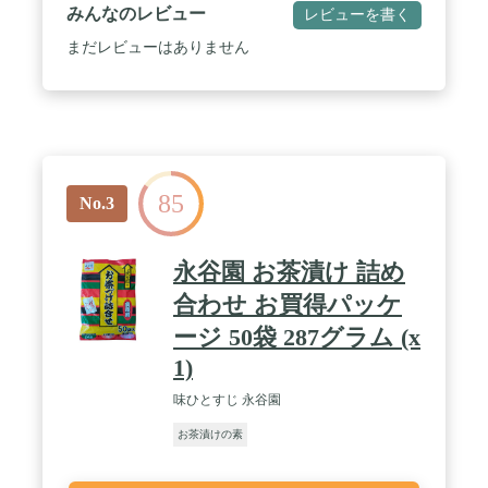
ど、ありがとうを贈りたい…そんな気持ちに応える
みんなのレビュー
レビューを書く
シンプルな化粧箱にてお届けします。 / ✅４種の厳
選された国産だし素材が織りなす旨味の掛け算。厳
まだレビューはありません
選した海苔と三つ葉を併せる事で素材の美味しさが
より一層引き立ちます。 / ✅見た目にも体にも優し
い本物の贈り物をご提供したい…一流ホテルで財界
人、皇室関係者を魅了した和の料理人のお墨付きを
頂いています。 / ✅お召し上がり方：お茶碗に軽く
一杯(100g)のご飯に具材と茶漬けの素をのせ、お湯
150ccを注いで下さい。(お好みに応じてご飯やお湯
85
の量を調整して下さい。) / ⚠️手提げ袋について⚠️透
No.3
明フィルムの中に同梱してお届け致します。 / ⚠️ギ
フト設定について⚠️ お届け先様とご依頼主様が異な
永谷園 お茶漬け 詰め
る場合は「🎁ギフトの設定」にチェックを入れ、次
の画面で差出人名をご入力下さい。配送伝票にご依
合わせ お買得パッケ
頼主様のお名前が記載されます。
ージ 50袋 287グラム (x
1)
味ひとすじ 永谷園
お茶漬けの素