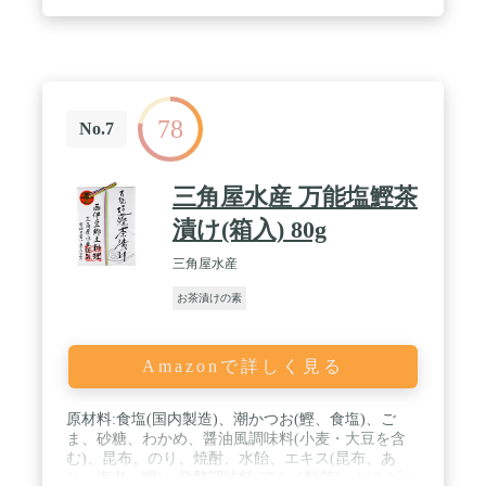
その葉/調味料(アミノ酸等)、カラメル色素、酸味料
えび入り天茶:調味顆粒(食塩、砂糖、鰹節粉、醤油
(大豆を含む)、植物油脂、昆布粉)(国内製造)、あら
れ、えび揚げ玉(小麦を含む)、海苔、味付えび、青
のり/調味料(アミノ酸)、カラメル色素、紅麹色素、
酸化防止剤(ビタミンE) / 商品サイズ(高さx奥行x
78
幅):25cm×33cm×7cm
No.7
三角屋水産 万能塩鰹茶
漬け(箱入) 80g
三角屋水産
お茶漬けの素
Amazonで詳しく見る
原材料:食塩(国内製造)、潮かつお(鰹、食塩)、ご
ま、砂糖、わかめ、醤油風調味料(小麦・大豆を含
む)、昆布、のり、焼酎、水飴、エキス(昆布、あ
じ、海老、鰹)、発酵調味料(アミノ酸等)、ソルビッ