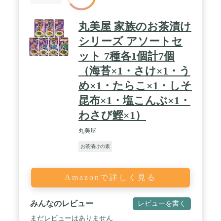
丸美屋 家族のお茶漬け
シリーズ アソートセ
ット 7種各1個計7個
（海苔×1・さけ×1・う
め×1・たらこ×1・しそ
昆布×1・塩こんぶ×1・
わさび鰹×1）
丸美屋
お茶漬けの素
Amazonで詳しく見る
みんなのレビュー
レビューを書く
まだレビューはありません