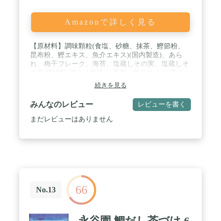
Amazonで詳しく見る
【原材料】調味顆粒(食塩、砂糖、抹茶、鰹節粉、
昆布粉、鰹エキス、魚介エキス)(国内製造)、あら
れ、梅干フレーク、海苔、塩蔵しその実、塩蔵しそ
の葉/調味料(アミノ酸等)、香料 / 商品サイズ(高さx
奥行x幅):216mm×75mm×125mm
続きを見る
みんなのレビュー
レビューを書く
まだレビューはありません
66
No.13
永谷園 鯛だし茶づけ 6