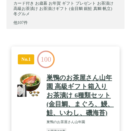
カード付き お歳暮 お年賀 ギフト プレゼント お茶漬け
高級お茶漬け お茶漬けギフト (金目鯛 銀鮭 真鯛 帆立)
冬グルメ
他107件
100
No.1
巣鴨のお茶屋さん山年
園 高級ギフト箱入り
お茶漬け 6種類セット
(金目鯛、まぐろ、鰻、
鮭、いわし、磯海苔)
巣鴨のお茶屋さん山年園