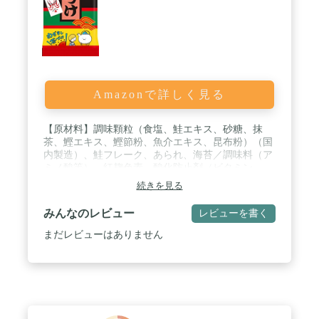
Amazonで詳しく見る
【原材料】調味顆粒（食塩、鮭エキス、砂糖、抹
茶、鰹エキス、鰹節粉、魚介エキス、昆布粉）（国
内製造）、鮭フレーク、あられ、海苔／調味料（ア
ミノ酸等）、紅麹色素、酸化防止剤（ビタミン
E）、クエン酸、（一部にさけ・大豆を含む） / 商
続きを見る
品サイズ(高さx奥行x幅):232mm×70mm×65mm
みんなのレビュー
レビューを書く
まだレビューはありません