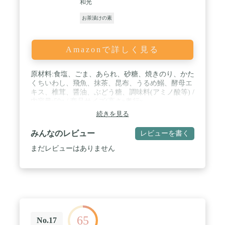
和光
お茶漬けの素
Amazonで詳しく見る
原材料:食塩、ごま、あられ、砂糖、焼きのり、かた
くちいわし、飛魚、抹茶、昆布、うるめ鰯、酵母エ
キス、椎茸、醤油、ぶどう糖、調味料(アミノ酸等) /
内容量:50g / 商品サイズ(高さx奥行x
幅):27.5cm×1.3cm×18.5cm
続きを見る
みんなのレビュー
レビューを書く
まだレビューはありません
65
No.17