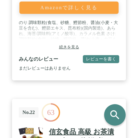
Amazonで詳しく見る
のり:調味顆粒(食塩、砂糖、鰹節粉、醤油(小麦・大
豆を含む)、鰹節エキス、昆布粉)(国内製造)、あら
れ、海苔/調味料(アミノ酸等)、カラメル色素 さけ:
調味顆粒(食塩、砂糖、鰹節粉、醤油(小麦・大豆を
含む)、鰹節エキス、昆布粉)(国内製造)、あられ、
続きを見る
鮭フレーク、海苔/調味料(アミノ酸等)、カラメル色
素、紅麹色素、酸化防止剤(ビタミンE)、クエン酸
みんなのレビュー
レビューを書く
うめ:調味顆粒(食塩、砂糖、鰹節粉、醤油(小麦・大
豆を含む)、鰹節エキス、昆布粉)(国内製造)、あら
まだレビューはありません
れ、梅干フレーク、海苔、味付しその葉/調味料(ア
ミノ酸等)、カラメル色素、酸味料 えび入り天茶:調
味顆粒(食塩、砂糖、鰹節粉、醤油(大豆を含む)、植
物油脂、昆布粉)(国内製造)、あられ、えび揚げ玉
(小麦を含む)、海苔、味付えび、青のり/調味料(ア
ミノ酸)、カラメル色素、紅麹色素、酸化防止剤(ビ
タミンE) / 商品サイズ(高さx奥行x
63
search
幅):250mmx33mmx77mm
No.22
信玄食品 高級 お茶漬