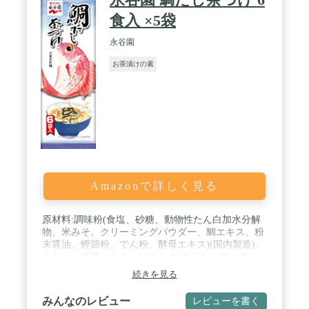
食入 ×5袋
永谷園
お茶漬けの素
Amazonで詳しく見る
原材料:調味粉(食塩、砂糖、動物性たん白加水分解
物、米みそ、クリーミングパウダー、鯛エキス、粉
末醤油、鰹節粉、でん粉、酵母エキス)(国内製造)、
あられ、海苔、ごま、フレーク(大豆たん白、食
塩、鯛エキス、鮭エキス)/調味料(アミノ酸等)、カ
続きを見る
ラメル色素、酸化防止剤(ビタミンE)、香料、(一部
に小麦・乳成分・ごま・さけ・大豆・ゼラチンを含
みんなのレビュー
レビューを書く
む)