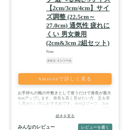
圧力分散とかかとの安定が、筋肉にかかる負担を和
【2cm/3cm/4cm】サイ
らげます。 / 【商品分類/サイズ展開】タイプ: ハイ
クオリティ / サイズ XS:22cm～24cm S:24.5cm～
ズ調整 (22.5cm～
25.5cm M: 26㎝～27cm L:27.5cm～28.5cm XL:29cm～
27.0cm) 通気性 疲れに
31cm の5サイズ展開しており、男性 女性 共に 中敷
としてご活用いただけます。 ※ご利用の靴がピッタ
くい 男女兼用
リサイズの場合、本商品のご活用にて窮屈になる場
合がございます。 / 【PT監修/1年保証/国内対応】当
(2cm&3cm 2組セット)
商品は理学療法士である、日本のストアが商品企画
を行いました。アフターサービスも、日本人担当者
None
が誠意をもっておこなっております。出荷前に検品
かかと インソール
を行っておりますが、もし商品の不具合などござい
ましたら、返金または交換をさせていただきます。
Amazonで詳しく見る
お手持ちの靴の中敷きとして使うだけで身長が最大
4cmアップします。身長を高く見せたい方、足を長
く見せたい方におすすめです。4cmはブーツ、3cm
はハイカットスニーカー、2cmはスニーカー、革靴
などをご使用ください。 / 仕事やプライベート、ス
続きを見る
ポーツで活躍するアクティブな方に多く使用して頂
いています。ブーツやハイカットシューズ、革靴、
みんなのレビュー
レビューを書く
スニーカーなどにご使用頂けます。※ハイヒール、