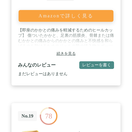
Amazonで詳しく見る
【即座のかかとの痛みを軽減するためのヒールカッ
プ】 傷ついたかかと、足裏の筋膜炎、骨棘または痛
むかかとの痛みからのかかとの痛みと不快感を和ら
げるのを助けるためのジェルの靴の挿入物スポーツ
をする。整形外科用の完璧な靴は、あらゆる種類の
続きを見る
かかとの痛みを軽減し、あらゆる種類の靴、ブー
ツ、サンダルを挿入できます。 / 【あなたの疲れた
みんなのレビュー
レビューを書く
足裏を助けてください】 柔らかいゲル・ヒールパッ
ド・ライナーはあなたの靴で滑ってもブーツでも行
まだレビューはありません
かないでしょう。ヒールカップはあなたの関節と筋
肉への影響を減らすことによってあなたがあなたの
最高の日に最高のパフォーマンスを発揮できるよう
にあなたのエネルギーを高めます。今日のあなたの
ステップにコラフットを入れてください。足底筋膜
炎の痛みを軽減するための大きな衝撃吸収ヒールク
ッションパッドそのパッドは、左または右のヒール
78
のいずれか。 / 【終日着用の快適な靴のインサー
No.19
ト】 3ペアのバリューパック。疲れたズキズキする
足を取り除き、アーチサポートを強化しましょう。
あなたの痛いかかとを衝撃、あざ、衝撃から保護