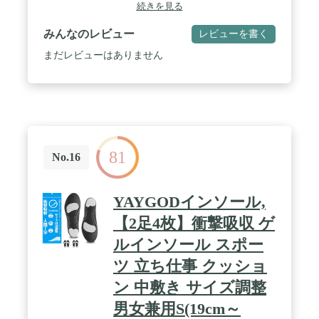
続きを見る
みんなのレビュー
レビューを書く
まだレビューはありません
81
No.16
YAYGODインソール,
【2足4枚】衝撃吸収 ゲ
ルインソール スポー
ツ 立ち仕事 クッショ
ン 中敷き サイズ調整
男女兼用S(19cm～