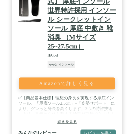
式】 厚底インソール
世界特許採用 インソー
ル シークレットイン
ソール 厚底 中敷き 靴
消臭 （Mサイズ
25~27.5cm）
HiCool
かかと インソール
Amazonで詳しく見る
✅【商品基本仕様】理想の身長を実現する厚底イン
ソール。「厚底ソール2.5cm」+「姿勢サポート」に
より、グンっと身長を高くします。3つの特許技術
により、足元から体を整える効果が期待できます！
/ ✅【+2.5cmの即効性】+2.5cm厚底ソールを、かか
続きを見る
と部分に設計。従来の シークレットインソール と
違い、かかと位置に違和感が出ないのが特徴です。
みんなのレビュー
レビューを書く