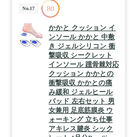
ガスケットボールなどのスポーツ、またアウトドア
80
など様々な場合に使われ、靴に合わない方にはお勧
No.17
めします。 / 【サイズ】S：19cm～23cm、M：
23.5cm～26.5cm、L：27cm～29.5cm【注意ところ】
靴の裏に書かれたアルファベットは、左（L）と右
かかと クッション イ
足（R）の意味で、【便利性が良い】家庭のハサミ
で、サイズに合わせて調整できます【品質保証】90
ンソール かかと 中敷
日以内で何かご問題がありましたら、いつでも無条
き ジェルシリコン 衝
件でご返金いたします！
撃吸収 シークレット
インソール 踵骨棘対応
クッション かかとの
衝撃吸収 かかとの痛
み緩和 ジェルヒール
パッド 左右セット 男
女兼用 足底筋膜炎 ウ
ォーキング 立ち仕事
アキレス腱炎 シック