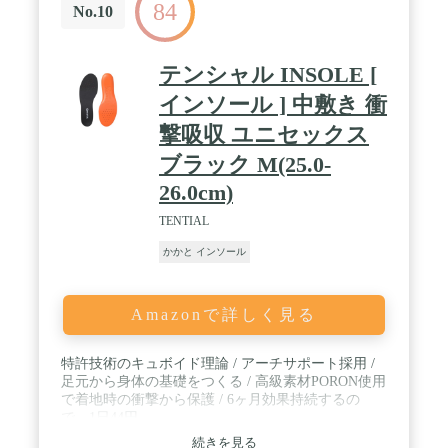
84
シューズなど、いろいろな用途にご利用下さい♪ス
No.10
グに効果を実感でき、インソールだけでこんなに変
わるのか！と満足して頂けるはずです。 / ✅③【抗
菌・防臭性能もOK！】インソールの表面は、通気
テンシャル INSOLE [
性の良いメッシュ素材を使用しています。BBQの網
のように熱くなったアスファルトの上を歩き回る夏
インソール ] 中敷き 衝
場は当然ですが、実は寒い冬の間でも、知らず知ら
撃吸収 ユニセックス
ずのうちに足の裏から汗がたくさん出ていきます。
しかし、抗菌・防臭性に優れた当製品なら、蒸れて
ブラック M(25.0-
臭いが気になる方でも気軽に付けられるのでおスス
26.0cm)
メです。何も気にせずに身長アップをお望みなら、
ぜひ手に取ってみて下さい＾＾ / ✅④【カットして
TENTIAL
微調整できるから安心！】サイズは22.5cm～27.0cm
のフリーサイズで、男女問わずお使い頂けます。し
かかと インソール
かもお好みの大きさに合わせてカットでき、ジャス
トフィットするよう調整できるのが特徴です。【カ
ット時のポイント】当製品をカットする際は、中敷
Amazonで詳しく見る
の裏にあるサイズ線を参考にしてみて下さい。ま
た、最初は実際のサイズより少し大きめにカット
し、一度ご自身の靴のサイズに合わてみて、その後
特許技術のキュボイド理論 / アーチサポート採用 /
少しづつカットしながら調節するとうまくいきま
足元から身体の基礎をつくる / 高級素材PORON使用
す。 / ✅⑤【保証】メーカー保証書付属（45日
で着地時の衝撃から保護 / 6ヶ月効果持続するの
間） ※商品の不良や故障等ございました折はメー
で、1日44円
ルにてご連絡を下さいませ。迅速にご返金、もしく
は新品を再発送させて頂きます。
続きを見る