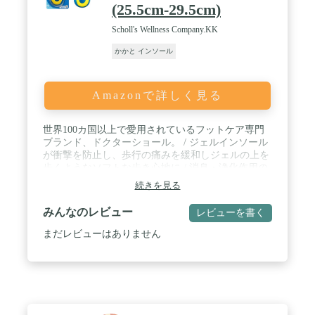
(25.5cm-29.5cm)
Scholl's Wellness Company.KK
かかと インソール
Amazonで詳しく見る
世界100カ国以上で愛用されているフットケア専門
ブランド、ドクターショール。 / ジェルインソール
が衝撃を防止し、歩行の痛みを緩和しジェルの上を
歩くようなソフトな歩き心地に / 消臭・浄化作用の
あるゼオライトを使用。フレッシュドライ生地でム
続きを見る
レにくくなっています / 日常歩行向け、立ち仕事向
け、運動向けと3種類のラインナップがございます /
みんなのレビュー
レビューを書く
2サイズあり、靴に合わせてカットしてお使いいた
だけます / 普段使い用として様々な靴に適していま
まだレビューはありません
す。