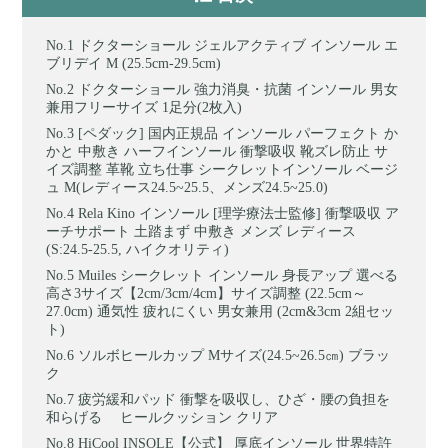
ドクターショール ジェルアクティブ インソール エ
ブリデイ M (25.5cm-29.5cm)
ドクターショール 強力消臭・抗菌 インソール 男女
兼用フリーサイズ 1足分(2枚入)
[ペダック] 国内正規品 インソール パーフェクト か
かと 中敷き ハーフインソール 衝撃吸収 靴ズレ防止 サ
イズ調整 革靴 立ち仕事 シークレットインソール ベージ
ュ M(レディース24.5~25.5、メンズ24.5~25.0)
Rela Kino インソール [理学療法士監修] 衝撃吸収 ア
ーチサポート 土踏まず 中敷き メンズ レディース
(S:24.5-25.5, ハイクオリティ)
Muiles シークレット インソール 身長アップ 選べる
高さ3サイズ【2cm/3cm/4cm】サイズ調整 (22.5cm～
27.0cm) 通気性 疲れにくい 男女兼用 (2cm&3cm 2組セッ
ト)
ソルボヒールカップ Mサイズ(24.5~26.5㎝) ブラッ
ク
疲労緩和パッド 衝撃を吸収し、ひざ・腰の負担を
和らげる ヒールクッション クリア
HiCool INSOLE【公式】 厚底インソール 世界特許