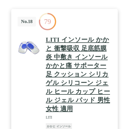
し、歩行中の足の快適さを高め、足に追加のクッシ
ョン性を提供し、長時間の歩行や立ちによる足の不
快感を軽減します。中敷きの包摂性に優れているた
79
め、筋肉や骨格に安定性を与えることができる。正
No.18
しい足の運動を促進し、悪い歩き方による足首、
膝、腰椎の痛みを和らげます。 / 【高品質材料】 ジ
ェルヒールカップは伸縮性の高い素材を使用し、イ
LITI インソール かか
ンソールに良い靭性と柔らかさがあります。どんな
に引いても元の形、弾力性、柔軟性を維持すること
と 衝撃吸収 足底筋膜
ができます。非常に安定した物質で、高温に強く、
炎 中敷き インソール
細菌の増殖を抑えます。シリコン自体は粘着性があ
り、インソールは靴の中で簡単にスライドしません
かかと痛 サポーター
/ 【様々な適用】 主に足底筋膜炎、踵骨棘炎、アキ
レス腱炎、扁平足などに適応します。立ち仕事、現
足 クッション シリカ
状作業員、外回り通勤・通学、ウォーキング、スポ
ゲル シリコーン ジェ
ーツにまで幅広く使用して頂けます！スポーツ、ア
ウトドア、仕事など様々な場面で活用できます。靴
ル ヒール カップ ヒー
下の有無にかかわらず、運動靴、ドレスシューズ、
ブーツなど、ほとんどの靴ので着用できます。
ル ジェル パッド 男性
女性 適用
LITI
かかと インソール