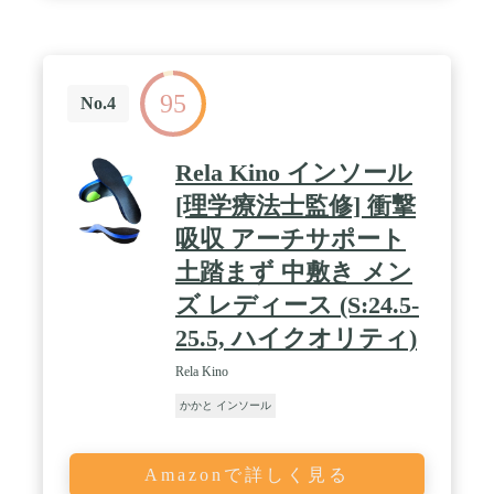
ザインを損なわず、薄い作りで靴内を圧迫しませ
ん。 また汗もよく吸収する吸湿性も兼ね備えていま
す。 / 【商品仕様】 ◆原産国:ドイツ ◆サイズ:
【S】23-24cm【M】24.5-25cm 【L】25.5-
27cm【XL】メンズ27.5-30cm ◆重量:約15g(2枚) ◆
95
素材:*第一層(表面層):本革 *第二層:ラテックス ※粘
No.4
着テープ付 / 【使用方法】 (1)皮革面を上にしてご
使用下さい。 (2)貼付け箇所に付着した汗や油脂、
汚れをきれいに拭き取って下さい。 (3)本製品裏面
Rela Kino インソール
の粘着テープ保護フィルムを剥がして下さい。 (4)
カカトの位置に合わせて貼り付けて下さい。 ※シー
[理学療法士監修] 衝撃
ルの接着力が低下するため貼り直しはできません。
吸収 アーチサポート
土踏まず 中敷き メン
ズ レディース (S:24.5-
25.5, ハイクオリティ)
Rela Kino
かかと インソール
Amazonで詳しく見る