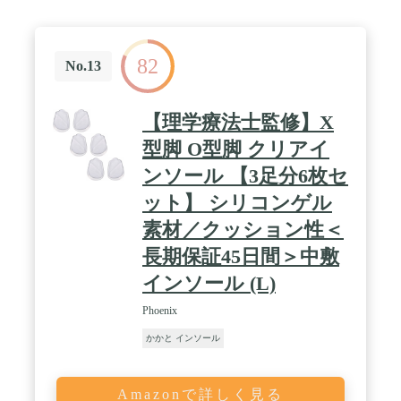
ちよくマッサージ効果と滑り止め機能を発揮しま
す。 / 【簡単サイズカット】ご家庭にあるハサミを
使って、ご自身の足のサイズに合わせてカットする
82
だけ。フリーカットタイプ。シューズのサイズより
No.13
1cm大きくカットしてシューズに挿入してくださ
い。
【理学療法士監修】X
型脚 O型脚 クリアイ
ンソール 【3足分6枚セ
ット】 シリコンゲル
素材／クッション性＜
長期保証45日間＞中敷
インソール (L)
Phoenix
かかと インソール
Amazonで詳しく見る