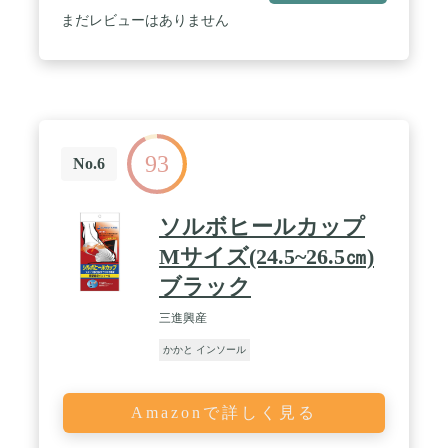
パンプスなどには適しません。 / 男女兼用です。イ
まだレビューはありません
ンソールに印字されているガイド線に沿ってはさみ
で切るだけで簡単にサイズ調整ができます。 / 空気
孔により通気性は抜群。また衝撃を吸収するEVA素
材で、蒸れを抑えて1日中快適な履き心地を感じて
頂けます。 / サイズ：フリーサイズ約22.5cm～
27.0cm 高さ：2cm/3cm/4cm 3サイズからお選びい
ただけます。
93
No.6
ソルボヒールカップ
Mサイズ(24.5~26.5㎝)
ブラック
三進興産
かかと インソール
Amazonで詳しく見る