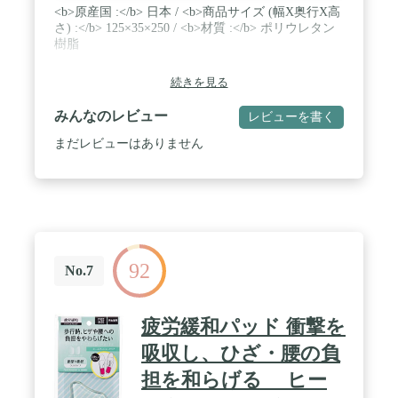
<b>原産国 :</b> 日本 / <b>商品サイズ (幅X奥行X高
さ) :</b> 125×35×250 / <b>材質 :</b> ポリウレタン
樹脂
続きを見る
みんなのレビュー
レビューを書く
まだレビューはありません
92
No.7
疲労緩和パッド 衝撃を
吸収し、ひざ・腰の負
担を和らげる ヒー