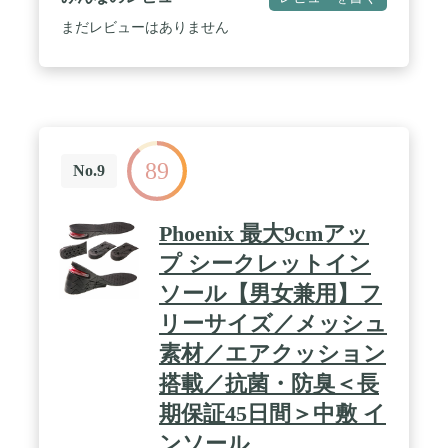
脚部分がダイレクトに高くなるため、スラッとした
脚長効果も！ / ✅【本来あるべき姿勢に】3つの特許
まだレビューはありません
技術採用！独自の足の中で核となる『立方骨』を支
える構造により、足元から体を整えてくれます。背
筋を伸ばし「本来あるべき姿勢」へとサポート、さ
らに肩・腰のコリを緩和する効果が期待できます。
/ ✅【商品素材】①クッション性に優れた独自配合
のEVAを採用、②表面はなめらかで光沢がある上質
なヌバック（＝牛革）でコーティング、③抗菌技術
89
Micro-Freshにより最大99%の抗菌、臭いを防ぐ効果
No.9
が期待できます。 / ✅【商品仕様】◆Sサイズ：目安
23.0cm~24.5cm、Mサイズ：目安25.0cm~27.5cm（サ
イズに合わせてカット可） ◆素材：EVA、ヌバック
Phoenix 最大9cmアッ
（牛革） ◆補足：世界特許含む3つの特許技術採用
プ シークレットイン
ソール【男女兼用】フ
リーサイズ／メッシュ
素材／エアクッション
搭載／抗菌・防臭＜長
期保証45日間＞中敷 イ
ンソール