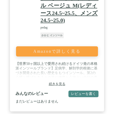
ル ベージュ M(レディ
ース24.5~25.5、メンズ
24.5~25.0)
pedag
かかと インソール
Amazonで詳しく見る
【世界50ヶ国以上で愛用され続けるドイツ発の本格
派インソールブランド】足病学、解剖学的根拠に基
づき開発された長い歴史をもつインソール。第2の
心臓と呼ばれる人々の足に健康と心地よい歩行の喜
びをお届けします。 / 【かかとの衝撃吸収・高さ調
続きを見る
整】 柔軟性のあるラテックスフォームのヒールパッ
ドが歩行時の衝撃を吸収し、かかと や くるぶしの
みんなのレビュー
レビューを書く
負担を軽減します。 カカトやくるぶしが靴の縁に当
たる場合、本製品を使用しカカトの位置を上げるこ
まだレビューはありません
とで、靴の縁との当たり方を軽減します。 / 【優れ
た吸湿性と快適性】 本革製のトップシートは靴のデ