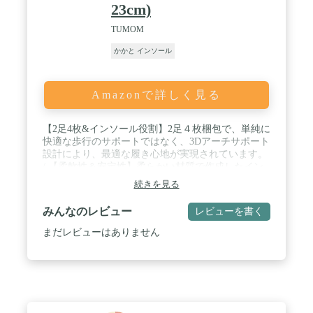
23cm)
TUMOM
かかと インソール
Amazonで詳しく見る
【2足4枚&インソール役割】2足４枚梱包で、単純に
快適な歩行のサポートではなく、3Dアーチサポート
設計により、最適な履き心地が実現されています。
/ 【柔軟性＆安定性】柔らかい材質で作成したイン
ソールで、アーチの部分柔軟性が豊富で、動きより
続きを見る
複雑な変化に対応できるフレキシブルな機能が持
ち、適度な弾力で足にフィットすることで快適差が
みんなのレビュー
レビューを書く
増え、さらにかかと部分は全体を包み込むホールド
設計になっているため、抜群の安定感を実現し、ア
まだレビューはありません
ーチがポンプの役割を果たします。 / 【通気が良
い】蒸れを防ぐ通気口を多数設置することで、通気
性がアップし、防臭効果にも見込めます。長時間履
いても蒸れにくくて、高い通気性で速乾性を実現さ
れます。 / 【この時使います】立ち仕事 、ウォーキ
ング、ランニング テニス、ゴルフ、バレーボール、