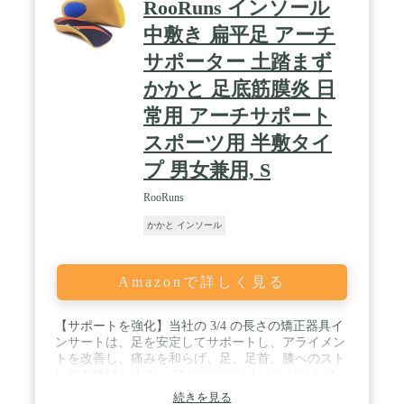
RooRuns インソール
し、和らげます。レディースとメンズシューズの両
方にフィットハイヒールやブーツ、高価な矯正イン
中敷き 扁平足 アーチ
ソールやカスタムヒールのサポートに代わる素晴ら
サポーター 土踏まず
しい。アキレス腱炎の軽減のためのヒールリフトま
たはウェッジ。 / 【医療グレードのプレミアムシリ
かかと 足底筋膜炎 日
コン超軽量】 プレミアムシリコンヒールジェルのグ
リップパッドが足への衝撃を和らげます。踵骨ヒー
常用 アーチサポート
ル拍車または骨拍車 - ランニング、ウォーキング、
スポーツ用 半敷タイ
終日立ちに最適。これらの長期的なヒールクッショ
ンインサートは、女性または男性のための偉大な靴
プ 男女兼用, S
のリフトを作る耐久性、再使用可能な足底筋膜炎の
サポートです。
RooRuns
かかと インソール
Amazonで詳しく見る
【サポートを強化】当社の 3/4 の長さの矯正器具イ
ンサートは、足を安定してサポートし、アライメン
トを改善し、痛みを和らげ、足、足首、膝へのスト
レスを軽減します。 アーチサポートインサートは、
過度のプロネーション、足底筋膜炎、かかとの痛
続きを見る