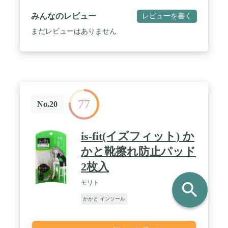
み、平らな足、その他の一般的な足の病気の痛みを
素早く緩和します。 / 【プロフェッショナルなデザ
みんなのレビュー
レビューを書く
イン】高いアーチサポートで足のアーチをしっかり
保護し、痛みを和らげます。 中足骨パッドが広がり
まだレビューはありません
や平坦化を防ぎ、前足の痛みを和らげます。 インソ
ールの下に追加のクッションパッドを追加し、クッ
ション性と衝撃吸収性を高めます。 / 【高品質生
地】この足底筋膜炎インサートは、吸汗性、2層ク
ッション性、耐摩耗性、滑り止めマイクロファイバ
ーを備えた高品質のEVA素材から作られています。
熱と摩擦を減らすことで、トップファブリックは足
77
を快適に、保護し、涼しく保ちます。 / 【日常使用
No.20
向け】このアーチサポートシューズインサートは、
一日中活動中の衝撃を吸収し、痛みを緩和します。
ウォーキング、ランニング、エクササイズにかかわ
is-fit(イズフィット) か
らず、靴のインソールはずれず、快適レベルを高く
保ちます。 足と脚の筋肉疲労を軽減。 / 【カスタマ
かと靴擦れ防止パッド
イズ可能サイズ】この足底筋膜炎インサートは3つ
2枚入
の異なるサイズがあります。 男性にも女性にも合う
デザインです。スポーツシューズ、カジュアルシュ
モリト
search
ーズ、ワークシューズ、ドレスシューズ、ブーツな
ど、ほぼすべての靴にフィットします。 足で働く方
かかと インソール
や、長時間歩いたり立ったりする必要がある方に最
適です。