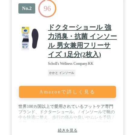
96
No.2
ドクターショール 強
力消臭・抗菌 インソー
ル 男女兼用フリーサ
イズ 1足分(2枚入)
Scholl's Wellness Company.KK
かかと インソール
Amazonで詳しく見る
世界100カ国以上で愛用されているフットケア専門
ブランド、ドクターショール。 / インソールで靴の
中を快適に整え、歩行の痛みや臭いやムレを予防 /
抗菌・抗カビ成分コーキンマスター(R)が372種類も
の菌に効果を発揮 / 消臭素材クリーンガード(R)が悪
続きを見る
臭を強力に吸着・中和 / ビジネスシューズに最適。