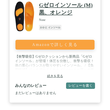
Gゼロインソール (M)
黒、オレンジ
None
かかと インソール
Amazonで詳しく見る
【衝撃吸収】Gゼロクッションから新商品「Gゼロ
インソール」が登場！体圧を分散し、衝撃を吸収！
体の重心バランスが取りやすいインソール。 / 【負
荷軽減】ジェルでつくられたインソールが足への衝
撃を吸収して、１日中はいても疲れにくく、足にか
続きを見る
かる負荷を軽減します。立ち仕事や通勤・通学時な
ど、様々なシーンで活躍します。 / 【防臭防菌】菌
みんなのレビュー
レビューを書く
の繁殖と臭いを抑える抗菌防臭加工が、臭いの原因
となる菌の繁殖をおさえます。また、裏面に開いた
まだレビューはありません
穴が通気性を高め、長時間はいても蒸れにくくして
くれます。 / 【マッサージ効果】踏み心地が気持ち
いい、つぶつぶ設計。指の付け根とかかとにあるた
くさんの吸盤のようなつぶつぶが、歩くたびに気持