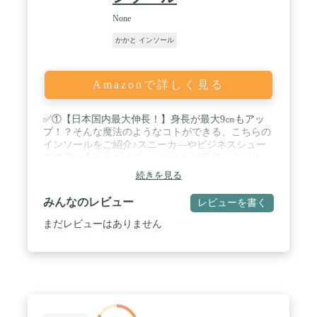
None
かかと インソール
Amazonで詳しく見る
✅①【日本国内最大伸長！】身長が最大9㎝もアッ
プ！？そんな魔法のようなコトができる、こちらの
インソールをご紹介♪スニーカ―やビジネスシュー
ズの底に入れるだけで、カンタンに目線が上がり、
シュッとしたスタイルで自信を持って歩けます。し
続きを見る
かも、高さを4段階の調整ができる優れモノ！ま
た、｢9㎝はさすがに…｣という方でも、3㎝の高さか
みんなのレビュー
レビューを書く
ら2㎝刻みでクッションを入れ替えられるので、ち
ょっとだけ高くしたい場合でも気軽にお使い頂けま
まだレビューはありません
すよ＾＾9cmアップは日本国内で最大値と思いま
す！ / ✅②【驚きのクッション性能！】こちら身長
を伸ばすだけではありません。内蔵のエアクッショ
ンが歩行時の衝撃や体重の負荷を分散させ、足の痛
みや疲れを感じにくくさせます。普段使いのスニー
カーやブールはもちろん、外回り用のビジネスシュ
ーズ、立ち仕事用の靴やジョギング用のランニング