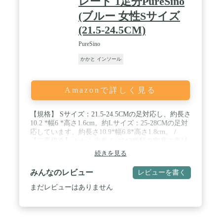
レート 1足分PureSino
(ブルー 女性Sサイズ
(21.5-24.5CM)
PureSino
かかと インソール
Amazonで詳しく見る
【規格】 Sサイズ：21.5-24.5CMの足対応し、約長さ
10.2 *幅6 *高さ1.6cm。約Lサイズ：25-28CMの足対
応しています、約長さ10.9*幅6.8*高さ1.8cm。 /
【二重構造】 かかと中敷きには2種類の密度の素材
を重ねて作ります。透明な部分には密度の低いシリ
続きを見る
コンを使用することでインソールを柔らかくし、衝
撃吸収力をさらに高めます。この作り方で、歩行時
みんなのレビュー
レビューを書く
の圧迫を軽減し、踵骨棘、骨棘、足底筋膜炎による
足の痛みを和らげます。色のある部分には密度の高
まだレビューはありません
いシリコンを使用し、ジェルヒールカップに弾力性
を与えることで形状を維持し、足をしっかり支えま
す。 / 【周り突起のデザイン】 インソールは運動の
原理に溶けて、マット周りの突起が足にフィット