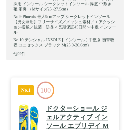
採用 インソール シークレットインソール 厚底 中敷き
靴 消臭 （Mサイズ25~27.5cm）
Phoenix 最大9cmアップ シークレットインソール
【男女兼用】フリーサイズ／メッシュ素材／エアクッシ
ョン搭載／抗菌・防臭＜長期保証45日間＞中敷 インソー
ル
テンシャル INSOLE [ インソール ] 中敷き 衝撃吸
収 ユニセックス ブラック M(25.0-26.0cm)
他92件
100
No.1
ドクターショール ジ
ェルアクティブ イン
ソール エブリデイ M