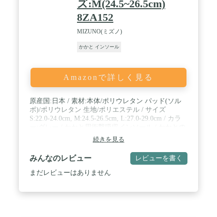
ズ:M(24.5~26.5cm)
の合計） 厚み：最薄部 約0.28cm 最厚部 約
0.9cm 3足セット 6枚入り【カンタン取り付け方
8ZA152
法】シールをはがして貼り付けるだけ♪ 簡単装
着、強力粘着！O脚の方は厚みのある方を外側に
MIZUNO(ミズノ)
X脚の方は厚みのある方を内側に 当製品を靴のか
かと部分に貼り付けてご使用ください。透明で目立
かかと インソール
たない！水洗いOK！パンプスやヒール、ビジネス
シューズなど様々な靴にお使いできます！ / ✅【保
証】メーカー保証書付属（45日間） ※商品の不良
Amazonで詳しく見る
や故障等ございました折はメールにてご連絡を下さ
いませ。迅速にご返金、もしくは新品を再発送させ
て頂きます。
原産国:日本 / 素材:本体/ポリウレタン パッド(ソル
ボ)/ポリウレタン 生地/ポリエステル / サイズ
S:22.0-24.0cm, M:24.5-26.5cm, L:27.0-29.0cm / カラ
ー:グレー / かかと用衝撃吸収インソール / かかとの
保護に / かかと・アキレス腱の痛み・だるさに。 / 1
続きを見る
ペア入
みんなのレビュー
レビューを書く
まだレビューはありません