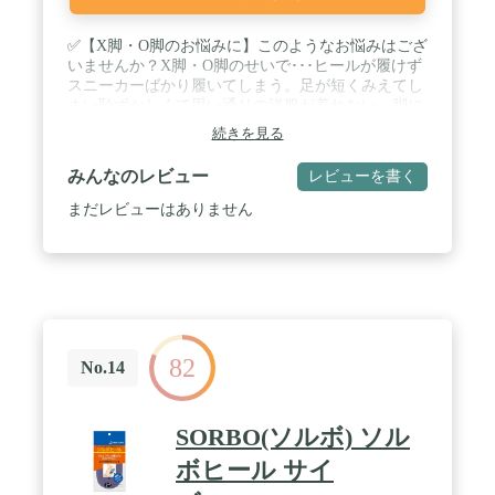
✅【X脚・O脚のお悩みに】このようなお悩みはござ
いませんか？X脚・O脚のせいで･･･ヒールが履けず
スニーカーばかり履いてしまう。足が短くみえてし
まい恥ずかしくて思い通りの洋服が着れない。脚に
負担がかかっている。美脚になりたい。姿勢が悪
続きを見る
い。靴底のすり減り。オシャレなヒール、スキニー
ジーンズを着こなしたい。I脚を保つために対策し
みんなのレビュー
レビューを書く
ておきたい。本商品は特にこんなお悩みの方に最適
です！ / ✅【カンタン自然】男女ともに使えるX
まだレビューはありません
脚・O脚インソール。内股X脚の方が使用すると外
側に体重が傾き内側のすり減りがなくなります！本
製品を貼ることにより、X脚、O脚がまっすぐなI脚
になる効果が期待できます！ / ✅【ふわふわクッシ
ョン★按摩効果】心地よいシリコンゲル素材！足裏
の按摩効果があり。かかとにかかる衝撃や圧力を分
散し、負担を軽減！激しい運動はもちろん、立ち仕
82
事や外回り、通勤・通学、プライベートにまで。シ
No.14
ーンを選ばず幅広くお使い頂けます♪またお色がク
リアなので目立ちにくいのもポイントです。 /
✅【サイズ】2種類からお選びいできます！お使い
SORBO(ソルボ) ソル
の靴に合ったサイズをお選びください。女性/子供
用：横5cm×縦9cm 重量：約37g（左右2つの合計）
ボヒール サイ
男性用：横5.8cm×縦10.8cm 重量：約49g（左右2つ