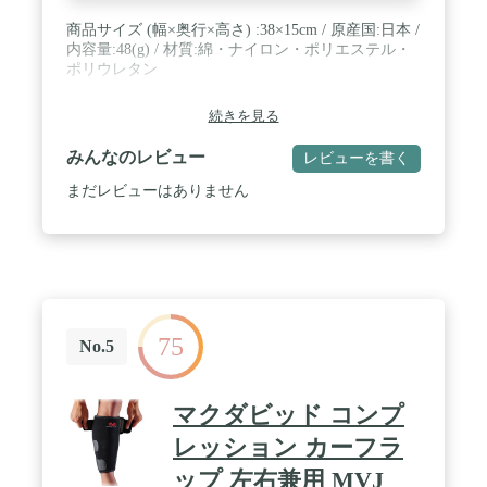
生地は洗濯しやすく乾きやすい素材で製造している
商品サイズ (幅×奥行×高さ) :38×15cm / 原産国:日本 /
ため、中性洗剤で簡単に洗濯して繰り返しご利用し
内容量:48(g) / 材質:綿・ナイロン・ポリエステル・
て頂けます。 ✔🚫【注意点】漂白剤、アイロン、ド
ポリウレタン
ライクリーニング、タンブラー乾燥は使用しないで
ください。色落ちや劣化の可能性があります。※洗
濯機に入れると引っ張られて生地が伸びる可能性が
続きを見る
あります。また、テープ部分にホコリが付着して、
粘着力が落ちる可能性があるので、長くご利用頂く
みんなのレビュー
レビューを書く
には、手洗いがおすすめになります。 / ✅５【 商品
まだレビューはありません
仕様 】 ●サイズ：フリーサイズ、調整可能 ●長さ：
45㎝ ●幅：27㎝ ●色：ブラック ✔🚫【 偽物にはご注
意ください！ 】 最近、ご購入して頂いたお客様か
ら「Lemuria」の偽物が販売されているとご報告を
いただきます。弊社が保証できるのは、
「Lemuria」正規販売店で購入された商品のみにな
ります。間違って購入しないよう、十分に注意して
ご購入するようお願いいたします。 ✔🚫【 ３０日
75
No.5
間のメーカー保証付き！ 】 本製品には、
「Lemuria」正規取扱店からの購入に限り購入日か
ら３０日間の返金保証をさせて頂いております。日
本人スタッフが１つ１つ丁寧に検品しております
マクダビッド コンプ
が、輸送中に破損や不良が出る場合がございます。
レッション カーフラ
その場合、迅速にご対応いたしますので、カスタマ
ーサポートからご注文番号を添えてご連絡ください
ップ 左右兼用 MVJ
ませ。また、製品についてご不明な点や問題などが