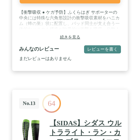
【衝撃吸収 ● ケガ予防】ふくらはぎ サポーターの
中央には特殊な六角形設計の衝撃吸収素材をハニカ
ム（蜂の巣）状に配置し、パッド同士が支え合う一
体的なハニカム構造が効果的に衝撃を吸収、分散！
カーフスリーブのパッド一つ一つが独立しているた
続きを見る
め、どの部位にも完璧にフィット！フレキシブルに
身体と運動するため、動きを防げない。パッドは水
みんなのレビュー
レビューを書く
分を内部に吸い込まないため、レッグスリーブを常
に軽く、汗による重量負担を感じない！ / 【段階着
まだレビューはありません
圧 ● むくみ解消、血行促進、疲労軽減し】ふくらは
ぎ サポーターを着用すると、カーフスリーブの段階
着圧設計によるコンプレッション機能が筋肉の疲労
を低減し、ムダな筋肉振動を抑えることで肉離れを
保護！適度な圧力で下腿部を締め付けることによっ
て、筋力をサポ一トし、血液促進効果で下腿部の血
液の滞留を防ぎます。 / 【伸縮性に優れ ● 通気性抜
64
群 ● 着付け心地がいい】ふくらはぎサポーターは優
No.13
れた伸縮性と心地よいフィット感の通気性の良い素
材を使用。汗を素早く発散し蒸れにくい設計でスポ
ーツする時一定の汗吸性があり、空気がよく流れ、
【SIDAS】シダス ウル
心から着用し心地が快適です。また、肌ざわりも良
く装着し易くなっております。 / 【滑り止め ● 幅広
トラライト・ラン・カ
い場面で活躍】ふくらはぎ サポーターはシリコン製