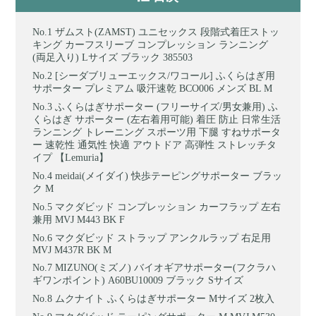
ザムスト(ZAMST) ユニセックス 段階式着圧ストッ
キング カーフスリーブ コンプレッション ランニング
(両足入り) Lサイズ ブラック 385503
[シーダブリューエックス/ワコール] ふくらはぎ用
サポーター プレミアム 吸汗速乾 BCO006 メンズ BL M
ふくらはぎサポーター (フリーサイズ/男女兼用) ふ
くらはぎ サポーター (左右着用可能) 着圧 防止 日常生活
ランニング トレーニング スポーツ用 下腿 すねサポータ
ー 速乾性 通気性 快適 アウトドア 高弾性 ストレッチタ
イプ 【Lemuria】
meidai(メイダイ) 快歩テーピングサポーター ブラッ
ク M
マクダビッド コンプレッション カーフラップ 左右
兼用 MVJ M443 BK F
マクダビッド ストラップ アンクルラップ 右足用
MVJ M437R BK M
MIZUNO(ミズノ) バイオギアサポーター(フクラハ
ギワンポイント) A60BU10009 ブラック Sサイズ
ムクナイト ふくらはぎサポーター Mサイズ 2枚入