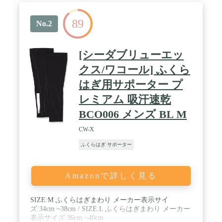
策 UVカット率99%以上で肌へのダメージを軽減す
ることが期待できます。日焼け対策として屋外での
89
使用もお勧めです。 ※カラーによりカット率は異な
No.2
ります。 / 伸縮素材ライクラファイバーを採用 優
れた伸縮性を持つ繊維、ライクラファイバーを採用
し、快適なフィット感とサポート力を提供します。
[シーダブリューエッ
※ライクラ（LYCRA）は The LYCRA Company の商
標です。
クス/ワコール] ふくら
はぎ用サポーター プ
レミアム 吸汗速乾
BCO006 メンズ BL M
CW-X
ふくらはぎ サポーター
Amazonで詳しく見る
SIZE:M ふくらはぎまわり メーカー表示サイ
ズ:34cm ~38cm / SIZE:L ふくらはぎまわり メーカー
表示サイズ:36cm ~40cm