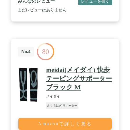
みんなのレビュー
レビューを書く
はぎサポーターを装着していても通気性が良いの
で、違和感なく快適に過ごせます。さらに、夏場の
まだレビューはありません
熱い季節でも熱気を逃がしやすい設計で作られてい
るため、一年中スポーツを楽しみ頂けます。ぜひこ
の機会に本製品をご利用下さいませ。 / ✅２【 幅広
い場面で活躍 】 「Lemuria」製のふくらはぎサポー
ターは、ランニング、サイクリング、サッカー、野
球、テニス、登山、バスケ、スキー、スノボー、ソ
フトボール、ゴルフ、ゲートボール、ハンドボー
80
ル、バレーボール、卓球、相撲、ボクシング、ダン
No.4
ス、トランポリン、ダーツ、バトミントン、ラグビ
ー、フットサルなどスポーツ全般で活躍していま
す。また、立ち仕事をしている方や、キッチンで立
meidai(メイダイ) 快歩
っている時間が長い主婦の方、筋力が低下しがちな
ご年配の方など多くの方にご利用頂けるので、幅広
テーピングサポーター
い場面で活躍しています。 / ✅３【 調整可能・フリ
ブラック M
ーサイズ 】 本製品は全面に貼り付け可能になって
いますので、ご自身のふくらはぎのサイズに合わせ
メイダイ
てご自由にサイズ合わせて調整可能です。ふくらは
ぎ周りのサイズは50cmまで調整できます。開口部に
ふくらはぎ サポーター
テープがかかってしまう場合には、少しずらしてド
ーナツ形のクッションに貼って使用して下さい。本
製品は男女兼用になりますので、使わなくなっても
Amazonで詳しく見る
ご家族とシェアしてご利用して頂けるので経済的に
も節約できます。 / ✅４【 水洗い可能 】 本製品の