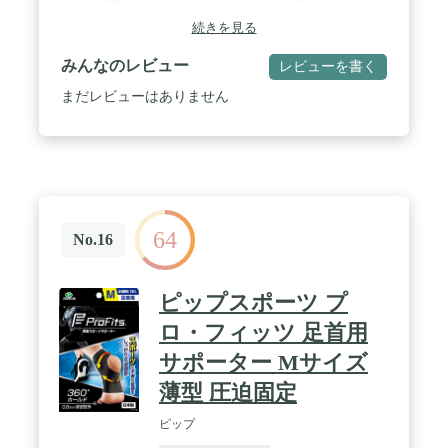
応 / XLサイズ: ふくらはぎ回り 44~46cm対応 / 左右
兼用 / ふくらはぎ(カーフ)・むこうずね(シン)専用 /
続きを見る
圧迫・保温に優れ, 打ち身や肉離れなどの予防に最
適 / 内容: サポータ×1
みんなのレビュー
レビューを書く
まだレビューはありません
64
No.16
ピップスポーツ プ
ロ・フィッツ 足首用
サポーター Mサイズ
薄型 圧迫固定
ピップ