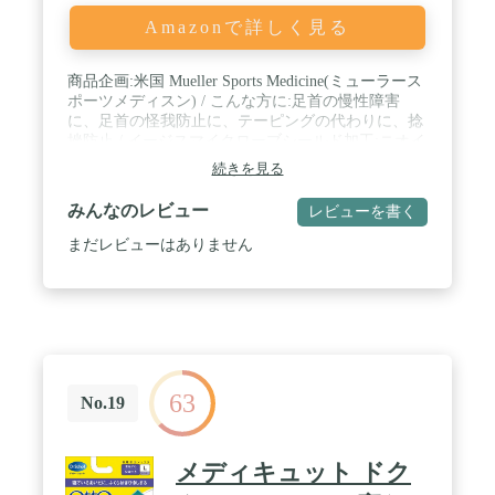
Amazonで詳しく見る
商品企画:米国 Mueller Sports Medicine(ミューラース
ポーツメディスン) / こんな方に:足首の慢性障害
に、足首の怪我防止に、テーピングの代わりに、捻
挫防止 / イージスマイクローブシールド加工:ニオイ
の原因菌を制御 / ラテックスフリー:有害物質やアレ
続きを見る
ルギーを起こす成分を使用しておらず、お肌に安心
な製品 / レースアップ構造:強い固定力 / フィギュア
みんなのレビュー
レビューを書く
8ストラップ:足首をテーピングのように固定、スト
ラップについているラバー素材が交差したストラッ
まだレビューはありません
プのズレを防ぎ、高い固定力を発揮 / 使い方のポイ
ント:練習や試合の合間1時間を目安にストラップを
巻きなおすことで、安定した固定力を保ちます / ス
トラップ:非伸縮素材でねじれを防止<br>サイズ:靴
のサイズ25cm~27cm<br>*シューズサイズと同じで
す
63
No.19
メディキュット ドク