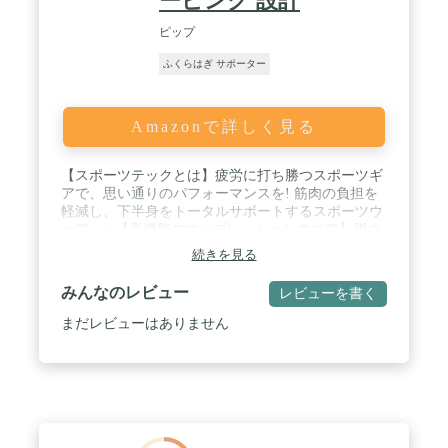
ーピング 設計
ピップ
ふくらはぎ サポーター
Amazonで詳しく見る
【スポーツテックとは】疲労に打ち勝つスポーツギ
アで、思い通りのパフォーマンスを! 筋肉の負担を
軽減し、下半身をトータルサポートするスポーツウ
ェア。 / 【高機能のコンプレッションウエア】脚の
ポンプ機能を補助する段階圧力設計と、筋肉のブレ
続きを見る
を抑制するコンプレッション機能で疲労軽減をサポ
ート。また、テーピング設計がスポーツ時のパフォ
みんなのレビュー
レビューを書く
ーマンスをサポート。 / 【快適な着用感】通気性、
吸汗速乾性に優れ、汗をかいてもサラッと快適。 /
まだレビューはありません
ウォーキング、ランニング、ハイキング、フィット
ネスなどの軽い運動や、マラソン、ランニング、ゴ
ルフ、野球、テニス、サッカー、バスケットボー
ル、バレーボール、ラグビーなどのスポーツに適
合。 / 【バリエーション】メンズ用タイツM・L、
ウィメンズ用タイツM・L、ゲイターM・L、ソック
スM・L。