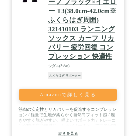
ーフ ブラック×イエロ
の滑り止めにより、どの様に動いてもずれたりしま
せんので、サイクリング、登山、ゴルフ、アウトド
ー T3(38.0cm-42.0cm※
ア等のあらゆるスポーツをはじめ、キャンプ等にも
最適です！ / 【M～XLサイズまで用意 ● 60日間保証
ふくらはぎ周囲)
付き】ふくらはぎ サポーターは男女左右兼用で、
321410103 ランニング
M、L、XLの3サイズとなります。ご購入後60日間
のメーカーオリジナル保証付きで、初期不良、サイ
ソックス カーフ リカ
ズが合わないや商品に破れ等でご利用できなくなっ
た場合は、交換・返金等の対応が可能です。どうぞ
バリー 疲労回復 コン
お気軽にお問い合わせ下さい。
プレッション 快適性
シダス(Sidas)
ふくらはぎ サポーター
Amazonで詳しく見る
筋肉の安定性とリカバリーを促進するコンプレッシ
ョン / 軽量で生地が柔らかく自然尚フィット感 / 履
きやすく脱ぎやすい。程よいサポート力 / トレーニ
ング時の疲労軽減に、リカバリー用として疲労回復
に / トレーニング時の疲労軽減に、リカバリー用と
続きを見る