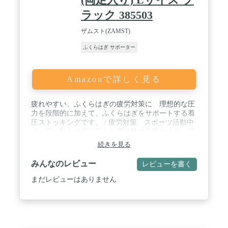
ラック 385503
ザムスト(ZAMST)
ふくらはぎ サポーター
Amazonで詳しく見る
疲れやすい、ふくらはぎの疲労対策に 理想的な圧
力を段階的に加えて、ふくらはぎをサポートする着
圧ストッキングです。 / 疲労対策 スポーツ活動中
は、同じ動きの繰り返しや着地時の衝撃により、腕
やふくらはぎの筋肉が無駄に振動しています。この
続きを見る
無駄な振動を抑制しようと、筋肉が無意識に働いて
しまうことがスタミナのロスにつながると考えられ
みんなのレビュー
レビューを書く
ています。無駄な筋肉振動を抑えるために圧迫機能
のあるコンプレッションスリーブが役立ちます。 /
まだレビューはありません
暑さ・寒さ対策 HeiQ「SMART TEMP」が皮膚温
に反応して生地が汗を乾かす量を調節し体温をコン
トロールします。 暑いときには効率的に汗を蒸散し
て体温の過度な上昇を防ぎ、寒い時には生地が汗を
保持して気化熱による体温低下を抑えます。 / UV対