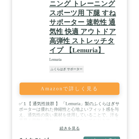
ニング トレーニング
スポーツ用 下腿 すね
サポーター 速乾性 通
気性 快適 アウトドア
高弾性 ストレッチタ
イプ 【Lemuria】
Lemuria
ふくらはぎ サポーター
Amazonで詳しく見る
✅１【 通気性抜群 】 「Lemuria」製のふくらはぎサ
ポーターは優れた伸縮性と心地よいフィット感を与
え、通気性の良い素材を使用していることで、汗を
素早く発散し蒸れにくい設計となっております。ま
た、肌ざわりも良く装着の際は、強力テープで誰で
続きを見る
も簡単に装着できるので、お子様からご年配の方ま
で幅広くご利用して頂けます。また、長時間ふくら