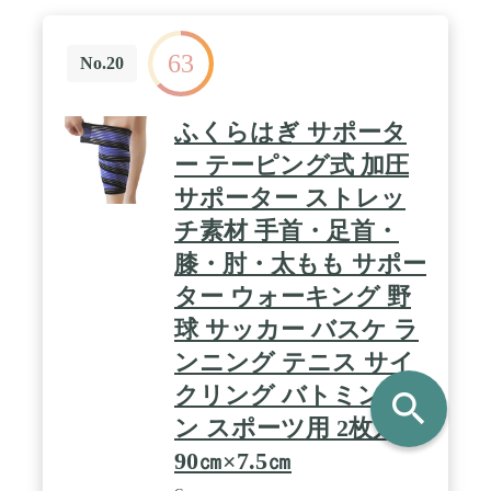
63
No.20
ふくらはぎ サポータ
ー テーピング式 加圧
サポーター ストレッ
チ素材 手首・足首・
膝・肘・太もも サポー
ター ウォーキング 野
球 サッカー バスケ ラ
ンニング テニス サイ
クリング バトミント
search
ン スポーツ用 2枚入り
90㎝×7.5㎝