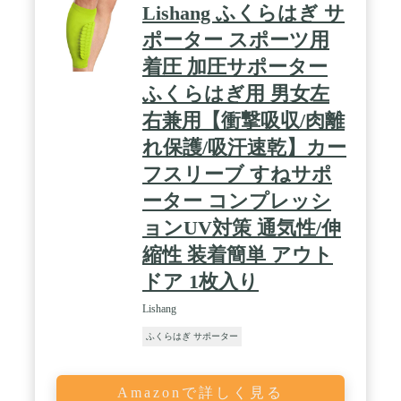
Lishang ふくらはぎ サ
ポーター スポーツ用
着圧 加圧サポーター
ふくらはぎ用 男女左
右兼用【衝撃吸収/肉離
れ保護/吸汗速乾】カー
フスリーブ すねサポ
ーター コンプレッシ
ョンUV対策 通気性/伸
縮性 装着簡単 アウト
ドア 1枚入り
Lishang
ふくらはぎ サポーター
Amazonで詳しく見る