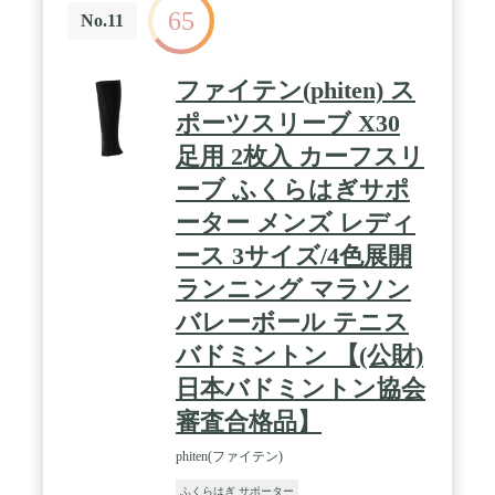
65
No.11
ファイテン(phiten) ス
ポーツスリーブ X30
足用 2枚入 カーフスリ
ーブ ふくらはぎサポ
ーター メンズ レディ
ース 3サイズ/4色展開
ランニング マラソン
バレーボール テニス
バドミントン 【(公財)
日本バドミントン協会
審査合格品】
phiten(ファイテン)
ふくらはぎ サポーター