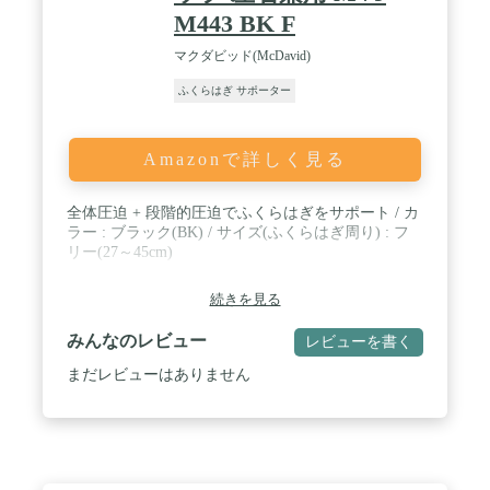
御座いましたら、お気軽にカスタマーサポートから
M443 BK F
お問い合わせください。
マクダビッド(McDavid)
ふくらはぎ サポーター
Amazonで詳しく見る
全体圧迫 + 段階的圧迫でふくらはぎをサポート / カ
ラー : ブラック(BK) / サイズ(ふくらはぎ周り) : フ
リー(27～45cm)
続きを見る
みんなのレビュー
レビューを書く
まだレビューはありません