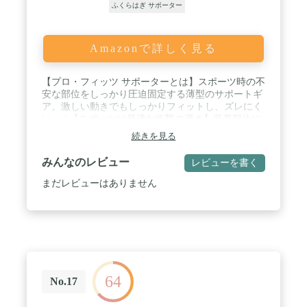
ふくらはぎ サポーター
Amazonで詳しく見る
【プロ・フィッツ サポーターとは】スポーツ時の不
安な部位をしっかり圧迫固定する薄型のサポートギ
ア。激しい動きでもしっかりフィットし、ズレにく
い。 / 【スポーツに最適な衝撃の薄さ】装着部位に
合わせて素材にこだわり、薄さと圧迫力を両立。ご
続きを見る
わつかず、スポーツ時も動きを妨げない。 / 【快適
な着用感】通気性に優れ、ムレにくく快適な着用
みんなのレビュー
レビューを書く
感。つけていることを忘れるほどの薄さと快適性
で、スポーツ中も違和感なく不安な部位をサポー
まだレビューはありません
ト。 / ウォーキング、ランニング、ハイキング、フ
ィットネスなどの軽い運動や、マラソン、ランニン
グ、ゴルフ、野球、テニス、サッカー、バスケット
ボール、バレーボール、ラグビーなどのスポーツに
最適。
64
No.17