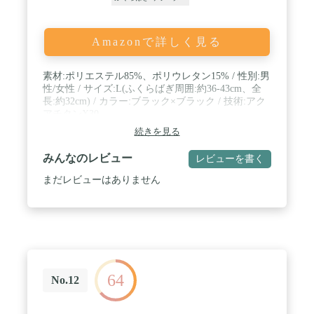
Amazonで詳しく見る
素材:ポリエステル85%、ポリウレタン15% / 性別:男
性/女性 / サイズ:L(ふくらばぎ周囲:約36-43cm、全
長:約32cm) / カラー:ブラック×ブラック / 技術:アク
アチタンX30
続きを見る
みんなのレビュー
レビューを書く
まだレビューはありません
64
No.12