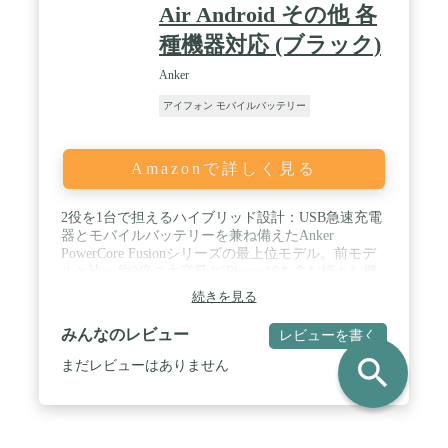
Air Android その他 各
種機器対応 (ブラック)
Anker
アイフォン モバイルバッテリー
Amazonで詳しく見る
2役を1台で担えるハイブリッド設計：USB急速充電
器とモバイルバッテリーを兼ね備えたAnker
PowerCore Fusionシリーズの最上位モデル。前モデ
ルと⽐べ約2倍の⼤容量とiPhone 16を含む様々な機
器へのフルスピード充電が可能な⾼出⼒を両⽴し、
続きを見る
家の中でも外出先でも便利にご利用いただけます。
※モバイルバッテリー本体には5000mAhで印字され
みんなのレビュー
レビューを書く
ていますが、本製品のセル容量は10000mAh (2 x
search
5000mAh) です。 / iPhone 16にも急速充電：最大
まだレビューはありません
20W出力で、iPhone 16シリーズを最速で充電可能で
す。一般的な5W出力の充電器に比べ、最大3倍速く
充電できます。(※iPhone 16を0%から30分充電した
場合との比較) / 安心の大容量：モバイルバッテリー