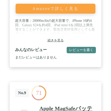
Amazonで詳しく見る
超大容量：20000mAhの超大容量で、iPhone 16約4
回、Galaxy S24を約4回、iPad mini 6を2回以上満充
電することができます。緊急災害対策用としても最
適です。 / フルスピード充電：Anker独自技術
PowerIQとVoltageBoostにより、ほとんどのUSB機器
続きを見る
へ最適なスピードで充電できます (*Qualcomm Quick
Chargeには非対応) 。 / 確かな安全性：Anker独自の
みんなのレビュー
レビューを書く
多重保護システムを搭載しているため、長期間安心
してお使いいただけます。 / 上質なデザイン：汚れ
まだレビューはありません
にくく傷のつきにくいスタイリッシュなメッシュ加
工、洗練されたホワイトのLEDライト等、細部まで
こだわり、使いやすさとデザイン性を両立しまし
た。 / パッケージ内容：Anker PowerCore Essential
20000、USB-C & USB-Cケーブル(※ライトニング
USBケーブルは別売り) 、取扱説明書、カスタマー
サポート
71
No.9
Apple MagSafeバッテ