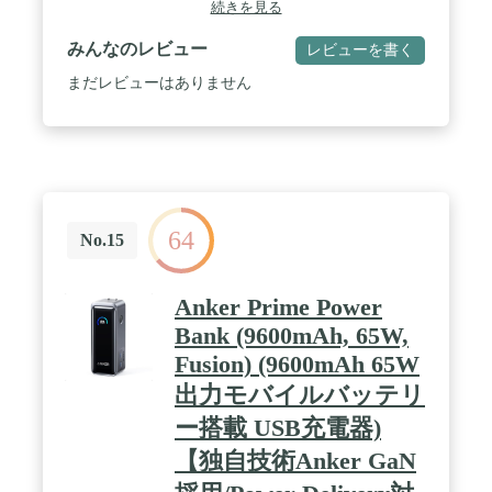
続きを見る
ド形状で、スマートフォンと重ね持ちしやすいモデ
ルです。 / 最大合計3.0Aの高出力モデルです。 /
みんなのレビュー
レビューを書く
iPhoneに付属もしくは対応したLightningケーブルを
利用することで、iPhoneも充電可能です。
まだレビューはありません
64
No.15
Anker Prime Power
Bank (9600mAh, 65W,
Fusion) (9600mAh 65W
出力モバイルバッテリ
ー搭載 USB充電器)
【独自技術Anker GaN