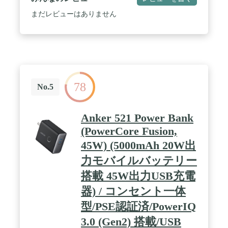
に十分なバッテリー量です。出先や急用時で充電が
足りないときや電源が近くに無いときでも、バッテ
まだレビューはありません
リーを追加。もう電池切れの心配はありません。 /
【いつでもどこでもフル充電】モバイルバッテリー
BPD004のワイヤレス充電は最大7.5Wに対応、USB-
Cの有線接続の場合は最大10Wの充電に対応。お使
いのiPhoneやスマートフォン、タブレットなどのデ
バイスを高速に充電することができます。また、パ
ススルー充電にも対応しているので、モバイルバッ
78
テリーを充電しながら同時にデバイスを充電するこ
No.5
とが可能。1つのコンセントでデバイスもモバイル
バッテリーもフル充電にしてお出かけ出来ます。 /
【お出かけにピッタリ】モバイルバッテリー
Anker 521 Power Bank
BPD004の充電スタンドはスリムでコンパクトな設
(PowerCore Fusion,
計。パワフルな磁力の安全なMagSafe(マグネット)ア
タッチメントでiPhoneを安全に固定することができ
45W) (5000mAh 20W出
るので、据え置きでも外出先でも安心。デバイスを
力モバイルバッテリー
充電しながら一緒にポケットなどに入れてもかさば
らず、かばんの空いたスペースにも入れやすい持ち
搭載 45W出力USB充電
運びに最適なサイズ感です。 / 【自由な置き方で充
電可能】付属のキックスタンドを使えばiPhoneを縦
器) / コンセント一体
置き、横置きどちらでもモバイルバッテリーに設置
型/PSE認証済/PowerIQ
することができるので、動画などを視聴しながらの
充電でも体勢や角度に合わせて置き方を選ぶことが
3.0 (Gen2) 搭載/USB
出来ます。