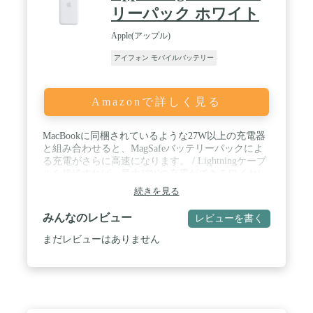
リーパック ホワイト
Apple(アップル)
アイフォン モバイルバッテリー
Amazonで詳しく見る
MacBookに同梱されているような27W以上の充電器
と組み合わせると、MagSafeバッテリーパックによ
る充電がさらに高速になります。 / Lightningケーブ
ルを接続すれば、最大15Wの充電ができるワイヤレ
ス充電器としても使えます。 / 20W以上のUSB-C電
続きを見る
源アダプタとUSB-C - Lightningケーブル（別売り）
/ 互換性: iPhone 12 Pro Max, iPhone 12 Pro, iPhone 12,
みんなのレビュー
レビューを書く
iPhone 12 mini
まだレビューはありません