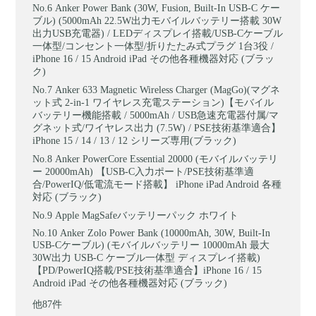
Anker Power Bank (30W, Fusion, Built-In USB-C ケー
ブル) (5000mAh 22.5W出力モバイルバッテリー搭載 30W
出力USB充電器) / LEDディスプレイ搭載/USB-Cケーブル
一体型/コンセント一体型/折りたたみ式プラグ 1台3役 /
iPhone 16 / 15 Android iPad その他各種機器対応 (ブラッ
ク)
Anker 633 Magnetic Wireless Charger (MagGo)(マグネ
ット式 2-in-1 ワイヤレス充電ステーション)【モバイル
バッテリー機能搭載 / 5000mAh / USB急速充電器付属/マ
グネット式/ワイヤレス出力 (7.5W) / PSE技術基準適合】
iPhone 15 / 14 / 13 / 12 シリーズ専用(ブラック)
Anker PowerCore Essential 20000 (モバイルバッテリ
ー 20000mAh) 【USB-C入力ポート/PSE技術基準適
合/PowerIQ/低電流モード搭載】 iPhone iPad Android 各種
対応 (ブラック)
Apple MagSafeバッテリーパック ホワイト
Anker Zolo Power Bank (10000mAh, 30W, Built-In
USB-Cケーブル) (モバイルバッテリー 10000mAh 最大
30W出力 USB-C ケーブル一体型 ディスプレイ搭載)
【PD/PowerIQ搭載/PSE技術基準適合】iPhone 16 / 15
Android iPad その他各種機器対応 (ブラック)
他87件