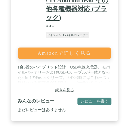
/ 15 Android iPad その
他各種機器対応 (ブラ
ック)
Anker
アイフォン モバイルバッテリー
Amazonで詳しく見る
1台3役のハイブリッド設計：USB急速充電器、モバ
イルバッテリーおよびUSB-Cケーブルが一体となっ
た3-in-1のFusionシリーズ。 / 外出時にはこれ一つ：
折りたたみ式プラグを採用し、ポーチやミニバッグ
にも収まる小型デザイン。コンセント一体型且つ
続きを見る
USB-Cケーブル一体型のため、充電器とケーブルを
別途持ち運ぶ必要がありません。 / コンパクトなが
みんなのレビュー
レビューを書く
らパワフル：充電器としては最大30W、モバイルバ
ッテリーとしても最大22.5W出力でiPhone 16シリー
まだレビューはありません
ズにも最大3倍速く急速充電が可能です。また本体
表面にはディスプレイを搭載し、バッテリーの残量
をリアルタイムかつ一目で確認できます。※一般的