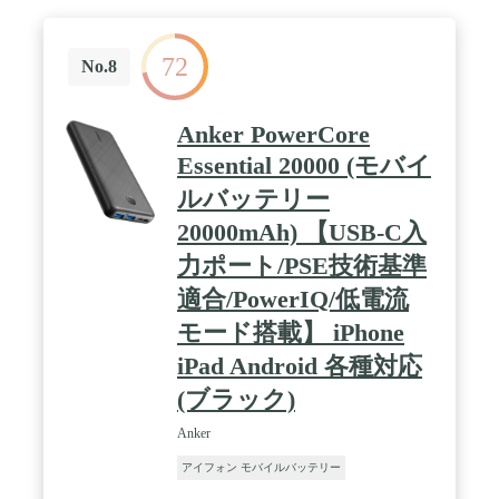
ルなモバイルバッテリーとしても使える：充電スタ
ンドからマグネット式ワイヤレス充電対応モバイル
バッテリーにも充電されるため、バッテリーへの充
72
電忘れがありません。モバイルバッテリー部分は従
No.8
来モデルより約27%の薄型化を実現し、充電中でも
iPhoneの操作を邪魔しません。さらに超コンパクト
設計ながら、5000mAhの容量かつ7.5W出力で
Anker PowerCore
MagSafe対応のiPhoneへ約1回充電が可能です。
Essential 20000 (モバイ
※USB-Cケーブルを利用すると、最大12W出力で充
電可能でいつでもお好きな時に持ち運べます。
ルバッテリー
※iPhone13 / iPhone13 Pro / iPhone13 Pro Max / iPhone
14 / iPhone 14 Pro / iPhone14 Pro Max / iPhone 15 /15
20000mAh) 【USB-C入
Pro /15 Plus / 15 Pro Max への満充電回数は1回未満
力ポート/PSE技術基準
になります (Anker調べ) 。 / iPhoneとイヤホンを2台
同時に充電可能：マグネット式ワイヤレス充電器と
適合/PowerIQ/低電流
パッド型ワイヤレス充電器を1台にまとめました。2
つの機器をこれ1台で充電できます。 / パッケージ
モード搭載】 iPhone
内容：Anker 633 Magnetic Wireless Charger
iPad Android 各種対応
(MagGo)、25W USB-C充電器、 USB-C & USB-C ケ
ーブル (1.5m) 、取扱説明書、カスタマーサポート
(ブラック)
Anker
アイフォン モバイルバッテリー