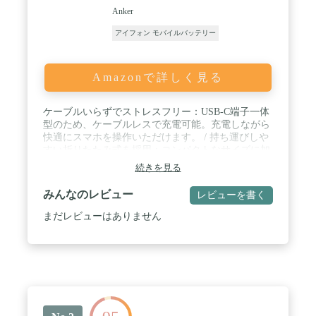
Anker
アイフォン モバイルバッテリー
Amazonで詳しく見る
ケーブルいらずでストレスフリー：USB-C端子一体
型のため、ケーブルレスで充電可能。充電しながら
快適にスマホを操作いただけます。 / 持ち運びしや
すい折りたたみ式を採用：コンパクトなサイズに加
え、一体型のUSB-C端子部分は折りたたんで収納が
続きを見る
可能。他の荷物を傷つけないため、持ち運びにも便
利です。 / コンパクトかつパワフル：コンパクト設
みんなのレビュー
レビューを書く
計ながらスマホ約1回分の5000mAhの容量と最大
22.5Wの出力を実現。コンパクトさとパワフルさを
まだレビューはありません
兼ね備えています。 / 最大22.5Wでの急速充電：最
大22.5W出力で、スマートフォンを含めた様々な機
器に急速充電。2ポート利用時も合計最大18Wで、
スマートフォンとイヤホンへの2台同時充電も可能
です。 / 選べる充電方法：バッテリー本体には、内
蔵のUSB-C端子を直接充電器に繋ぐ方法と本体側面
にケーブルを接続して充電する方法の2種類から選
んで充電することが可能です。