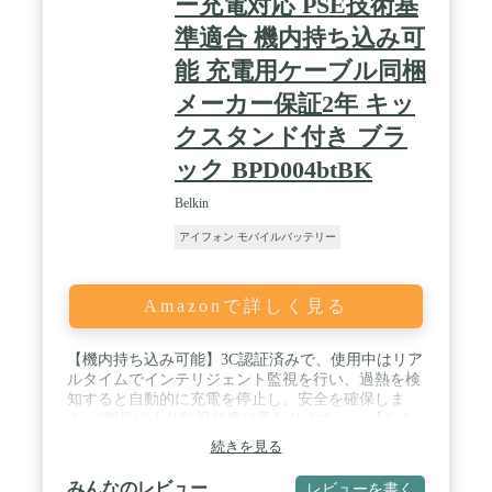
ー充電対応 PSE技術基
準適合 機内持ち込み可
能 充電用ケーブル同梱
メーカー保証2年 キッ
クスタンド付き ブラ
ック BPD004btBK
Belkin
アイフォン モバイルバッテリー
Amazonで詳しく見る
【機内持ち込み可能】3C認証済みで、使用中はリア
ルタイムでインテリジェント監視を行い、過熱を検
知すると自動的に充電を停止し、安全を確保しま
す。(製品により監視頻度は異なります。) / 【もう
電池切れの心配なし】BelkinのiPhone 15/14/13/12対
続きを見る
応モバイルバッテリーBPD004は5,000mAHの大容量
で、これはiPhone 13 Proで最大19時間のビデオ再生
みんなのレビュー
レビューを書く