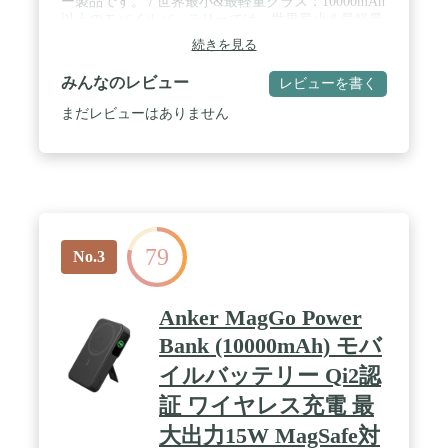
ー製品です。 / 世界最小&最軽量クラス：10000mAh
以上のモバイルバッテリーでは、世界最小＆最軽量
(※2019年5月時点) 。大きさはクレジットカードサ
続きを見る
イズほどで約180g。いつでもどこでも気軽に持ち運
べます。 / 大容量の安心感：iPhone 15に約2回、iPad
みんなのレビュー
レビューを書く
mini 6に約1回、その他ほとんどのスマートフォンに
複数回の充電が可能です。 / より早い充電技術：
まだレビューはありません
Anker独自技術PowerIQとVoltageBoostにより、お使
いのすべての機器に対し、最大2.4Aでフルスピード
充電が可能です。 / パッケージ内容：Anker
PowerCore 10000、Micro USBケーブル、取扱説明
書、カスタマーサポート
79
No.3
Anker MagGo Power
Bank (10000mAh) モバ
イルバッテリー Qi2認
証 ワイヤレス充電 最
大出力15W MagSafe対