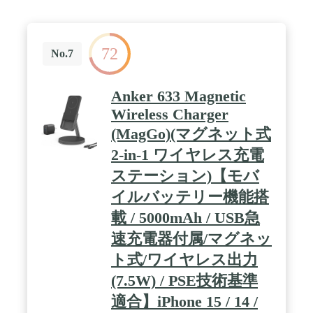
な5W出力の充電器でiPhone 16を0%から50%まで充
電した場合との比較（Anker調べ） / 充電忘れのな
いモバイルバッテリー：コンセントに挿すだけで本
体への充電が可能。スマホなどに充電器として使用
72
しつつモバイルバッテリーにも充電されるため、充
No.7
電忘れの心配がありません。※お使いのデバイスへ
の充電が優先され、充電が完了次第バッテリー本体
への充電が開始します / パッケージ内容：Anker
Anker 633 Magnetic
Power Bank (30W, Fusion, Built-In USB-C ケーブル)
Wireless Charger
、取扱説明書、カスタマーサポート
(MagGo)(マグネット式
2-in-1 ワイヤレス充電
ステーション)【モバ
イルバッテリー機能搭
載 / 5000mAh / USB急
速充電器付属/マグネッ
ト式/ワイヤレス出力
(7.5W) / PSE技術基準
適合】iPhone 15 / 14 /