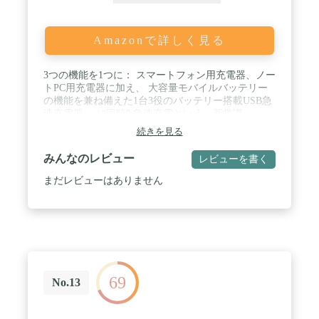
Amazonで詳しく見る
3つの機能を1つに： スマートフォン用充電器、ノー
トPC用充電器に加え、 大容量モバイルバッテリー
の機能を兼ね備えた1台3役のバッテリー搭載USB急
速充電器。 / “同時” 急速充電という、新常識。
Anker GaNPrimeシリーズ：Anker独自技術
続きを見る
「GaNPrime」を採用し、GaN搭載充電器が前シリー
ズから進化 超高出力 & 小型化に成功しながら複数
みんなのレビュー
レビューを書く
ポートへの充電の最適配分と更なる安全性も実現し
ました。 / 大容量かつバッテリーとしてもパワフ
まだレビューはありません
ル： 10000mAhの大容量で、 iPhone 16を約2回、
iPad mini (第6世代) を約1回以上充電できます
(※Anker調べ) 。充電器としては最大65W、バッテ
リーとしても30W出力での急速充電が可能です。 / 3
台まで同時充電が可能： 2つのUSB-Cポートと1つの
USB-Aポートを搭載し、スマートフォンやノート
PC、タブレット端末などを3台同時に充電すること
69
ができます。 / Anker最新の独自技術「GaNPrime」
No.13
を採用：Anker独自技術GaN搭載充電器が第3世代へ
進化。 電源ICと回路設計に革新を起こしGaNの持つ
素材の力をさらに引き出したAnkerの独自技術で