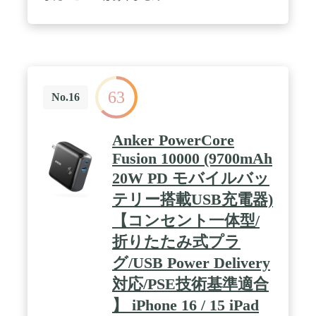
パクトかつ、308gの重さで持ち運びにも最適。場所
を選ばずどこでも気軽に使用可能です。 / ディスプ
レイ機能搭載：製品本体にディスプレイ機能を搭載
し、バッテリー残量やリアルタイムの出力を一目で
確認可能です。 / スマホ約2回分充電可能：モバイ
ルバッテリーとして利用時には9600mAhの容量でス
マートフォンから ノートPCまで幅広い機器に使用
63
可能です。 / パッケージ内容：Anker Prime Power
No.16
Bank (9600mAh, 65W, Fusion) 、USB-C & USB-C ケ
ーブル (0.9m)、ストラップ、取扱説明書、カスタマ
ーサポート
Anker PowerCore
Fusion 10000 (9700mAh
20W PD モバイルバッ
テリー搭載USB充電器)
【コンセント一体型/
折りたたみ式プラ
グ/USB Power Delivery
対応/PSE技術基準適合
】 iPhone 16 / 15 iPad