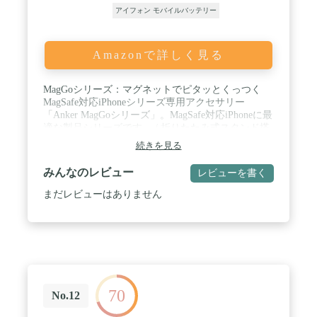
アイフォン モバイルバッテリー
Amazonで詳しく見る
MagGoシリーズ：マグネットでピタッとくっつく
MagSafe対応iPhoneシリーズ専用アクセサリー
「Anker MagGoシリーズ」。MagSafe対応iPhoneに最
適な製品シリーズです。 / 折りたたみ式スタンド搭
載：折りたたみ式スタンドを搭載し、iPhone 16 / 15
続きを見る
/ 14 / 13を見やすい角度に保ちながらワイヤレス充
電可能です。 / 強力マグネットでズレずにピタッと
みんなのレビュー
レビューを書く
くっつく：MagGoシリーズのマグネット式ワイヤレ
ス充電対応モバイルバッテリー。マグネット式ワイ
まだレビューはありません
ヤレス充電機能で外出時にケーブルを使わずにお使
いの機器へ充電が可能です。 / コンパクトながらパ
ワフル：薄さわずか12.8mmのスリムなデザイン
で、片手で通話や自撮りも可能。5000mAhの容量で
iPhone 16 / 15 / 14 / 13シリーズへ約1回充電できま
す。 / パッケージ内容：Anker 622 Magnetic Battery
(MagGo)、USB-C & USB-C ケーブル (0.6m ブラッ
70
ク) 、取扱説明書、カスタマーサポート
No.12