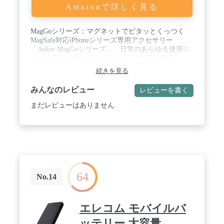
Amazonで詳しく見る
MagGoシリーズ：マグネットでピタッとくっつく
MagSafe対応iPhoneシリーズ専用アクセサリー
「Anker MagGoシリーズ」。日常のあらゆる使用シ
ーンに応じて使い分けができる、MagSafe対応
iPhoneに最適な製品シリーズです。 / 家でも外出先
続きを見る
でも：家の中ではスタンドを利用してマグネット式
ワイヤレス充電器として、外出先ではスタンドを折
みんなのレビュー
レビューを書く
りたたみマグネット式ワイヤレス充電対応のモバイ
ルバッテリーとして2通りでの利用が可能。ご自宅
まだレビューはありません
でも外出先でもマグネット式ワイヤレス充電を利用
可能。 / コンパクトながらパワフル：マグネット式
ワイヤレス充電に対応した10000mAhの大容量モバ
イルバッテリー。従来モデルと比較して、わずか
5mmほどの違いで容量が2倍になりました。コンパ
クトな設計ながらお使いのiPhone 16 / 15 / 14 / 13シ
リーズへ約2回充電が可能です。 / 強力マグネット
64
でズレずにピタッとくっつく：MagGoシリーズのマ
No.14
グネット式ワイヤレス充電対応モバイルバッテリ
ー。強力マグネットによるマグネット式ワイヤレス
充電機能を搭載し、外出時にもお使いのMagSafe対
エレコム モバイルバ
応iPhoneシリーズをズレることなく安定して充電で
きます。 / パッケージ内容：Anker 633 Magnetic
ッテリー 大容量