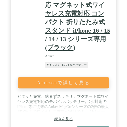
応 マグネット式ワイ
ヤレス充電対応 コン
パクト 折りたたみ式
スタンド iPhone 16 / 15
/ 14 / 13 シリーズ専用
(ブラック)
Anker
アイフォン モバイルバッテリー
Amazonで詳しく見る
ピタッと充電、絡まずスッキリ：マグネット式ワイ
ヤレス充電対応のモバイルバッテリー。Qi2対応の
iPhone等に従来のAnker MagGoシリーズの2倍の最大
15W出力でワイヤレス充電が可能です。 / Wireless
PowerIQ️搭載：Anker独自のWireless PowerIQ️を搭載
続きを見る
し、充電時間の短縮と放熱性の向上を実現。 / スマ