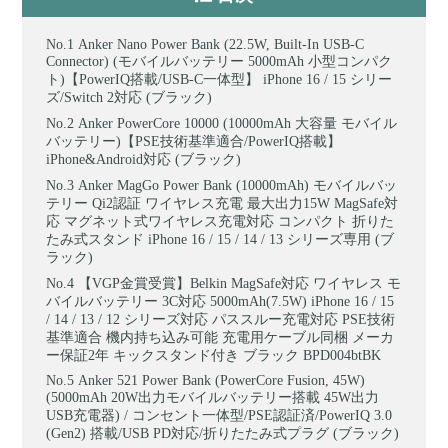
Anker Nano Power Bank (22.5W, Built-In USB-C
Connector) (モバイルバッテリー 5000mAh 小型コンパク
ト)【PowerIQ搭載/USB-C一体型】 iPhone 16 / 15 シリー
ズ/Switch 2対応 (ブラック)
Anker PowerCore 10000 (10000mAh 大容量 モバイル
バッテリー)【PSE技術基準適合/PowerIQ搭載】
iPhone&Android対応 (ブラック)
Anker MagGo Power Bank (10000mAh) モバイルバッ
テリー Qi2認証 ワイヤレス充電 最大出力15W MagSafe対
応 マグネット式ワイヤレス充電対応 コンパクト 折りた
たみ式スタンド iPhone 16 / 15 / 14 / 13 シリーズ専用 (ブ
ラック)
【VGP金賞受賞】Belkin MagSafe対応 ワイヤレス モ
バイルバッテリー 3C対応 5000mAh(7.5W) iPhone 16 / 15
/ 14 / 13 / 12 シリーズ対応 パススルー充電対応 PSE技術
基準適合 機内持ち込み可能 充電用ケーブル同梱 メーカ
ー保証2年 キックスタンド付き ブラック BPD004btBK
Anker 521 Power Bank (PowerCore Fusion, 45W)
(5000mAh 20W出力モバイルバッテリー搭載 45W出力
USB充電器) / コンセント一体型/PSE認証済/PowerIQ 3.0
(Gen2) 搭載/USB PD対応/折りたたみ式プラグ (ブラック)