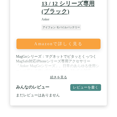
13 / 12 シリーズ専用
(ブラック)
Anker
アイフォン モバイルバッテリー
Amazonで詳しく見る
MagGoシリーズ：マグネットでピタッとくっつく
MagSafe対応iPhoneシリーズ専用アクセサリー
「Anker MagGoシリーズ」。日常のあらゆる使用シ
ーンに応じて使い分けができる、MagSafe対応
iPhoneに最適な製品シリーズです。 / 強力マグネッ
続きを見る
トでピタッと置くだけ：MagGoシリーズのマグネッ
ト式ワイヤレス充電器とパッド型ワイヤレス充電器
みんなのレビュー
レビューを書く
に加え、取り外して使えるモバイルバッテリーがひ
とつになった3-in-1 ワイヤレス充電ステーション。
まだレビューはありません
マグネット式ワイヤレス充電機能を搭載し、取り外
せるバッテリーとしても使えます。約900gの荷重に
耐える強力マグネットでズレることなく安定した充
電が可能です。 / 取り外してコンパクトかつパワフ