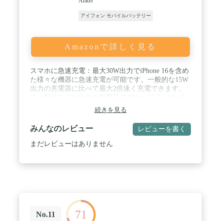
Anker
アイフォン モバイルバッテリー
Amazonで詳しく見る
スマホに急速充電：最大30W出力でiPhone 16を含め
た様々な機器に急速充電が可能です。一般的な15W
出力の充電器に比べて最大2倍速く充電できます。
※一般的な15W出力の充電器でiPhone 16 Pro Maxを
0%から50%まで充電した場合との比較（Anker調
続きを見る
べ） / ケーブル一体型で、荷物がスッキリ：USB-C
ケーブル一体型のため、外出先でもお使いの機器を
みんなのレビュー
レビューを書く
いつでも充電可能です。約14cmの一体型ケーブルは
約10,000回の折り曲げにも耐えられる優れた耐久性
まだレビューはありません
を実現しました。(Anker調べ) / コンパクトサイズか
つ安心の大容量：片手に収まるコンパクトサイズで
仕事や旅行などの持ち運び用に最適です。
10000mAhの大容量でiPhone 16を約2回の充電が可能
です。(Anker調べ) / 最大20Wでの入力にも対応：一
体型ケーブルは出力だけでなく、最大20Wでの入力
にも対応可能です。約2.5時間 でバッテリー本体に
71
満充電が可能です。 ※20W出力のUSB急速充電器を
No.11