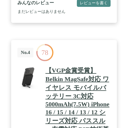
ホを約2回充電が可能：10000mAhの大容量で、スマ
みんなのレビュー
レビューを書く
ホを約2回充電が可能です。ケーブルを使用しない
ため、充電中でも快適にスマホを操作いただけま
まだレビューはありません
す。 / パススルー充電にも対応：本製品を充電しな
がら、お使いのデバイスにも充電が可能です。さら
に折りたたみ式スタンドを搭載し、マグネット式ワ
イヤレス充電器としてもご使用いただけます。 / ケ
ースはそのままで：MagSafe対応のiPhoneケースに
対応。iPhone12以降のシリーズであれば、ケースを
つけたままご使用が可能です。 / パッケージ内容：
78
Anker MagGo Power Bank (10000mAh) 、取扱説明
No.4
書、カスタマーサポート
【VGP金賞受賞】
Belkin MagSafe対応 ワ
イヤレス モバイルバ
ッテリー 3C対応
5000mAh(7.5W) iPhone
16 / 15 / 14 / 13 / 12 シ
リーズ対応 パススル