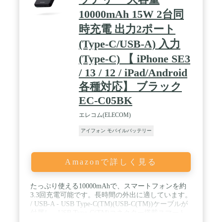
Battery (MagGo)、USB-C & USB-C ケーブル (0.6m)
10000mAh 15W 2台同
、取扱説明書、カスタマーサポート
時充電 出力2ポート
(Type-C/USB-A) 入力
(Type-C) 【 iPhone SE3
/ 13 / 12 / iPad/Android
各種対応】 ブラック
EC-C05BK
エレコム(ELECOM)
アイフォン モバイルバッテリー
Amazonで詳しく見る
たっぷり使える10000mAhで、スマートフォンを約
3.3回充電可能です。長時間の外出に適しています。
/ USB-A - USB Type-C(TM)(USB-C(TM))ケーブルが
付属し、USB Type-C(TM)コネクター搭載スマート
フォンをすぐに充電可能です。 / 手になじむラウン