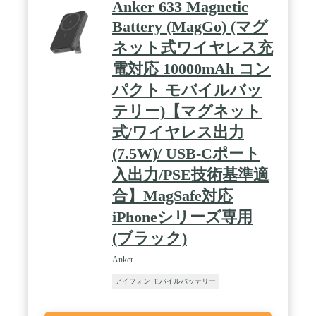
Anker 633 Magnetic
す。スイッチング周波数を高めて電子部品を省サイ
Battery (MagGo) (マグ
ズ化。高出力でハイスペックながら、厳しい安全基
準を満たしさらなる小型化に成功しました。 / パッ
ネット式ワイヤレス充
ケージ内容：Anker 733 Power Bank (GaNPrime
PowerCore 65W)、取扱説明書、カスタマサポート
電対応 10000mAh コン
パクト モバイルバッ
テリー)【マグネット
式/ワイヤレス出力
(7.5W)/ USB-Cポート
入出力/PSE技術基準適
合】MagSafe対応
iPhoneシリーズ専用
(ブラック)
Anker
アイフォン モバイルバッテリー