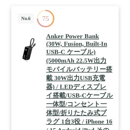
ルな出力を実現しました。 / 充電忘れのないモバイ
ルバッテリー：コンセントに挿すだけで本体への充
電が可能。スマホなどに充電器として使用しつつモ
75
バイルバッテリーにも充電されるため、充電忘れの
No.6
心配がありません。
Anker Power Bank
(30W, Fusion, Built-In
USB-C ケーブル)
(5000mAh 22.5W出力
モバイルバッテリー搭
載 30W出力USB充電
器) / LEDディスプレ
イ搭載/USB-Cケーブル
一体型/コンセント一
体型/折りたたみ式プ
ラグ 1台3役 / iPhone 16