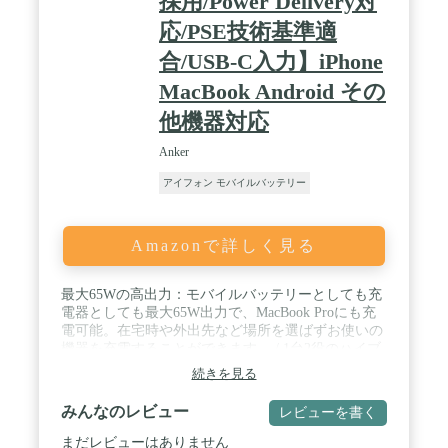
採用/Power Delivery対
応/PSE技術基準適
合/USB-C入力】iPhone
MacBook Android その
他機器対応
Anker
アイフォン モバイルバッテリー
Amazonで詳しく見る
最大65Wの高出力：モバイルバッテリーとしても充
電器としても最大65W出力で、MacBook Proにも充
電可能。在宅時や外出先など場所を選ばずお使いの
機器を充電することができます。 / 1台2役のハイブ
リッド設計：USB急速充電器とモバイルバッテリー
続きを見る
の機能を兼ね備えたFusionモデル。 モバイルバッテ
リーとしてはスマホ約2回分を充電可能な容量で、
みんなのレビュー
レビューを書く
コンパクトさとパワフルさを両立しています。 / 持
ち運びに適した小型設計：iPhone 16 Proよりもコン
まだレビューはありません