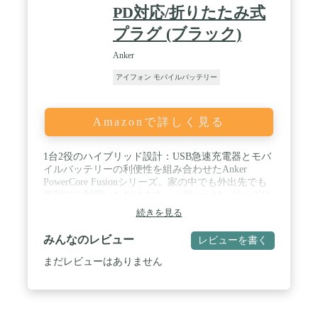
PD対応/折りたたみ式
プラグ (ブラック)
Anker
アイフォン モバイルバッテリー
Amazonで詳しく見る
1台2役のハイブリッド設計：USB急速充電器とモバ
イルバッテリーの利便性を組み合わせたAnker
PowerCore Fusionシリーズ。家の中でも外出先でも
便利にご利用いただけます。 / iPhone 14シリーズに
も急速充電：充電器としては最大45W、モバイルバ
続きを見る
ッテリーとしても最大20W出力でiPhone 14シリーズ
へ急速充電。一般的な5W出力の充電器に比べ約3倍
みんなのレビュー
レビューを書く
速く充電できます。 / 2台同時充電：2つのUSB-Cポ
ートを搭載し、合計最大45W出力でiPhoneと
まだレビューはありません
MacBook Airを2台同時に充電できます。 / 超コンパ
クトなのに、パワフル：従来モデルより約20％の小
型化を実現。充電器として使用時は最大出力45W
で、MacBook Airにも充電可能。小型かつ、パワフ