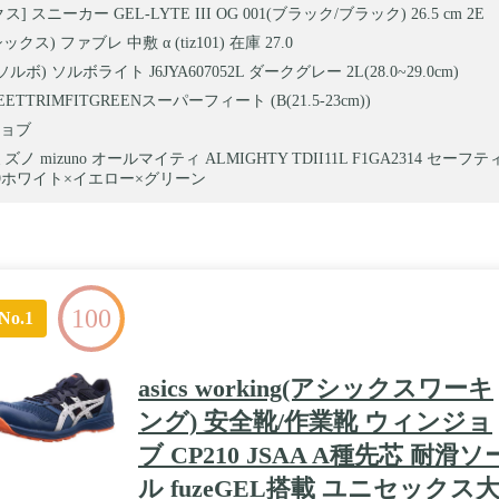
] スニーカー GEL-LYTE III OG 001(ブラック/ブラック) 26.5 cm 2E
アシックス) ファブレ 中敷 α (tiz101) 在庫 27.0
ソルボ) ソルボライト J6JYA607052L ダークグレー 2L(28.0~29.0cm)
EETTRIMFITGREENスーパーフィート (B(21.5-23cm))
ョブ
ズノ mizuno オールマイティ ALMIGHTY TDII11L F1GA2314 セー
 99ホワイト×イエロー×グリーン
100
No.1
asics working(アシックスワーキ
ング) 安全靴/作業靴 ウィンジョ
ブ CP210 JSAA A種先芯 耐滑ソ
ル fuzeGEL搭載 ユニセックス