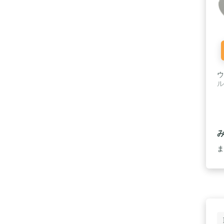
ウ
ル
ま