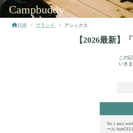
Campbuddy
TOP
ブランド
アシックス
【2026最新
この記
いきま
asics
ール fuzeG