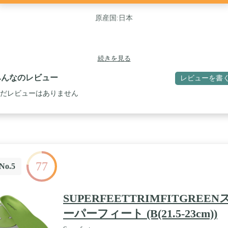
原産国:日本
続きを見る
みんなのレビュー
レビューを書
だレビューはありません
77
No.5
SUPERFEETTRIMFITGREEN
ーパーフィート (B(21.5-23cm))