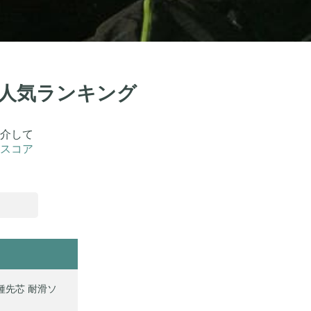
！人気ランキング
介して
スコア
 A種先芯 耐滑ソ