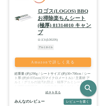
ロゴス(LOGOS) BBQ
お掃除楽ちんシート
(極厚) 81314010 キャン
プ
ロゴス(LOGOS)
アルミホイル
Amazonで詳しく見る
総重量:(約)290g / シートサイズ:(約)30×700cm / シー
ト厚:(約)0.035mm(35マイクロメートル) / 主素材:ア
ルミ / グリルの油汚れ防止・極厚アルミシート。 /
search
お掃除10秒完了。 / 火床全体に敷くだけ。調理後に
シートを取り除くだけで、お掃除完了。 / ドロドロ
続きを見る
になるお掃除のストレスから解放されます。 / 一般
的な家庭用アルミホイルの3倍近い厚み。熱による
みんなのレビュー
レビューを書く
穴空きや燃えにも安心です。 / Mサイズグリルで約