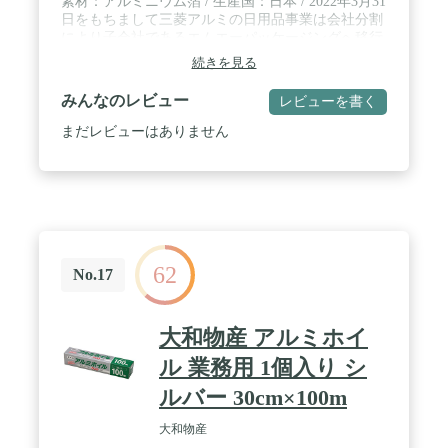
素材：アルミニウム箔 / 生産国：日本 / 2022年3月31
日をもちまして三菱アルミの日用品事業は会社分割
により子会社であるエムエーパッケージングへ移行
いたしました。メーカー名は変わりますが、商品自
続きを見る
体の品質等に変わりはございません
みんなのレビュー
レビューを書く
まだレビューはありません
62
No.17
大和物産 アルミホイ
ル 業務用 1個入り シ
ルバー 30cm×100m
大和物産