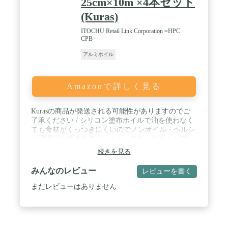
25cm×10m ×4本セット
(Kuras)
ITOCHU Retail Link Corporation =HPC
CPB=
アルミホイル
Amazonで詳しく見る
Kurasの商品が発送される可能性がありますのでご
了承ください / シリコン塗布ホイルで油を使わなく
ても食材がくっつきにくいのでノンオイル・ヘルシ
ー調理におすすめです。 / トースターやホットプレ
ートでの調理、ホイル焼きやピザ、お餅を焼く際に
続きを見る
もお使いいただけます。 / 幅25cm×長さ10ｍ / 材質:
アルミニウム箔、シリコーン樹脂 / 内容量:4本セッ
みんなのレビュー
レビューを書く
ト(幅25cm×長さ10m ×4本) / 原産国:中国 / Amazonブ
ランド
まだレビューはありません