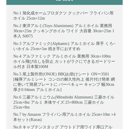
旭化成ホームプロダクツ クックパー フライパン用
ホイル 25cm×12m
東洋アルミ(Toyo Aluminium) アルミホイル 業務用
30cm×25m クッキングホイル ワイド 大容量 30cm×25m 1
本入 S0075
アルファミック(Alphamic) アルミホイル 厚手 くろ~
いホイル 25cm×5m 焼き芋におすすめ
アルファミック アルミホイル 業務用 30cm×100m
ホイル飛び出しを防止 カットがラクにできるガードリー
ル付き 日本製100M
尾上製作所(ONOE) BBQお助けシート ONー3501
[極厚アルミシート コンロの耐久性向上 後片付け簡単 網
に巻いて簡易プレートに バーベキュー キャンプ 幅30cm
厚さ0.04mm アルミホイル]
三菱アルミニウム(Mitsubishi Aluminum) 三菱ホイル
25cm×8m アルミ 本体サイズ:25×800cm 三菱ホイル
25cm×8m
by Amazon フライパン用アルミホイル 25cm×10m ×4
本セット(Kuras)
キャプテンスタッグ アウトドア用ワイド厚口アル