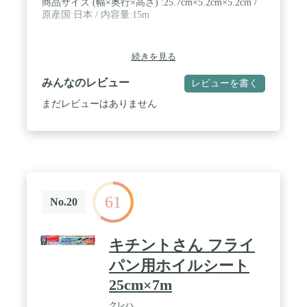
商品サイズ (幅×奥行×高さ) :25.7cm×5.2cm×5.2cm /
原産国:日本 / 内容量:15m
続きを見る
みんなのレビュー
レビューを書く
まだレビューはありません
61
No.20
キチントさん フライ
パン用ホイルシート
25cm×7m
クレハ