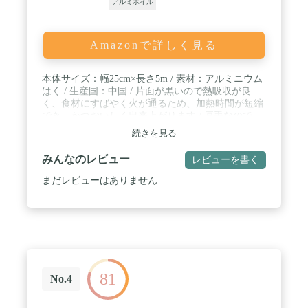
アルミホイル
Amazonで詳しく見る
本体サイズ：幅25cm×長さ5m / 素材：アルミニウム
はく / 生産国：中国 / 片面が黒いので熱吸収が良
く、食材にすばやく火が通るため、加熱時間が短縮
でき、かつおいしく出来上がります / 厚手なので、
オーブントースターで包み焼きにも
続きを見る
みんなのレビュー
レビューを書く
まだレビューはありません
81
No.4