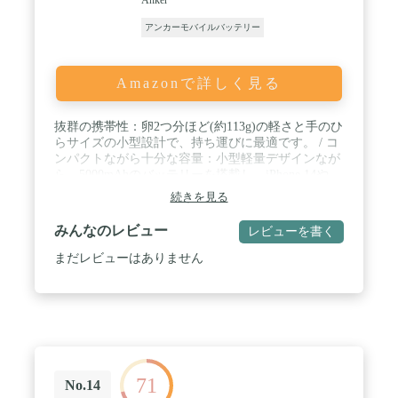
アンカーモバイルバッテリー
Amazonで詳しく見る
抜群の携帯性：卵2つ分ほど(約113g)の軽さと手のひ
らサイズの小型設計で、持ち運びに最適です。 / コ
ンパクトながら十分な容量：小型軽量デザインなが
ら、5000mAhのバッテリーを搭載し、iPhone 14や
Galaxy S22を含む幅広いスマートフォンを約1回満充
続きを見る
電できます。 / USB-Cポート搭載：入出力対応の
USB-Cポートを搭載し、USB-Aポートとの同時利用
みんなのレビュー
レビューを書く
も可能です。 / 優れた保護機能：過電圧保護や電子
回路のショート防止、温度管理など、Anker独自の
まだレビューはありません
多重保護システムにより、長く安全にお使いいただ
けます。 / パッケージ内容：Anker PowerCore III
5000、USB-A & USB-Cケーブル (約0.6 m)、取扱説
明書、カスタマーサポート
71
No.14