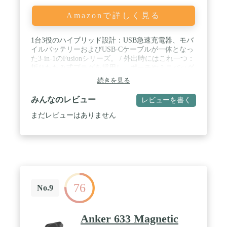
Amazonで詳しく見る
1台3役のハイブリッド設計：USB急速充電器、モバ
イルバッテリーおよびUSB-Cケーブルが一体となっ
た3-in-1のFusionシリーズ。 / 外出時にはこれ一つ：
折りたたみ式プラグを採用し、ポーチやミニバッグ
にも収まる小型デザイン。コンセント一体型且つ
続きを見る
USB-Cケーブル一体型のため、充電器とケーブルを
別途持ち運ぶ必要がありません。 / コンパクトなが
みんなのレビュー
レビューを書く
らパワフル：充電器としては最大30W、モバイルバ
ッテリーとしても最大22.5W出力でiPhone 16シリー
まだレビューはありません
ズにも最大3倍速く急速充電が可能です。また本体
表面にはディスプレイを搭載し、バッテリーの残量
をリアルタイムかつ一目で確認できます。※一般的
な5W出力の充電器でiPhone 16を0%から50%まで充
電した場合との比較（Anker調べ） / 充電忘れのな
いモバイルバッテリー：コンセントに挿すだけで本
体への充電が可能。スマホなどに充電器として使用
76
しつつモバイルバッテリーにも充電されるため、充
No.9
電忘れの心配がありません。※お使いのデバイスへ
の充電が優先され、充電が完了次第バッテリー本体
への充電が開始します / パッケージ内容：Anker
Anker 633 Magnetic
Power Bank (30W, Fusion, Built-In USB-C ケーブル)