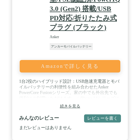
3.0 (Gen2) 搭載/USB
PD対応/折りたたみ式
プラグ (ブラック)
Anker
アンカーモバイルバッテリー
Amazonで詳しく見る
1台2役のハイブリッド設計：USB急速充電器とモバ
イルバッテリーの利便性を組み合わせたAnker
PowerCore Fusionシリーズ。家の中でも外出先でも
便利にご利用いただけます。 / iPhone 14シリーズに
も急速充電：充電器としては最大45W、モバイルバ
続きを見る
ッテリーとしても最大20W出力でiPhone 14シリーズ
へ急速充電。一般的な5W出力の充電器に比べ約3倍
みんなのレビュー
レビューを書く
速く充電できます。 / 2台同時充電：2つのUSB-Cポ
ートを搭載し、合計最大45W出力でiPhoneと
まだレビューはありません
MacBook Airを2台同時に充電できます。 / 超コンパ
クトなのに、パワフル：従来モデルより約20％の小