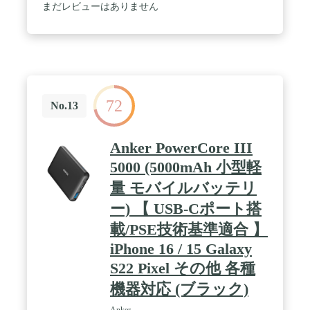
ズ。家の中でも外出先でも便利にご利用いただけま
まだレビューはありません
す。 / iPhone 15にも急速充電：最大20W出力で、
iPhone 15シリーズへ急速充電が可能です。一般的な
5W出力の充電器に比べ、最大3倍速く充電できま
す。(※iPhone 15を0%から30分充電した場合との比
較。Anker調べ) / PowerIQ 3.0 (Gen2)：Anker独自技
術の PowerIQ 3.0 (Gen2) を搭載。USB Power
Deliveryとの互換性をさらに高めながら、Qualcomm
72
Quick Chargeなどの充電規格にも対応し、より幅広
No.13
い機器へのフルスピード充電が可能となりました。
/ パッケージ内容：Anker 511 Power Bank (PowerCore
Fusion 5000)、取扱説明書、カスタマーサポート
Anker PowerCore III
5000 (5000mAh 小型軽
量 モバイルバッテリ
ー) 【 USB-Cポート搭
載/PSE技術基準適合 】
iPhone 16 / 15 Galaxy
S22 Pixel その他 各種
機器対応 (ブラック)
Anker