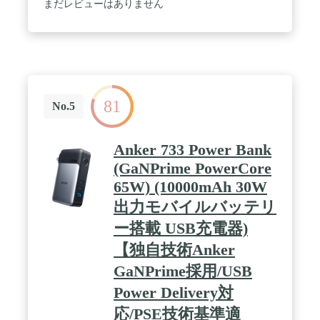
してお使いいただけます。 / 上質なデザイン：汚れ
まだレビューはありません
にくく傷のつきにくいスタイリッシュなメッシュ加
工、洗練されたホワイトのLEDライト等、細部まで
こだわり、使いやすさとデザイン性を両立しまし
た。 / パッケージ内容：Anker PowerCore Essential
20000、USB-C & USB-Cケーブル(※ライトニング
USBケーブルは別売り) 、取扱説明書、カスタマー
サポート
81
No.5
Anker 733 Power Bank
(GaNPrime PowerCore
65W) (10000mAh 30W
出力モバイルバッテリ
ー搭載 USB充電器)
【独自技術Anker
GaNPrime採用/USB
Power Delivery対
応/PSE技術基準適