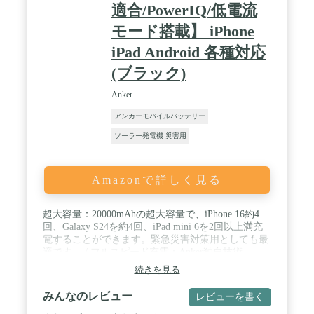
適合/PowerIQ/低電流
モード搭載】 iPhone
iPad Android 各種対応
(ブラック)
Anker
アンカーモバイルバッテリー
ソーラー発電機 災害用
Amazonで詳しく見る
超大容量：20000mAhの超大容量で、iPhone 16約4
回、Galaxy S24を約4回、iPad mini 6を2回以上満充
電することができます。緊急災害対策用としても最
適です。 / フルスピード充電：Anker独自技術
PowerIQとVoltageBoostにより、ほとんどのUSB機器
続きを見る
へ最適なスピードで充電できます (*Qualcomm Quick
Chargeには非対応) 。 / 確かな安全性：Anker独自の
みんなのレビュー
レビューを書く
多重保護システムを搭載しているため、長期間安心