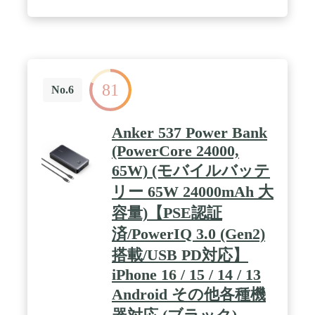
iPad mini (第6世代) を約1回以上充電できます
(※Anker調べ) 。充電器としては最大65W、バッテ
リーとしても30W出力での急速充電が可能です。 / 3
台まで同時充電が可能： 2つのUSB-Cポートと1つの
USB-Aポートを搭載し、スマートフォンやノート
PC、タブレット端末などを3台同時に充電すること
81
ができます。 / Anker最新の独自技術「GaNPrime」
No.6
を採用：Anker独自技術GaN搭載充電器が第3世代へ
進化。 電源ICと回路設計に革新を起こしGaNの持つ
素材の力をさらに引き出したAnkerの独自技術で
Anker 537 Power Bank
す。スイッチング周波数を高めて電子部品を省サイ
(PowerCore 24000,
ズ化。高出力でハイスペックながら、厳しい安全基
準を満たしさらなる小型化に成功しました。 / パッ
65W) (モバイルバッテ
ケージ内容：Anker 733 Power Bank (GaNPrime
リー 65W 24000mAh 大
PowerCore 65W)、取扱説明書、カスタマサポート
容量)【PSE認証
済/PowerIQ 3.0 (Gen2)
搭載/USB PD対応】
iPhone 16 / 15 / 14 / 13
Android その他各種機