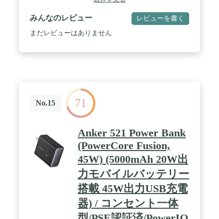
5W出力のモバイルバッテリーに比べ最大3倍速く充
電できます (※iPhone 14を0%から30分充電した場合
みんなのレビュー
レビューを書く
との比較) 。 / 3台まで同時充電が可能：2つのUSB-
Aポートと1つのUSB-Cポートを搭載。スマートフォ
まだレビューはありません
ンやワイヤレスイヤホン、スマートウォッチなどを
3台同時に充電することができます。 / 高い安全
性：過電圧保護や電子回路のショート防止、温度管
理、異物検知機能などのAnker独自の多重保護シス
テムにより、長く安全にお使いいただけます。 / パ
ッケージ内容：Anker 335 Power Bank (PowerCore
20000) 、USB-A & USB-C ケーブル (0.6m) 、取扱説
71
明書、カスタマーサポート
No.15
Anker 521 Power Bank
(PowerCore Fusion,
45W) (5000mAh 20W出
力モバイルバッテリー
搭載 45W出力USB充電
器) / コンセント一体
型/PSE認証済/PowerIQ