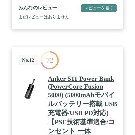
100W出力が可能で、MacBook Proを2台同時に急速
みんなのレビュー
レビューを書く
充電できます。 / MacBook Air約1回分の大容量：
20000mAhの大容量で、MacBook Airへ約1回充電が
まだレビューはありません
可能。iPhone 16にも約4回充電でき、外出時でも充
電切れの心配がありません。 / 最大100Wでの入力に
も対応：モバイルバッテリー本体へ最大100Wで入
力が可能。約75分でバッテリー本体を100%まで充
電できます。 / 充電状況をリアルタイムで確認可
能：出力やバッテリー本体への入力の強さが確認で
きるディスプレイ機能を搭載。バッテリーの残り残
72
量や充電にかかる時間がリアルタイムで確認できま
No.12
す。
Anker 511 Power Bank
(PowerCore Fusion
5000) (5000mAhモバイ
ルバッテリー搭載 USB
充電器/USB PD対応)
【PSE技術基準適合/コ
ンセント 一体