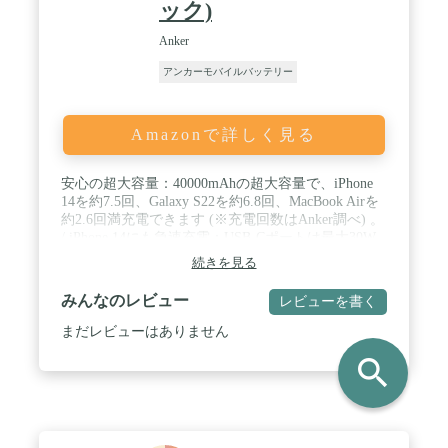
ック)
Anker
アンカーモバイルバッテリー
Amazonで詳しく見る
安心の超大容量：40000mAhの超大容量で、iPhone
14を約7.5回、Galaxy S22を約6.8回、MacBook Airを
約2.6回満充電できます (※充電回数はAnker調べ) 。
/ iPhone 14にも急速充電：USB-Cポートは最大30W
出力で、iPhone 14シリーズにも急速充電が可能で
続きを見る
す。 / 4台まで同時充電が可能：2つのUSB-Aポート
と2つのUSB-Cポートを搭載。スマートフォンやワ
みんなのレビュー
レビューを書く
イヤレスイヤホン、タブレット端末などを4台同時
に充電することができます。 / 幅広い対応機種：
まだレビューはありません
USB PDに対応し、スマートフォンやタブレット端
search
末からMacBook Airまで広い機器へ急速充電が可能
です。 / パッケージ内容：Anker 347 Power Bank
(PowerCore 40000)、USB-A & USB-C ケーブル
(0.6m) 、取扱説明書、カスタマーサポート