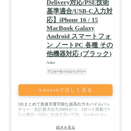
Delivery対応/PSE技術
基準適合/USB-C入力対
応】iPhone 16 / 15
MacBook Galaxy
Android スマートフォ
ン ノートPC 各種 その
他機器対応 (ブラック)
Anker
アンカーモバイルバッテリー
Amazonで詳しく見る
3台まとめて急速充電可能な超高出力モバイルバッ
テリー：合計最大出力200Wかつ、3ポート搭載で3
台の機器へ同時に急速充電が可能。MacBook Pro、
iPhone 16 Pro、ワイヤレスイヤホンにもこれ一つで
急速充電できます。 / MacBook Proを2台同時に急速
続きを見る
充電可能：2つのUSB-Cポートからはそれぞれ最大