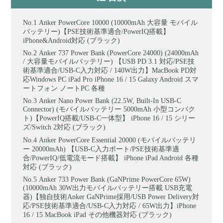
Anker PowerCore 10000 (10000mAh 大容量 モバイル
バッテリー)【PSE技術基準適合/PowerIQ搭載】
iPhone&Android対応 (ブラック)
Anker 737 Power Bank (PowerCore 24000) (24000mAh
/ 大容量モバイルバッテリー) 【USB PD 3.1 対応/PSE技
術基準適合/USB-C入力対応 / 140W出力】MacBook PD対
応Windows PC iPad Pro iPhone 16 / 15 Galaxy Android スマ
ートフォン ノートPC 各種
Anker Nano Power Bank (22.5W, Built-In USB-C
Connector) (モバイルバッテリー 5000mAh 小型コンパク
ト)【PowerIQ搭載/USB-C一体型】 iPhone 16 / 15 シリー
ズ/Switch 2対応 (ブラック)
Anker PowerCore Essential 20000 (モバイルバッテリ
ー 20000mAh) 【USB-C入力ポート/PSE技術基準適
合/PowerIQ/低電流モード搭載】 iPhone iPad Android 各種
対応 (ブラック)
Anker 733 Power Bank (GaNPrime PowerCore 65W)
(10000mAh 30W出力モバイルバッテリー搭載 USB充電
器)【独自技術Anker GaNPrime採用/USB Power Delivery対
応/PSE技術基準適合/USB-C入力対応 / 65W出力】iPhone
16 / 15 MacBook iPad その他機器対応 (ブラック)