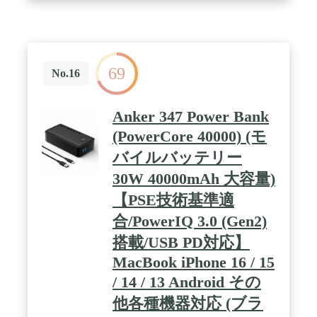
型化を実現。充電器として使用時は最大出力45W
で、MacBook Airにも充電可能。小型かつ、パワフ
ルな出力を実現しました。 / 充電忘れのないモバイ
ルバッテリー：コンセントに挿すだけで本体への充
電が可能。スマホなどに充電器として使用しつつモ
69
バイルバッテリーにも充電されるため、充電忘れの
No.16
心配がありません。
Anker 347 Power Bank
(PowerCore 40000) (モ
バイルバッテリー
30W 40000mAh 大容量)
【PSE技術基準適
合/PowerIQ 3.0 (Gen2)
搭載/USB PD対応】
MacBook iPhone 16 / 15
/ 14 / 13 Android その
他各種機器対応 (ブラ