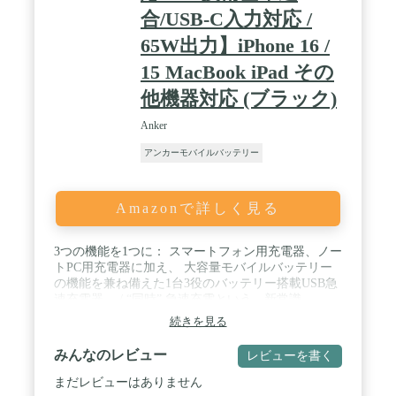
合/USB-C入力対応 /
65W出力】iPhone 16 /
15 MacBook iPad その
他機器対応 (ブラック)
Anker
アンカーモバイルバッテリー
Amazonで詳しく見る
3つの機能を1つに： スマートフォン用充電器、ノー
トPC用充電器に加え、 大容量モバイルバッテリー
の機能を兼ね備えた1台3役のバッテリー搭載USB急
速充電器。 / “同時” 急速充電という、新常識。
Anker GaNPrimeシリーズ：Anker独自技術
続きを見る
「GaNPrime」を採用し、GaN搭載充電器が前シリー
ズから進化 超高出力 & 小型化に成功しながら複数
みんなのレビュー
レビューを書く
ポートへの充電の最適配分と更なる安全性も実現し
ました。 / 大容量かつバッテリーとしてもパワフ
まだレビューはありません
ル： 10000mAhの大容量で、 iPhone 16を約2回、