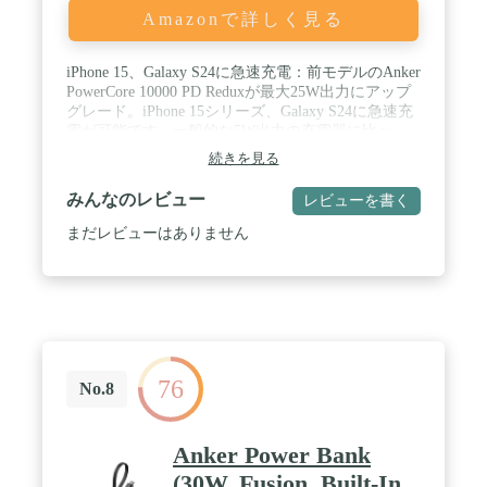
Amazonで詳しく見る
iPhone 15、Galaxy S24に急速充電：前モデルのAnker
PowerCore 10000 PD Reduxが最大25W出力にアップ
グレード。iPhone 15シリーズ、Galaxy S24に急速充
電が可能です。一般的な5W出力の充電器に比べ、
最大3倍速く充電できます。(※iPhone 15を0%から30
続きを見る
分充電した場合との比較) / コンパクトで大容量：
Anker PowerCore 10000 PD Redux 25Wは、iPhone 15
みんなのレビュー
レビューを書く
を2回以上、Galaxy S24を約2回の充電が可能です。 /
Programmable Power Supply（PPS）対応：USB
まだレビューはありません
Power DeliveryのオプションであるPPS規格に対応し
ています。出力電圧と電流を20mV・50mA刻みで最
適化し、Galaxy S22などPPS対応のUSB機器に対し
て発熱を抑えながらフルスピード充電が可能です。
/ 本製品へもフルスピード充電：USB PD対応の急速
充電器とUSB-C &USB-C ケーブルのご利用で約2.8
時間で本製品を満充電できます。 / パッケージ内
76
容：Anker PowerCore 10000 PD Redux 25W、USB-C
No.8
& USB-C ケーブル (Micro USB ケーブルとLightning
ケーブルは別売り)、ストラップ、取扱説明書、カ
スタマーサポート
Anker Power Bank
(30W, Fusion, Built-In