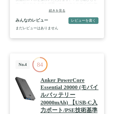
すい折りたたみ式を採用：コンパクトなサイズに加
え、一体型のUSB-C端子部分は折りたたんで収納が
続きを見る
可能。他の荷物を傷つけないため、持ち運びにも便
利です。 / コンパクトかつパワフル：コンパクト設
みんなのレビュー
レビューを書く
計ながらスマホ約1回分の5000mAhの容量と最大
22.5Wの出力を実現。コンパクトさとパワフルさを
まだレビューはありません
兼ね備えています。 / 最大22.5Wでの急速充電：最
大22.5W出力で、スマートフォンを含めた様々な機
器に急速充電。2ポート利用時も合計最大18Wで、
スマートフォンとイヤホンへの2台同時充電も可能
です。 / 選べる充電方法：バッテリー本体には、内
蔵のUSB-C端子を直接充電器に繋ぐ方法と本体側面
にケーブルを接続して充電する方法の2種類から選
84
んで充電することが可能です。
No.4
Anker PowerCore
Essential 20000 (モバイ
ルバッテリー
20000mAh) 【USB-C入
力ポート/PSE技術基準