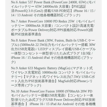
Anker 537 Power Bank (PowerCore 24000, 65W) (モバ
イルバッテリー 65W 24000mAh 大容量)【PSE認証
済/PowerIQ 3.0 (Gen2) 搭載/USB PD対応】iPhone 16 / 15 /
14 / 13 Android その他各種機器対応 (ブラック)
Anker PowerCore 10000 PD Redux 25W（モバイルバ
ッテリー 10000mAh 大容量）/コンパクト設計/高速充電/
ポータブル/Power Delivery対応/PPS規格対応/PowerIQ搭
載/PSE技術基準適合
Anker Power Bank (30W, Fusion, Built-In USB-C ケー
ブル) (5000mAh 22.5W出力モバイルバッテリー搭載 30W
出力USB充電器) / LEDディスプレイ搭載/USB-Cケーブル
一体型/コンセント一体型/折りたたみ式プラグ 1台3役 /
iPhone 16 / 15 Android iPad その他各種機器対応 (ブラッ
ク)
Anker 633 Magnetic Battery (MagGo) (マグネット式
ワイヤレス充電対応 10000mAh コンパクト モバイルバッ
テリー)【マグネット式/ワイヤレス出力(7.5W)/ USB-Cポ
ート入出力/PSE技術基準適合】MagSafe対応iPhoneシリ
ーズ専用 (ブラック)
Anker PowerCore Fusion 10000 (9700mAh 20W PD
モバイルバッテリー搭載USB充電器) 【コンセント一体
型/折りたたみ式プラグ/USB Power Delivery対応/PSE技術
基準適合 】 iPhone 16 / 15 iPad Air Android その他 各種機