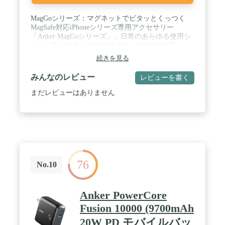
MagGoシリーズ：マグネットでピタッとくっつく
MagSafe対応iPhoneシリーズ専用アクセサリー
「Anker MagGoシリーズ」。日常のあらゆる使用シ
ーンに応じて使い分けができる、MagSafe対応
iPhoneに最適な製品シリーズです。 / 家でも外出先
続きを見る
でも：家の中ではスタンドを利用してマグネット式
ワイヤレス充電器として、外出先ではスタンドを折
みんなのレビュー
レビューを書く
りたたみマグネット式ワイヤレス充電対応のモバイ
ルバッテリーとして2通りでの利用が可能。ご自宅
まだレビューはありません
でも外出先でもマグネット式ワイヤレス充電を利用
可能。 / コンパクトながらパワフル：マグネット式
ワイヤレス充電に対応した10000mAhの大容量モバ
イルバッテリー。従来モデルと比較して、わずか
5mmほどの違いで容量が2倍になりました。コンパ
クトな設計ながらお使いのiPhone 16 / 15 / 14 / 13シ
リーズへ約2回充電が可能です。 / 強力マグネット
76
でズレずにピタッとくっつく：MagGoシリーズのマ
No.10
グネット式ワイヤレス充電対応モバイルバッテリ
ー。強力マグネットによるマグネット式ワイヤレス
充電機能を搭載し、外出時にもお使いのMagSafe対
Anker PowerCore
応iPhoneシリーズをズレることなく安定して充電で
Fusion 10000 (9700mAh
きます。 / パッケージ内容：Anker 633 Magnetic
Battery (MagGo)、USB-C & USB-C ケーブル (0.6m)
20W PD モバイルバッ