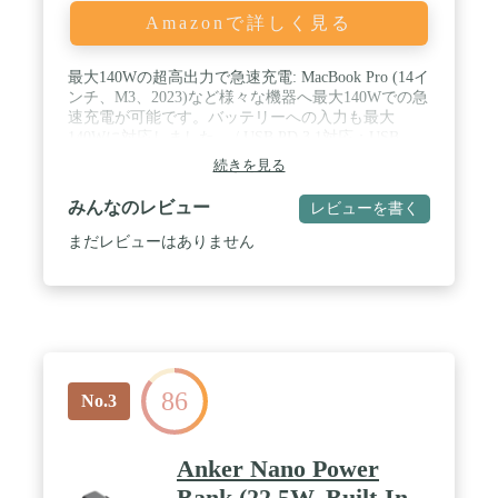
Amazonで詳しく見る
最大140Wの超高出力で急速充電: MacBook Pro (14イ
ンチ、M3、2023)など様々な機器へ最大140Wでの急
速充電が可能です。バッテリーへの入力も最大
140Wに対応しました。 / USB PD 3.1対応：USB
Power Delivery 3.1対応により、最大140Wでの超高
続きを見る
出力を実現。さらに幅広い機器への急速充電に対応
しました。 / スリム設計：高さわずか約16cm、幅は
みんなのレビュー
レビューを書く
約5cmとメガネケースほどのスリムなサイズを実
現。重さも500mlペットボトルと同等で、持ち運び
まだレビューはありません
にも便利です。 / 安心の大容量：24000mAhの超大
容量バッテリー: MacBook Proを約1回、iPhone 16な
ら4回以上充電可能。外出時でも充電切れの心配が
ありません。 / スマートディスプレイ機能搭載：製
品本体にスマートディスプレイ機能を搭載し、バッ
テリーの残量や、リアルタイムでの出力を確認でき
ます。
86
No.3
Anker Nano Power
Bank (22.5W, Built-In