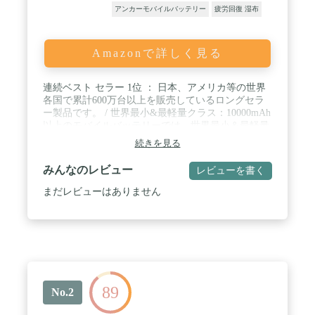
アンカーモバイルバッテリー
疲労回復 湿布
Amazonで詳しく見る
連続ベスト セラー 1位 ： 日本、アメリカ等の世界
各国で累計600万台以上を販売しているロングセラ
ー製品です。 / 世界最小&最軽量クラス：10000mAh
以上のモバイルバッテリーでは、世界最小＆最軽量
(※2019年5月時点) 。大きさはクレジットカードサ
続きを見る
イズほどで約180g。いつでもどこでも気軽に持ち運
べます。 / 大容量の安心感：iPhone 15に約2回、iPad
みんなのレビュー
レビューを書く
mini 6に約1回、その他ほとんどのスマートフォンに
複数回の充電が可能です。 / より早い充電技術：
まだレビューはありません
Anker独自技術PowerIQとVoltageBoostにより、お使
いのすべての機器に対し、最大2.4Aでフルスピード
充電が可能です。 / パッケージ内容：Anker
PowerCore 10000、Micro USBケーブル、取扱説明
書、カスタマーサポート
89
No.2