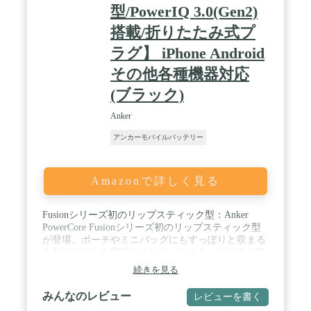
型/PowerIQ 3.0(Gen2)
搭載/折りたたみ式プ
ラグ】 iPhone Android
その他各種機器対応
(ブラック)
Anker
アンカーモバイルバッテリー
Amazonで詳しく見る
Fusionシリーズ初のリップスティック型：Anker
PowerCore Fusionシリーズ初のリップスティック型
が登場。ポーチやミニバッグにもすっぽりと収まる
小型デザインを実現しました。ストラップ付きで取
り出しやすく、折りたたみ式プラグを採用している
続きを見る
ため持ち運びにも最適です。 / 1台で2役のハイブリ
ッド設計：USB急速充電器とモバイルバッテリーの
みんなのレビュー
レビューを書く
利便性を組み合わせたAnker PowerCore Fusionシリー