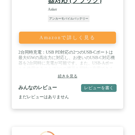
器対応 (ブラック)
Anker
アンカーモバイルバッテリー
Amazonで詳しく見る
2台同時充電：USB PD対応の2つのUSB-Cポートは
最大65Wの高出力に対応し、お使いのUSB-C対応機
器を2台同時に充電が可能です。また、USB-Aポー
トを使用することで3つの機器を同時に充電できま
す。※2ポート使用時はUSB-C1で45W、USB-C2で
続きを見る
20Wでの充電が可能です。 / 本体へ急速充電可能：
30Wでの急速充電が可能で、3.5時間で本体を満充電
みんなのレビュー
レビューを書く
にすることが可能です。 / 幅広い対応機種：USB
PDに対応し、スマートフォンやタブレット端末等の
まだレビューはありません
幅広い機器に急速充電が可能です。 / 超大容量かつ
パワフル：24000mAhの超大容量でiPhone 16を約4
回、 MacBook Pro 13インチを1回以上充電できま
す。 / パッケージ内容：Anker 537 Power Bank
(PowerCore 24000, 65W)、USB-C & USB-C ケーブル
(0.6m) 、取扱説明書、カスタマーサポート