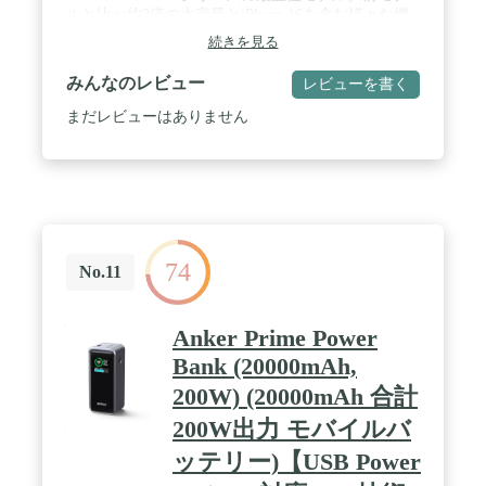
ルと⽐べ約2倍の⼤容量とiPhone 16を含む様々な機
器へのフルスピード充電が可能な⾼出⼒を両⽴し、
続きを見る
家の中でも外出先でも便利にご利用いただけます。
※モバイルバッテリー本体には5000mAhで印字され
みんなのレビュー
レビューを書く
ていますが、本製品のセル容量は10000mAh (2 x
5000mAh) です。 / iPhone 16にも急速充電：最大
まだレビューはありません
20W出力で、iPhone 16シリーズを最速で充電可能で
す。一般的な5W出力の充電器に比べ、最大3倍速く
充電できます。(※iPhone 16を0%から30分充電した
場合との比較) / 安心の大容量：モバイルバッテリー
&充電器一体型モデルでは最大クラスの約10000mAh
の大容量で、iPhone 16に約2回、iPad mini 6に約1.3
回、その他ほとんどのスマートフォンに複数回、満
74
充電することができます (※充電回数はAnker調べで
No.11
す) 。 / 本体の充電も簡単：本体の充電にケーブル
は不要です。コンセントにさすだけで約4時間で満
充電できます。(※充電時間はAnker調べです) / パッ
Anker Prime Power
ケージ内容：Anker PowerCore Fusion 10000、USB-A
Bank (20000mAh,
& USB-C ケーブル、取扱説明書、カスタマーサポー
ト
200W) (20000mAh 合計
200W出力 モバイルバ
ッテリー)【USB Power