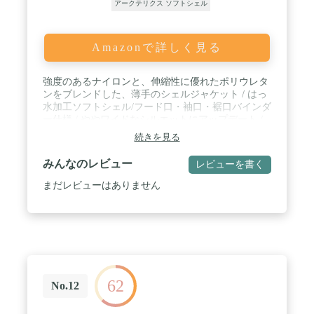
アークテリクス ソフトシェル
Amazonで詳しく見る
強度のあるナイロンと、伸縮性に優れたポリウレタ
ンをブレンドした、薄手のシェルジャケット / はっ
水加工ソフトシェル/フード口・袖口・裾口バインダ
ー仕様 / ややワイドなシルエットにアップデート /
フィット性の高いフードは、顔周りの視界を妨げに
続きを見る
くい構造 / 登山のみならず、クライミングやキャン
プなど、アウトドアのさまざまなシーンで活躍する
みんなのレビュー
レビューを書く
1着
まだレビューはありません
62
No.12