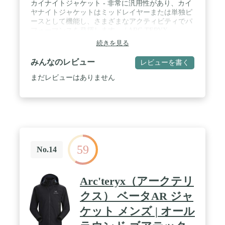
カイナイトジャケット - 非常に汎用性があり、カイ
ヤナイトジャケットはミッドレイヤーまたは単独ピ
ースとして機能し、さまざまなアクティビティでパ
フォーマンスを発揮します。 / ARC-TERYX-
ESSENTIALS - 多様なアクティビティや条件に対応
続きを見る
する万能高性能デザイン。 / POLARTEC – 合成フリ
ース生地、ストレッチ、暖かさ、通気性に優れてい
みんなのレビュー
レビューを書く
ます。 耐久性を提供。
まだレビューはありません
59
No.14
Arc'teryx（アークテリ
クス） ベータAR ジャ
ケット メンズ | オール