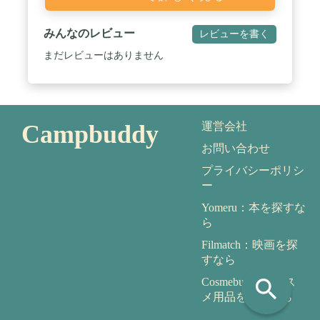
みんなのレビュー
レビューを書く
まだレビューはありません
Campbuddy
運営会社
お問い合わせ
プライバシーポリシ
ー
Yomeru：本を探すな
ら
Filmatch：映画を探
すなら
search
Cosmebuddy：コス
メ用品を探すなら