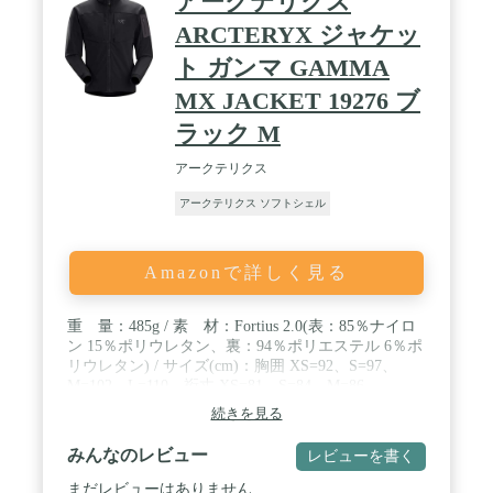
アークテリクス
ARCTERYX ジャケッ
ト ガンマ GAMMA
MX JACKET 19276 ブ
ラック M
アークテリクス
アークテリクス ソフトシェル
Amazonで詳しく見る
重 量：485g / 素 材：Fortius 2.0(表：85％ナイロ
ン 15％ポリウレタン、裏：94％ポリエステル 6％ポ
リウレタン) / サイズ(cm)：胸囲 XS=92、S=97、
M=102、L=110 裄丈 XS=81、S=84、M=86、
L=89 ウェスト XS=74、S=79、M=84、L=92 ※サ
続きを見る
イズ数値は衣服の寸法ではなく、基準とする身体の
サイズです。 / フィット：レギュラーフィット /
みんなのレビュー
レビューを書く
着 丈：70.5cm
まだレビューはありません