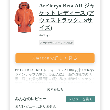
Arc'teryx Beta AR ジャ
ケット レディース (ア
ウェストラック、Sサ
イズ)
Arc'teryx
アークテリクス ソフトシェル
Amazonで詳しく見る
BETA AR JACKET レディース - 2000年以来Arc'teryx
ラインナップの主力。Beta ARは、山の環境での活
動に適した最も汎用性の高い防水/通気性ジャケット
です。 / ARC'ESSENTIALS - さまざまなアクティビ
ティや条件に対応する汎用性の高い高性能デザイ
続きを見る
ン。 / BETA - 多目的: さまざまなアクティビティや
条件に対応する高性能。 / GORE-TEX – 防水、防
みんなのレビュー
レビューを書く
風、通気性のあるテキスタイルで、環境保護シェル
ターを完全に保護します。 / オールラウンド – 高性
まだレビューはありません
能の天候保護と素材を使用しており、様々なアクテ