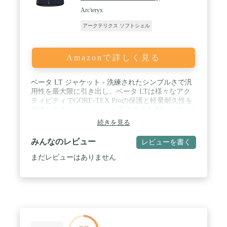
Arc'teryx
アークテリクス ソフトシェル
Amazonで詳しく見る
ベータ LT ジャケット - 洗練されたシンプルさで汎
用性を最大限に引き出し、ベータ LTは様々なアク
ティビティでGORE-TEX Proの保護と軽量耐久性を
提供します。 ヘルメットと互換性のあるStormHood
は、サイトラインを妨げることなくフルカバーを提
続きを見る
供し、グローブフレンドリーなカスタムコヒーシブ
コードロックで調整できます。 女性特有のトリムフ
みんなのレビュー
レビューを書く
ィットがGORE-TEXを体に近づけ、通気性を最大限
に高めます。 後ろの長さは長く、カバー範囲を広
まだレビューはありません
げ、ハーネスの下に快適にフィットします。 / ベー
タ - さまざまなアクティビティや条件に対応する汎
用性の高い高性能。 / 軽量 - 丈夫で高性能。ミニマ
リストなデザインで軽量化を実現。 / ゴアテックス
- 防水、防風、通気性のあるテキスタイルで、環境
保護シェルターを完全に保護します。 /
ARC'TERYXの必需品 - さまざまなアクティビティ