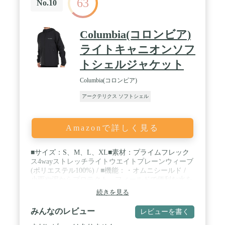
63
や条件に対応する汎用性の高い高性能デザイン。 丈
No.10
夫で軽量。
Columbia(コロンビア)
ライトキャニオンソフ
トシェルジャケット
Columbia(コロンビア)
アークテリクス ソフトシェル
Amazonで詳しく見る
■サイズ：S、M、L、XL■素材：プライムフレック
ス4wayストレッチライトウエイトプレーンウィーブ
(ポリエステル100%) / ■機能：・オムニシールド /
小雨や泥からプロテクト。フィールドで便利な水を
はじき、汚れをガードする機能。・パッカブル / ポ
続きを見る
ケット内にウェア本体を小さく畳んで収納可能。シ
ューズの場合は専用の収納ケースが付属・4ウェイ
みんなのレビュー
レビューを書く
コンフォートストレッチ / 縦方向、横方向への伸縮
性があるモデル・プライムフレックス4wayストレッ