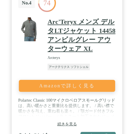
74
No.4
Arc'Teryx メンズ デル
タLTジャケット 14458
アンビルグレー アウ
ターウェア XL
Arcteryx
アークテリクス ソフトシェル
Amazonで詳しく見る
Polartec Classic 100マイクロベロアスモールグリッド
は、高い暖かさと重量比を提供します。 / 高い襟で
暖かさを与え、重ね着も楽々。 / 顎ガード付きフル
フロントジッパー。 / ラミネート加工されたジッパ
ー付きスリーブポケット、2つのジッパー付きハン
続きを見る
ドポケット。 / 脇の下にマチ付き、ドロップバック
裾。