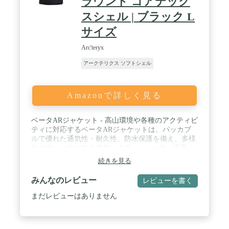
ラウンド ゴアテック
スシェル | ブラック L
サイズ
Arc'teryx
アークテリクス ソフトシェル
Amazonで詳しく見る
ベータARジャケット - 高山環境や各種のアクティビ
ティに対応するベータARジャケットは、パッカブ
ルで優れた通気性・耐久性、防水保護を備え、多様
なパフォーマンスを提供します。 / ベータ - 汎用
性：さまざまなアクティビティや条件に対応する高
続きを見る
性能。 / オールラウンド - 高性能の耐候保護と素材
を使用して、さまざまなアクティビティに対する汎
みんなのレビュー
レビューを書く
用性を強化しています。 / アークテリクス エッセン
シャル - さまざまなアクティビティや条件に対応す
まだレビューはありません
る汎用性の高い高性能デザイン。 / ゴアテックス -
防水・防風・通気性のあるテキスタイルで、完全保
護の環境シェルターを提供します。