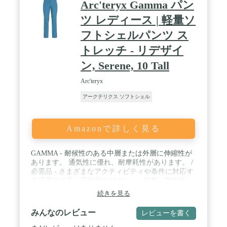
Arc'teryx Gamma パン
ツ レディース | 軽量ソ
フトシェルパンツ ス
トレッチ - リデザイ
ン, Serene, 10 Tall
Arc'teryx
アークテリクス ソフトシェル
Amazonで詳しく見る
GAMMA - 耐候性のある中層または外層に伸縮性が
あります。 通気性に優れ、耐摩耗性があります。 /
必需品 - さまざまなアクティビティや条件に対応す
る汎用性の高い高性能デザイン。 / 軽量 - 高性能、
ミニマリストなデザインで、重量に耐えます。 / ソ
続きを見る
フトシェル - 優れた耐摩耗性を備えた通気性の4方
向ストレッチ織布。
みんなのレビュー
レビューを書く