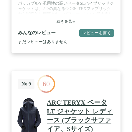
パッカブルで汎用性の高いベータSLハイブリッドジ
ャケットは、2つの異なるGORE-TEXファブリック
から戦略的に構築され、パフォーマンスを最大限に
し、重量を最小限に抑えます。 / ARC'ESSENTIALS
続きを見る
- さまざまなアクティビティや条件に対応する汎用
性の高い高性能デザイン。 / ベータ - 多用途:さまざ
みんなのレビュー
レビューを書く
まなアクティビティや条件に対応する高性能。 / ゴ
アテックス - 防水、防風、通気性のあるテキスタイ
まだレビューはありません
ルで、環境保護シェルターを完全に保護します。 /
超軽量 - 超軽量の素材とデザイン、耐久性よりも軽
量でパッカビリティを強調。
60
No.9
ARC'TERYX ベータ
LT ジャケット レディ
ース (ブラックサファ
イア、Sサイズ)