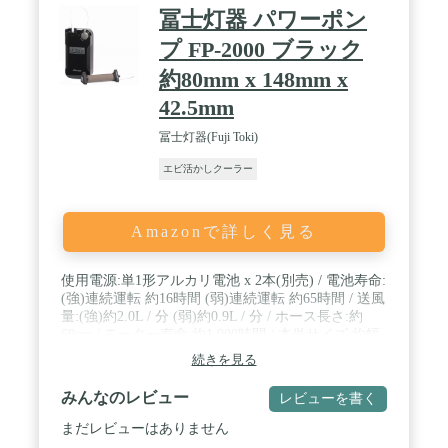
に持ち運べます。 / あらゆる旅行に最適 – 7.5クォー
冨士灯器 パワーポン
ト、13クォート、19クォート、30クォートからお選
びいただけるこの断熱ミノーバケットは、あらゆる
プ FP-2000 ブラック
釣りスタイルに適しています。 氷釣り、磯釣り、深
約80mm x 148mm x
海釣りなど、ミノーやエビなどの究極のライブベイ
トクーラーです。
42.5mm
冨士灯器(Fuji Toki)
エビ活かしクーラー
Amazonで詳しく見る
使用電源:単1形アルカリ電池 x 2本(別売) / 電池寿命:
(強)連続運転 約16時間 (弱)連続運転 約65時間 / 送風
量:(強)約2.0L / 分 (弱)約0.9L / 分 / ホース長さ:約
60cm / モーター寿命:約1.000時間 / 本単サイズ:約幅
80 x 高さ148 x 奥行 42.5mm / 本体質量:約300g(電池
続きを見る
別)
みんなのレビュー
レビューを書く
まだレビューはありません