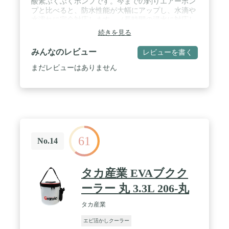
酸素ぶくぶくポンプです。今までの釣りエアーポン
プと比べると、防水性能が大幅にアップし、水滴や
水濡れに完全対応します。（長時間の浸水に対応し
ません、ご了承ください）USB充電式防水釣りエア
続きを見る
ポンプは小型、軽量、持ち運びに便利です。釣り前
に充電したり、釣り場にモバイルバッテリーを挿入
みんなのレビュー
レビューを書く
してすぐに使用したりできます。また、DC電源だ
けでなくAC電源も使用できるため、室内金魚タン
まだレビューはありません
クや観賞魚タンクのエアレーション装置としても使
用できます。 / USB充電式防水釣りエアーポンプに
は、「連続稼働モード」と「間欠稼働モード」の2
つのモードがあります。完全に充電されると、「連
続稼働モード」は10時間以上、「間欠稼働モード」
15時間以上稼働できます。また、送風量の強弱が2
段階調整可能。強段階で風量は毎分約0.5Lです。
61
（電池稼働時間テストが室温20℃の室内で行いま
No.14
す。リチウム電池の特性で寒いところで電池の消耗
しやすくなり、記入時間より短いことをご了承くだ
さい。） / QISHUO防水釣りエアーポンプは環境に
タカ産業 EVAブクク
やさいしいUSB充電式で、携帯バッテリー、車の電
源、AC電源...電源が電源がある限り使用できます。
ーラー 丸 3.3L 206-丸
防水釣りエアーポンプの正面にはバッテリーインジ
ケーターが付いているので、電池残量が一目でわか
タカ産業
ります。 / 防水釣りエアーポンプ・酸素ぶくぶくポ
エビ活かしクーラー
ンプ対応釣法：川釣りをはじめ、鮎釣り、釣堀のま