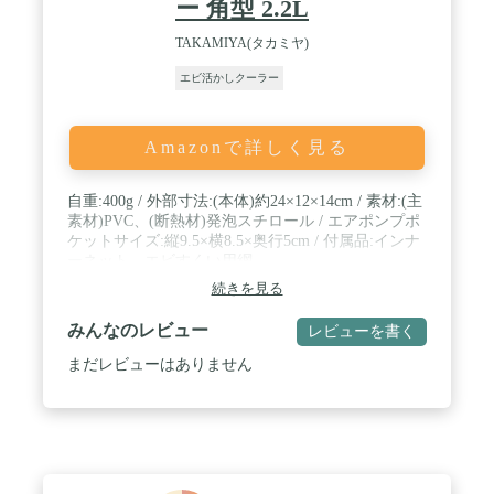
ー 角型 2.2L
TAKAMIYA(タカミヤ)
エビ活かしクーラー
Amazonで詳しく見る
自重:400g / 外部寸法:(本体)約24×12×14cm / 素材:(主
素材)PVC、(断熱材)発泡スチロール / エアポンプポ
ケットサイズ:縦9.5×横8.5×奥行5cm / 付属品:インナ
ーネット、エビすくい用網
続きを見る
みんなのレビュー
レビューを書く
まだレビューはありません