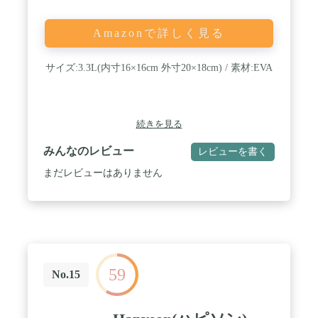
せ釣り、ハゼ釣り、バス釣り、泳がせ釣り、ヤエン
釣り、ウキ釣り、船釣りなどの海釣りまで、あらゆ
る釣りに対応します。対象魚：アジ、鮎、ハゼ、タ
Amazonで詳しく見る
ナゴ、金魚、熱帯魚、イカ、生き餌のエビなど。 /
パッケージ内容：防水釣りエアーポンプ本体ｘ１、
逆流防止弁ｘ2、チューブｘ2、ストーンｘ１。注
サイズ:3.3L(内寸16×16cm 外寸20×18cm) / 素材:EVA
意：1.逆流防止弁を使わない場合は、釣りエアーポ
ンプを水面以下に置かないでください。2.当商品
QISHUOUSB充電式防水釣りエアーポンプは超静音
ではありません。音が非常に静かなエアーポンプを
続きを見る
期待される方はご遠慮ください。
みんなのレビュー
レビューを書く
まだレビューはありません
59
No.15