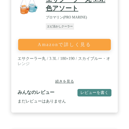
り、海釣りなど活き餌を活かしておく時や海や川で
の生物採集の時、釣ったアジ、小サバ、鮎、イカな
色アソート
ど釣り魚を生きたまま持ち帰り時、様々な場面で活
躍できます。 / 商品注文する前にご確認いただいこ
プロマリン(PRO MARINE)
と： 当商品は静音ではありません。音に気になる方
エビ活かしクーラー
は、ご遠慮ください！また、観賞魚水槽など室内で
の使用はお控えてください！使用上の注意：釣り用
ポンプが防滴仕様なので、エアー本体を水にに落と
さないように使用してください。
Amazonで詳しく見る
エサクーラー丸 / 3.3L / 180×190 / スカイブルー・オ
レンジ
続きを見る
みんなのレビュー
レビューを書く
まだレビューはありません