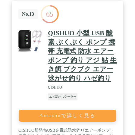
65
No.13
QISHUO 小型 USB 酸
素 ぶくぶく ポンプ 携
帯 充電式 防水 エアー
ポンプ 釣り アジ 鮎 生
き餌 ブクブク エアー
泳がせ釣り ハゼ釣り
QISHUO
エビ活かしクーラー
Amazonで詳しく見る
QISHUO新発売USB充電式防水釣りエアーポンプ・