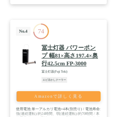
74
No.4
冨士灯器 パワーポン
プ 幅81×高さ197.4×奥
行42.5cm FP-3000
冨士灯器(Fuji Toki)
エビ活かしクーラー
Amazonで詳しく見る
使用電池:単一アルカリ電池×4本(別売り) / 電池寿命:
強(連続運転)/約24時間、弱(連続運転)/約70時間 / 本