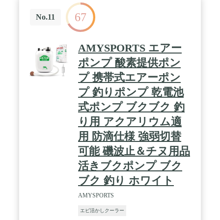
67
No.11
AMYSPORTS エアー
ポンプ 酸素提供ポン
プ 携帯式エアーポン
プ 釣りポンプ 乾電池
式ポンプ ブクブク 釣
り用 アクアリウム適
用 防滴仕様 強弱切替
可能 磯波止＆チヌ用品
活きブクポンプ ブク
ブク 釣り ホワイト
AMYSPORTS
エビ活かしクーラー