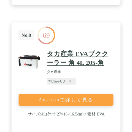
メーカー保証3年 (購入証明書必須･詳細メーカーHP
参照) / 品番:【YH-760】……充電式モデル･動作LED
マーカー&セラミックストーン付
69
No.8
タカ産業 EVAブクク
ーラー 角 4L 205-角
タカ産業
エビ活かしクーラー
Amazonで詳しく見る
サイズ:4L(外寸 27×16×16.5cm) / 素材:EVA