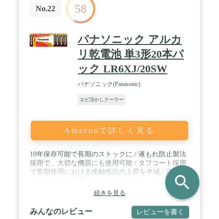
58
No.22
パナソニック アルカ
リ乾電池 単3形20本パ
ック LR6XJ/20SW
パナソニック(Panasonic)
エビ活かしクーラー
Amazonで詳しく見る
10年保存可能で長期のストックに / 液もれ防止製法
採用で、大切な機器にも使用可能 / タフコート採用
で長期使用における接触抵抗の上昇を半減 / 逆接防
search
止デザインを採用 / サイズ:50.5×φ14.5mm / 電圧:
1.5V / 対応機種:iPodなどの携帯音楽プレーヤー、ス
続きを見る
マートフォン、ゲーム機、パソコンなど
みんなのレビュー
レビューを書く