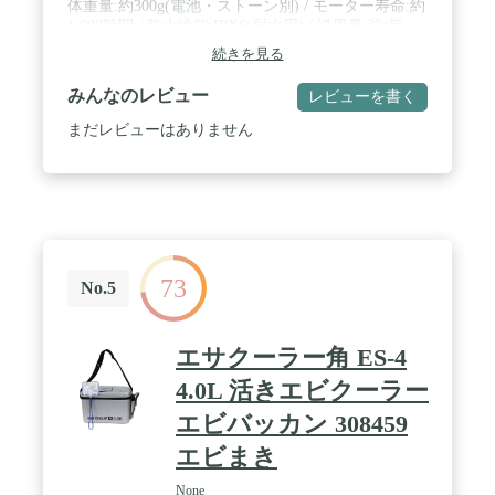
体重量:約300g(電池・ストーン別) / モーター寿命:約
1,000時間 / 防水性能:IPX6(耐水用) / 送風量:強(毎
分)/約3.0リットル、弱(毎分)/約1.5リットル / ホース
続きを見る
の長さ:約60cm / 特徴:スイッチロック機能、電池2本
動作可能(弱運転限定)、釣り金具付属 / 特徴:スイッ
みんなのレビュー
レビューを書く
チロック機能、電池2本動作可能(弱運転限定)、釣り
金具付属
まだレビューはありません
73
No.5
エサクーラー角 ES-4
4.0L 活きエビクーラー
エビバッカン 308459
エビまき
None