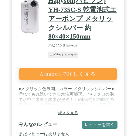
Hapyson(ハピソン)
YH-735C-S 乾電池式エ
アーポンプ メタリッ
クシルバー 約
80×40×150mm
ハピソン(Hapyson)
エビ活かしクーラー
Amazonで詳しく見る
●メタリック色展開。カラー:メタリックシルバー●
汚れても丸洗いできる水洗可能形。 / ●ミクロの泡
で水中に素早く酸素が浸透！ / ●連続使用75時間の
長寿命！ / ●使用音が小さな静穏設計。 / ●多孔質セ
ラミックストーンが細かい泡を作る。
続きを見る
みんなのレビュー
レビューを書く
まだレビューはありません