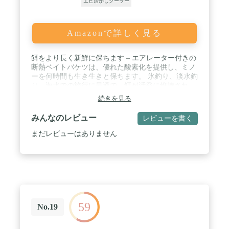
エビ活かしクーラー
Amazonで詳しく見る
餌をより長く新鮮に保ちます – エアレーター付きの
断熱ベイトバケツは、優れた酸素化を提供し、ミノ
ーを何時間も生き生きと保ちます。 氷釣り、淡水釣
り、海水での旅行に最適で、餌が活発に維持され、
最高のキャッチを実現します。 / 100%漏れ防止デザ
続きを見る
イン – こぼれるのを防ぎます。 密閉ライブベイト
バケツは、ボート、トラック、カヤックの漏れを防
みんなのレビュー
レビューを書く
ぎます。 安全なエチレン酢酸ビニルガスケットで設
計されており、内部の水と車を清潔に保ちます。 /
まだレビューはありません
釣り人にとって丈夫な作り – ハードシェルのボデ
ィ、ステンレススチールのラッチ、頑丈なヒンジで
構成されたこのエアレーター付きの丈夫なミノーバ
ケットは、過酷な条件にも耐え、長年信頼できる釣
り仲間です。 / 素早く簡単な餌へのアクセス – 取り
外し可能なイージープルネットにより、餌を素早く
つかむことができるため、釣りに時間を費やす時間
59
が増え、探す時間を減らすことができます。 さら
No.19
に、ショルダーストラップにより、このエアレータ
ー付き釣り餌バケツは、冒険がどこへ行っても簡単