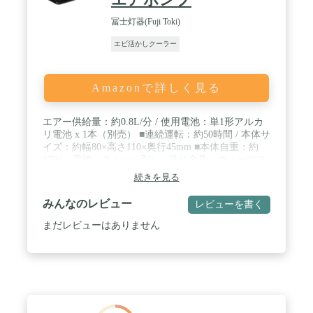
冨士灯器(Fuji Toki)
エビ活かしクーラー
Amazonで詳しく見る
エアー供給量：約0.8L/分 / 使用電池：単1形アルカ
リ電池 x 1本（別売） ■連続運転：約50時間 / 本体サ
イズ：約幅80×高さ110×奥行45mm ■本体自重：約
170g（電池、ストーン別） / 吊り金具、クォーツス
トーン標準装備 ■PISTON VALUE PUMP 採用 / 防水
続きを見る
性能：日常生活防水（IPX4相当）
みんなのレビュー
レビューを書く
まだレビューはありません