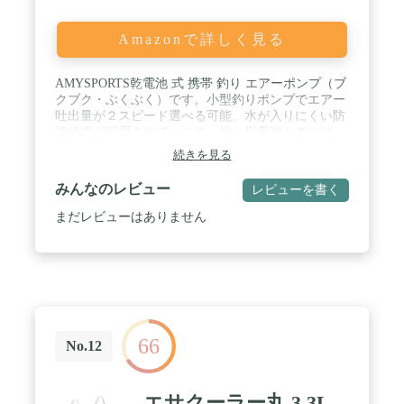
Amazonで詳しく見る
AMYSPORTS乾電池 式 携帯 釣り エアーポンプ（ブ
クブク・ぶくぶく）です。小型釣りポンプでエアー
吐出量が２スピード選べる可能、水が入りにくい防
滴構造が採用されています。単一形電池１本だけ
で、しっかり長時間稼働してくれます。釣り生き餌
続きを見る
を活かしておく時や釣った魚を生きたまま持ち帰る
時など、この小型ぶくぶくエアーを是非利用して頂
みんなのレビュー
レビューを書く
きたいです。 / 釣りエアーポンプの酸素吐出量が２
段階選べる可能、強：1Ｌ/min、弱：0.5Ｌ/min。単
まだレビューはありません
一形の電池１本だけで長時間稼働し続けます。新品
のアルカリ乾電池を使う場合は、ぶくぶくの稼働時
間は（強）24時間、（弱）約60時間。電池ケースの
カバーがネジ止め式を採用、しっかり閉められる上
に耐久性も優れています。 / 釣り用エアポンプサイ
ズ：12*8*4cm、本体重量：約190ｇ。電池入れた後
の装重量は約340ｇ、軽量で持ち運びやすい。エア
66
ーポンプの裏面にはクリップが付いているので、バ
No.12
ケツ、バッカン、くーらーボックスなどに掛けるの
が簡単。（クリップがドライバーで取り外し可能で
す。） / 小型釣りエアーポンプは泳がせ釣り、磯釣
エサクーラー丸 3.3L