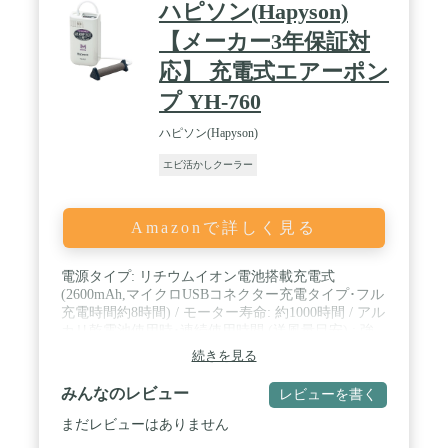
ハピソン(Hapyson)
【メーカー3年保証対
応】 充電式エアーポン
プ YH-760
ハピソン(Hapyson)
エビ活かしクーラー
Amazonで詳しく見る
電源タイプ: リチウムイオン電池搭載充電式
(2600mAh,マイクロUSBコネクター充電タイプ･フル
充電時間約8時間) / モーター寿命: 約1000時間 / アル
カリ乾電池使用時･連続使用時間 (送風量目安) : 強
約6時間 (約1.5L/分) , 弱 約24時間 (約0.7L/分) , オー
続きを見る
ト 約12時間 (約1.5L～0.7L/分) / ボディサイズ: 約
80×40×150mm / 自重: 約260g (ストーン除く) / 搭載
みんなのレビュー
レビューを書く
機能: 静音設計 , ローリングポンプ採用 , セラミック
ストーン付属 (ミクロ泡の酸素供給) , オート強弱切
まだレビューはありません
替スイッチ搭載 , 動作LEDマーカー付 , 水洗可能形 /