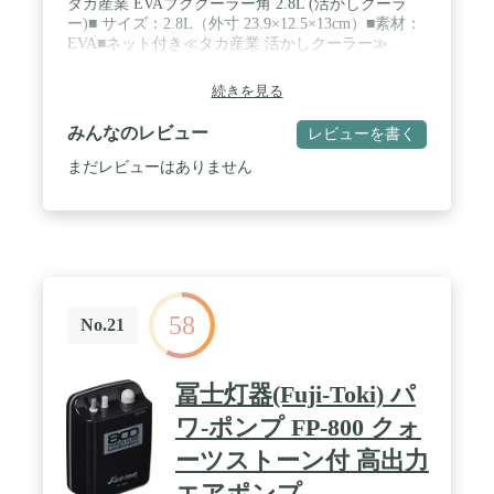
タカ産業 EVAブククーラー角 2.8L (活かしクーラ
ー)■ サイズ：2.8L（外寸 23.9×12.5×13cm）■素材：
EVA■ネット付き≪タカ産業 活かしクーラー≫
続きを見る
みんなのレビュー
レビューを書く
まだレビューはありません
58
No.21
冨士灯器(Fuji-Toki) パ
ワ-ポンプ FP-800 クォ
ーツストーン付 高出力
エアポンプ