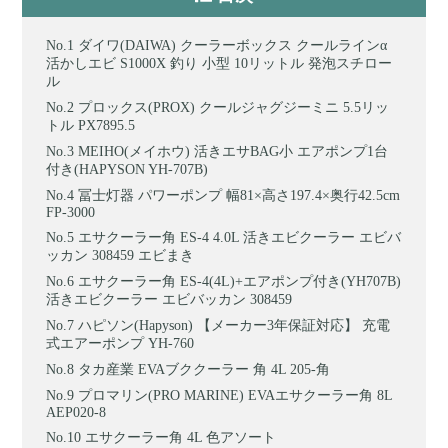
ダイワ(DAIWA) クーラーボックス クールラインα
活かしエビ S1000X 釣り 小型 10リットル 発泡スチロー
ル
プロックス(PROX) クールジャグジーミニ 5.5リッ
トル PX7895.5
MEIHO(メイホウ) 活きエサBAG小 エアポンプ1台
付き(HAPYSON YH-707B)
冨士灯器 パワーポンプ 幅81×高さ197.4×奥行42.5cm
FP-3000
エサクーラー角 ES-4 4.0L 活きエビクーラー エビバ
ッカン 308459 エビまき
エサクーラー角 ES-4(4L)+エアポンプ付き(YH707B)
活きエビクーラー エビバッカン 308459
ハピソン(Hapyson) 【メーカー3年保証対応】 充電
式エアーポンプ YH-760
タカ産業 EVAブククーラー 角 4L 205-角
プロマリン(PRO MARINE) EVAエサクーラー角 8L
AEP020-8
エサクーラー角 4L 色アソート