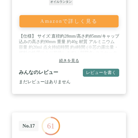
オイルランタン
Amazonで詳しく見る
【仕様】 サイズ:直径約28mm/高さ約85mm/キャップ
込みの高さ約90mm 重量 約40g 材質 アルミニウム
容量 約20ml 点火持続時間 約4時間 (※芯の露出量・
燃料の性質により前後します) / 部門名: ユニセック
ス大人 / 発売年・モデルイヤー: 2021 / 生産国:中国
続きを見る
みんなのレビュー
レビューを書く
まだレビューはありません
61
No.17