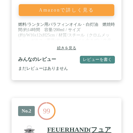
Amazonで詳しく見る
燃料/ランタン用パラフィンオイル・白灯油 燃焼時
間/約14時間 容量/200ml / サイズ
(約)/W16x12xH25cm / 材質/スチール（クロムメッ
キ）・ガラス / 重量(約)/370g(オイル含まず) / 生産
国/中国
続きを見る
みんなのレビュー
レビューを書く
まだレビューはありません
99
No.2
FEUERHAND(フュア