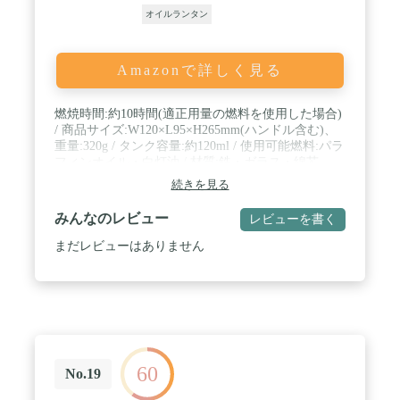
がふわっと広がります。オイルランタンに火をつけ
オイルランタン
る瞬間も癒しのひとときとなります。
Amazonで詳しく見る
燃焼時間:約10時間(適正用量の燃料を使用した場合)
/ 商品サイズ:W120×L95×H265mm(ハンドル含む)、
重量:320g / タンク容量:約120ml / 使用可能燃料:パラ
フィンオイル・白灯油 / 材質:鉄・ガラス・綿芯
続きを見る
みんなのレビュー
レビューを書く
まだレビューはありません
60
No.19