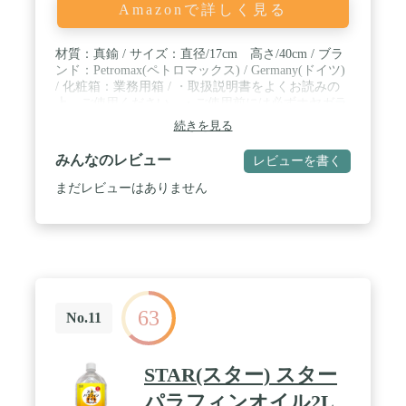
Amazonで詳しく見る
材質：真鍮 / サイズ：直径/17cm 高さ/40cm / ブラ
ンド：Petromax(ペトロマックス) / Germany(ドイツ)
/ 化粧箱：業務用箱 / ・取扱説明書をよくお読みの
上、ご使用ください。・ご使用前には必ずホヤガラ
スの上下のプラスチック製の保護リングを取り外し
続きを見る
てください。・使用燃料 /純粋なパラフィンオイル
または灯油のみ※本体に僅かな傷や、若干の色落ち
みんなのレビュー
レビューを書く
等が見られる場合がありますが、メーカーの検品を
通過した良品のため、使用上の問題が無い場合は返
まだレビューはありません
品・交換の対象とはなりません。※当店で販売して
いるペトロマックスは並行輸入品のため保証対象外
となります。
63
No.11
STAR(スター) スター
パラフィンオイル2L