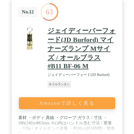
63
No.12
ジェイディーバーフォ
ード(JD Burford) マイ
ナーズランプ Mサイ
ズ / オールブラス
#B11 BF-06 M
ジェイディーバーフォード(JD Burford)
オイルランタン
Amazonで詳しく見る
素材 ・ボディ:真鍮 ・グローブ:ガラス / 寸法 ・
180(240)xΦ63mm ※()内はハンドル含む寸法 / 重量
・570g / オイルタンク容量 ・約30cc(約5時間) / 製造
国 ・イギリス(ウェールズ) / 対象シーズン:通年