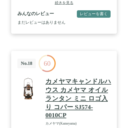
るアンティークな雰囲気にこだわりを持ち、開発し
続きを見る
た製品です。レトロで無骨さ満点となりますので、
キャンプで気軽にいい雰囲気を作り出したい方にお
みんなのレビュー
レビューを書く
すすめです。 / 【ゆらめく炎】🦊オイルランタンは
LEDランタンなどと比べると正直、光源としては力
まだレビューはありません
不足です。それなのにオイルランタンは多くの方に
使用されています。それは、オイルランタンから発
せられる落ち着いた灯りの虜になってしまう人がた
くさんいるからだと思います。最大の魅力はなんと
いってもゆらめく炎です。オイルランタンが放つ光
は本物の火が作り出す柔らかい灯りで、周囲を適度
に照らしてくれます。そのため、キャンプの夜の雰
60
囲気を壊さず、キャンプサイトを幻想的な空間にし
No.18
てくれます。オイルランタンの炎はリラックスしや
すい、落ち着いた雰囲気を演出してくれます。 /
【1泊のキャンプに最適】🦊タンクの容量は、200ml
カメヤマキャンドルハ
となります。本製品は連続使用時間が最大で20時間
程度となりますので、1泊のキャンプであれば途中
ウス カメヤマ オイル
で燃料を補給しなくても十分足りる容量となりま
ランタン ミニ ロゴ入
す。 / 【キャンプ初心者にも扱いやすい】🦊本製品
はオイルに浸した芯の先端に着火させるだけのシン
り コパー SJ574-
プルな仕組みのランタンです。ポンピング不要とな
0010CP
りますので、初心者の方でも簡単に扱えます。 /
【火をつける動作も楽しい】🦊上蓋を開け、芯に火
カメヤマ(Kameyama)
をつける。芯に火をつけた瞬間に暖かく、優しい光