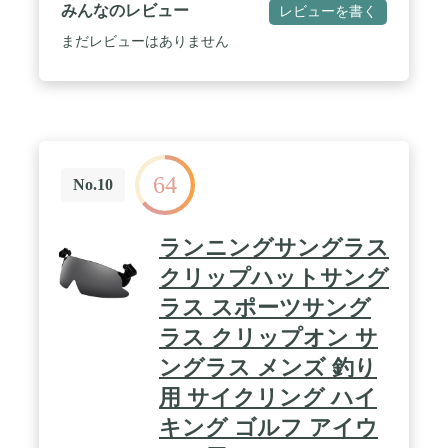
ました。 / 【7枚4層コーティング技術加工した偏光
みんなのレビュー
レビューを書く
レンズ】偏光レンズは偏光膜という特殊フィルムが
挟み込まれている特殊レンズです。表面に特殊な7
まだレビューはありません
つコーティング技術加工しています、1枚目の層
は、偏光層です。2、3枚目の層は、耐久性を増すた
めに、層を結合しています。4、5枚目の層は、紫外
線を吸収するUV保護層です。6、7枚目の層は、飛
散防止層です。UVA・UVB・UVC&目に有害なブル
ーライトを100%カットします。眩しさや乱反射光
を効果的にカットし、より快適な視界を確保するこ
64
とができます。 / 【スポーツ・アウトドアに最適】
No.10
春夏の目の日焼け対策にはもちろん、車のドライブ
やバイクの運転時に、釣りや自転車サイクリングな
どのスポーツ・アウトドアシーンなど、オールシー
ランニングサングラス
ズンで幅広くご活用頂けます。目の疲れを防ぐ用途
としてもご活用下さい。 / 【高級感が溢れるデザイ
クリップハットサング
ン】掛けやすい MARSQUEST サングラスは、様々
ラス スポーツサング
なスタイルにも合わせる事が出来るほか、流行問わ
ず長く使えるデザインになっています。最新トレン
ラス クリップオン サ
ドに従い、性別問わずユニセックスで使用可能なモ
デルです。それに、耐久性を持つラップアラウンド
ングラス メンズ 釣り
のレンズとおしゃれなフレームはあなたの大切な目
用 サイクリング ハイ
とお肌を守ります。 / 【高品質な贈り物】パッケー
ジングしてから、あなたの友人にとって素晴らしい
キング ゴルフ アイウ
ギフトアイデアになります！そして、普段は母親や