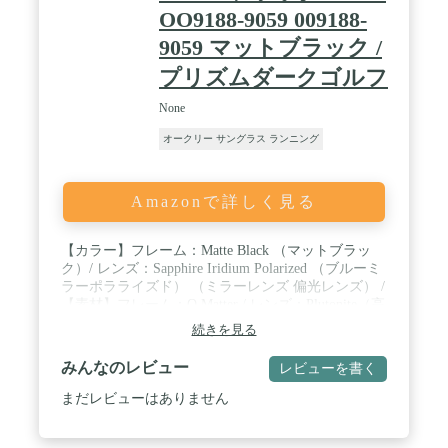
OO9188-9059 009188-
9059 マットブラック /
プリズムダークゴルフ
None
オークリー サングラス ランニング
Amazonで詳しく見る
【カラー】フレーム：Matte Black （マットブラッ
ク）/ レンズ：Sapphire Iridium Polarized （ブルーミ
ラーポラライズド） （ミラーレンズ 偏光レンズ） /
【素材】フレーム：O Matter / レンズ：Plutonite（高
純度ポリカーボネイト） / 【サイズ】レンズ幅：
続きを見る
56mm / レンズ縦：43mm / ブリッジ幅：17mm / フレ
ーム幅：142mm / テンプル長：138mm / 【仕様・機
みんなのレビュー
レビューを書く
能】フィッティング：レギュラーフィット / 【付属
品】純正レンズクロスポーチ/純正化粧箱/メーカー
まだレビューはありません
保証書