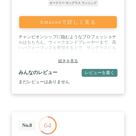
オークリー サングラス ランニング
Amazonで詳しく見る
チャンピオンシップに臨むようなプロフェッショナ
ルはもちろん、ウィークエンドプレーヤーまで、高
いパフォーマンスを実現する上で、サングラスにも
シビアな性能を求める多くの人々から圧倒的な支持
を集めるオークリー。数多くの特許技術や、妥協の
続きを見る
ないテストを繰り返し実現される、他のサングラス
とは異次元の性能を身にまとったオークリーのアイ
みんなのレビュー
レビューを書く
ウェア。日本国内だけでなく、世界中が支持する革
新的なアイデアで挑戦を続けるその脅威の性能を是
まだレビューはありません
非ご体感ください。 / オートバイのハブレスホイー
ルに発想を得たHollowpoint™ヒンジを装備し、スク
リューレスのスプリング式カム機構と内部ピストン
を使用することで丈夫で軽量なデザインに仕上がっ
ています。スポーティーでスッキリとした中にも、
キーホールブリッジがトレンドのクラシック感を演
出。滑りを止めるUnobtanium®製イヤーソックス
64
で、お顔の大きさに関わらず快適にフィットしま
No.8
す。レンズはPRIZM™レンズを採用しているのでコ
ントラストを最大化し、視認性を向上させる視界を