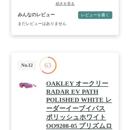
リーブインクグリーンのフレームとPrizmタングス
続きを見る
テン偏光レンズが特徴です。 / PRIZMレンズテクノ
ロジーは、色、コントラスト、ディテールを向上さ
みんなのレビュー
レビューを書く
せるように設計されており、アスリートがあらゆる
アクティビティを最大限に活用できるように設計さ
まだレビューはありません
れています。 PRIZM TUNGSTEN偏光エブリデイレ
ンズは、中程度から明るい光条件下での日常使用の
ために設計されており、色の鮮やかさを高め、コン
トラストを向上させます。 反射グレアを99%ブロッ
クするHD偏光レンズ。 光透過率:14% / 100%紫外線
保護:OakleyのPlutoniteレンズは、UVA、UVB、
UVC、および400mmまでの有害なブルーライトを
63
100%紫外線カットします。 Oakleyの軽量Plutoniteレ
No.12
ンズ素材は、優れた快適さ、透明度、衝撃や紫外線
に対する保護を提供します。 / マイクロバッグとク
リーニングクロスが付属:Oakleyのアイウェアをきれ
OAKLEY オークリー
いに保管するためにMircobagに梱包されています。
RADAR EV PATH
/ OAKLEYブランドのショップをご覧ください:商品
タイトルの上にあるOakleyのリンクをクリックし
POLISHED WHITE レ
て、Oakleyのサングラスと眼鏡の詰め合わせをすべ
て購入してください。 / ストレスに強いフレー
ーダーイーブイパス
ム:Oakleyのストレスに強いフレームは、軽量で耐久
ポリッシュホワイト
性があり、一日中快適で保護します。 射出成形され
た熱可塑性O-Matterフレームは、従来のアセテート
OO9208-05 プリズムロ
よりも強度と柔軟性を向上させ、時間の経過ととも