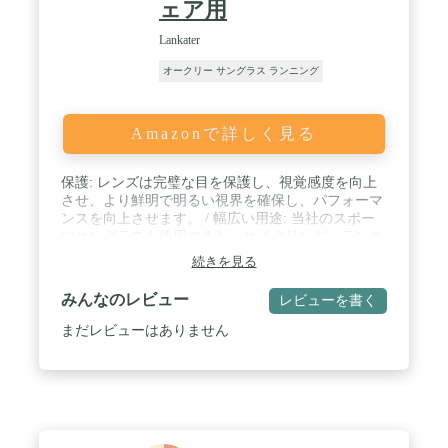
父親などの、大事な人への高品質な贈り物に最良の
ェア用
選択です。魅力的な7色からご利用いただけます。
今すぐあなただけの1つをお選びください。12ヶ月
Lankater
間の安心保証、不良品が出た場合、販売店の直接ご
オークリー サングラス ランニング
対応になります。また、いつでも品質やその他の問
題があれば気軽にご連絡ください。
Amazonで詳しく見る
保護: レンズは完璧な目を保護し、視覚感度を向上
させ、より鮮明で明るい視界を確保し、パフォーマ
ンスを向上させます。 / 幅広い用途: 当社のスポー
ツサングラスを使用すると、サイクリング、ランニ
ング、釣り、ハイキングなどのアウトドアスポーツ
続きを見る
やアクティビティ中に完璧な視界と完璧な保護をお
楽しみいただけます。 / ユニークなデザイン: この
みんなのレビュー
レビューを書く
サングラスは非常に快適に着用でき、帽子にクリッ
プで留めていても、常に手の届くところに置いて、
まだレビューはありません
有害な太陽光線から目を守ります。 / 素晴らしいギ
フト：最大限の快適さとスタイルを提供するように
設計されたスポーツサングラスを着用して、アウト
ドアアクティビティを簡単に楽しんでください。こ
れらの実用的なギフトは、ご家族へのあらゆる機会
に最適です。 / 高品質の素材：高品質の素材で作ら