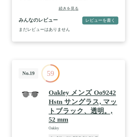
ますが、グレーのレンズのみが偏光になっていま
す。 サイクリング、ランニング、釣り、オートバ
続きを見る
イ、運転、野球、レース、ゴルフ、スキー、登山、
その他のアウトドア活動に最大限のサポートを提供
みんなのレビュー
レビューを書く
します。 / ストレスに強いTR90フレーム - 超軽量メ
ガネの重量 (フレームとレンズ1個) わずか30gで、運
まだレビューはありません
動中も非常に快適で軽量です。 上質なTR90フレー
ムを採用した弾力性と耐久性に優れたサングラスで
す。 男性と女性のスポーツサングラスとして、日常
のワークアウトに最適です。 / 快適&クリアな視界 -
当社のスポーツサングラスレンズはすべてUV400保
護コーティングを装備し、UVAとUVBを効果的にブ
ロックします。 雪、水、その他の光沢のある表面か
59
ら反射する明るい光を効果的に減らすことができま
No.19
す。 作業中の視認性が高いので、目を快適に。 あ
らゆるレベルのスポーツ愛好家のための実用的なギ
フトアイデア。 / その他のスタイルとスーパーアク
Oakley メンズ Oo9242
セサリー - このスポーツサングラスには、素敵なジ
ッパーケースと、ソフトバッグスタイルのキャリー
Hstn サングラス, マッ
ケース、2つの追加のレンズ、クリーニングクロ
トブラック、透明。,
ス、ランヤード、1つの白い手袋、1つの近視シェル
フが付属し、眼鏡の内側にクリップすることができ
52 mm
ます。 便利&長期間の使用を保証し、プロのサイク
リンググラスとしてもお使いいただけます。 / 品質
Oakley
のお約束 - 品質に問題がある場合や、この商品に不