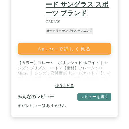
に変化したり変形したりしないように作られていま
ード サングラス スポ
す。 / UNOBTANIUMイヤーソックス&ノーズパッ
ーツ ブランド
ド:Unobtaniumのイヤーソックスとノーズパッドによ
り、快適さとパフォーマンスを向上。 パッドが汗を
OAKLEY
かいてグリップ力を高め、安全でカスタムフィット
を提供します。
オークリー サングラス ランニング
Amazonで詳しく見る
【カラー】フレーム：ポリッシュド ホワイト｜ レ
ンズ：プリズム ロード / 【素材】フレーム：O
Matter ｜ レンズ：高純度ポリカーボネイト / 【サイ
ズ】レンズ幅：138mm ｜ レンズ縦：47mm ｜ ブリ
ッジ幅：-mm ｜ フレーム幅：155mm ｜ テンプル
続きを見る
長：128mm / 【仕様・機能】フィッティング：レギ
ュラーフィット / 【付属品】レンズクロスポーチ ｜
みんなのレビュー
レビューを書く
交換用ノーズパッド ｜ サングラスケース
まだレビューはありません