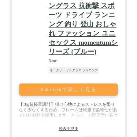
ングラス 抗衝撃 スポ
ーツ ドライブ ランニ
ング 釣り 登山 おしゃ
れ ファッション ユニ
セックス momentumシ
リーズ (ブルー)
None
オークリー サングラス ランニング
Amazonで詳しく見る
【18g超軽量設計】掛け心地によるストレスを限り
なく少なくするため、フレームは軽量で柔軟性があ
るEMT材料を採用します。さらに、人間工学に基づ
いて設計されたデザインで、掛け心地の良さを追求
しました。頭への締めつけ感をなくし、大きいサイ
続きを見る
ズ、小さいサイズいずれにも対応する設計に仕上げ