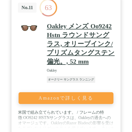
れたこのスポーツサングラスは、軽量の快適さを誇
63
り、塗装が剥がれるリスクがなく、長期にわたる耐
No.11
久性を保証します。
Oakley メンズ Oo9242
Hstn ラウンドサング
ラス, オリーブインク/
プリズムタングステン
偏光。, 52 mm
Oakley
オークリー サングラス ランニング
Amazonで詳しく見る
米国で組み立てられています。 / フレームの特
徴:OO9242 HSTNサングラスは、Oakleyの過去への
オマージュです。OakleyのRazor Bladesの影響を受け
たモダンなトリガーステムを備えています。 丸いオ