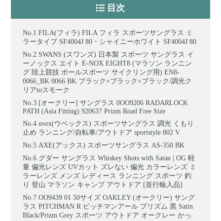
目次
FILA(フィラ) FILA フィラ スポーツサングラス ミ
ラータイプ SF4004J 80・シャイニーホワイト SF4004J 80
SWANS (スワンズ) 日本製 スポーツ サングラス イ
ーノックス エイト E-NOX EIGHT8 (マラソン ランニン
グ 陸上競技 ボールスポーツ サイクリング用) EN8-
0066_BK 0066 BK ブラック×ブラック×ブラック/調光ク
リアtoスモーク
[オークリー] サングラス 0OO9206 RADARLOCK
PATH (Asia Fitting) 920637 Prizm Road Free Size
uvex(ウベックス) スポーツサングラス 調光 くもり
止め ランニング/自転車/アウトドア sportstyle 802 V
AXE(アックス) スポーツサングラス AS-350 BK
グダー サングラス Whiskey Shots with Satan | OG 軽
量 偏光レンズ UVカット ズレない 偏光 カラーレンズ ミ
ラーレンズ メンズ レディース ランニング スポーツ 釣
り 登山 マラソン キャンプ アウトドア [並行輸入品]
OO9439 01 50サイズ OAKLEY (オークリー) サング
ラス PITCHMAN R ピッチマンアール プリズム 黒 Satin
Black/Prizm Grey スポーツ アウトドア オークレー かっ