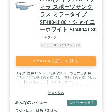
ィラ スポーツサング
ラス ミラータイプ
SF4004J 80・シャイニ
ーホワイト SF4004J 80
FILA(フィラ)
オークリー サングラス ランニング
Amazonで詳しく見る
サイズ:幅:約13.5cm、高さ:約4cm、つるの長さ:約
12.5cm / 可視光線透過率:15%、紫外線透過率1.0%以
下、【レンズカラー】メタリックブラッ
ク:BlackRevo、シャイニーホワイト:BlueWhiteRevo /
付属品:収納袋、めがね拭き
続きを見る
みんなのレビュー
レビューを書く
まだレビューはありません