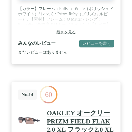
【カラー】フレーム：Polished White（ポリッシュド
ホワイト）/ レンズ：Prizm Ruby（プリズム ルビ
ー） / 【素材】フレーム：O Matter / レンズ：
Plutonite（高純度ポリカーボネイト） / 【サイズ】
レンズ幅：138mm / レンズ縦：44mm / ブリッジ
続きを見る
幅：-mm / フレーム幅：145mm / テンプル長：
131mm / 【仕様・機能】フィッティング：アジアン
みんなのレビュー
レビューを書く
フィット（ジャパンフィット） / 【付属品】純正レ
ンズクロスポーチ / 交換用ノーズパッド / 純正ケー
まだレビューはありません
ス / メーカー保証書
60
No.14
OAKLEY オークリー
PRIZM FIELD FLAK
2.0 XL フラック2.0 XL