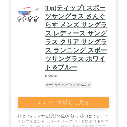
提供します。 / 【サイズについて】レンズの横幅
Tip(ティップ) スポー
50mm、レンズの縦幅42mm、ブリッジ幅19mm、全
体の横幅138mm、全体の縦幅46mm、テンプルの長
ツサングラス さんぐ
さ140mm、メーカー公表サイズ50□19-140 【カラ
らす メンズ サングラ
ーについて】フレームカラー：サテンブラック、レ
ンズカラー：プリズムグレー、紫外線カット率：
ス レディース サング
99%以上、可視光線透過率：17% 付属品：ソフト
ケース、取り扱い説明書※付属品の仕様は予告なく
ラス クリア サングラ
変更になる場合がございます。予めご了承ください
ス ランニング スポー
ませ。 状態：新品未使用
ツサングラス ホワイ
ト＆ブルー
Know all
オークリー サングラス ランニング
Amazonで詳しく見る
顔にフィットする設計で風や花粉が入りにくい。 /
テンプルエンドラバーとノーズパッドにより下を向
いてもズレ落ちない。 / 有害な紫外線を100％ブロ