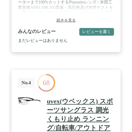
ーターまで100%カットするPlutoniteレンズ / 米国工
業規格ANSI Z80.3の高速・高圧衝及び光学テストを
大幅にクリア / HDOレンズテクノロジーによる裸眼
に近い高解像度と最小限の歪み / SIZE:FREE 高
続きを見る
さ:4.5cm フレームの長さ:19cm 柄:12.7cm / SIZE:38
高さ:4.5cm フレームの長さ:19.5cm 柄:13cm
みんなのレビュー
レビューを書く
まだレビューはありません
68
No.4
uvex(ウベックス) スポ
ーツサングラス 調光
くもり止め ランニン
グ/自転車/アウトドア