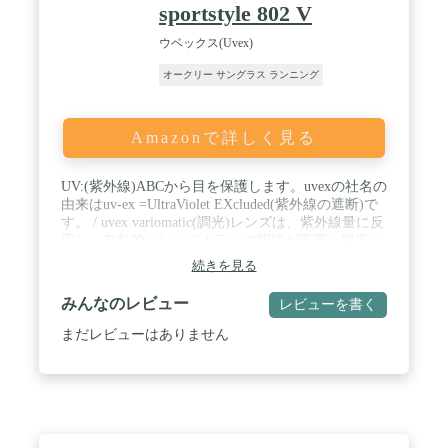
sportstyle 802 V
ウベックス(Uvex)
オークリー サングラス ランニング
Amazonで詳しく見る
UV:(紫外線)ABCから目を保護します。uvexの社名の
由来はuv-ex =UltraViolet EXcluded(紫外線の遮断)で
す。 / uvex variomatic(調光)レンズは、紫外線量に反
応し、自動的にレンズカラーの明暗が変更し幅広い
条件に対応します。 / レンズ内側にコーティングさ
続きを見る
れた独自のくもり止めコーティング「supravision」
により、視界を鮮明に保ちます。 / 調整可能なノー
みんなのレビュー
レビューを書く
ズパッドにより適正なポジションでの装着が可能で
す。 / 可視光線透過率 17%-77%
まだレビューはありません