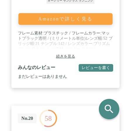
オークリー サングラス ランニング
満の原因となる理由がある場合は、100%の返品ま
たは交換保証を提供しています。
Amazonで詳しく見る
フレーム素材:プラスチック / フレームカラー:マッ
トブラック透明 / (ミリメートル単位)レンズ幅:52 ブ
リッジ幅:21 テンプル:142 / レンズカラー:プリズム
グレー 偏光 / レンズ素材:ポリカーボネート
続きを見る
みんなのレビュー
レビューを書く
まだレビューはありません
search
58
No.20