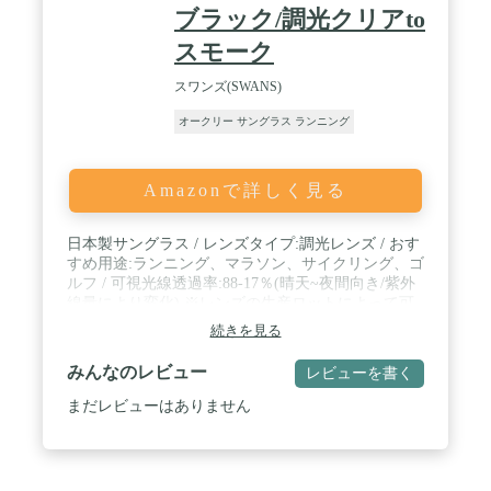
ブラック/調光クリアto
スモーク
スワンズ(SWANS)
オークリー サングラス ランニング
Amazonで詳しく見る
日本製サングラス / レンズタイプ:調光レンズ / おす
すめ用途:ランニング、マラソン、サイクリング、ゴ
ルフ / 可視光線透過率:88-17％(晴天~夜間向き/紫外
線量により変化) ※レンズの生産ロットによって可
視光線透過率の数値の範囲が多少異なります。 / 紫
続きを見る
外線透過率 0.1%以下(uvカット99.9%以上)
みんなのレビュー
レビューを書く
まだレビューはありません