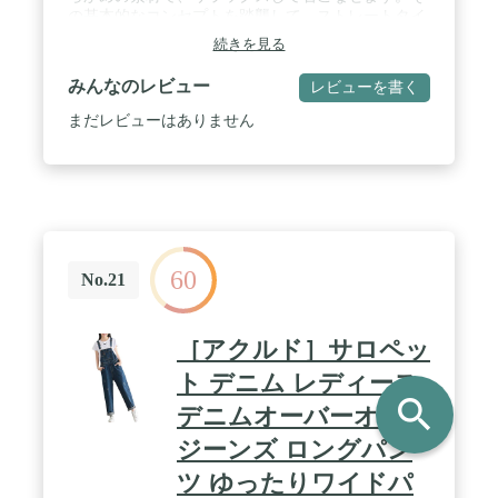
の基本的なコンセプトを踏襲して、ストレートタイ
プとテーパードスリムタイプの2タイプのデザイン
続きを見る
をご提案いたします。 / 共通的なデザインとして、
胸のポケットと腰当たりの大きめポケットが使いや
みんなのレビュー
レビューを書く
すさを兼ねたデザインポイント。ヴィンテージ風に
加工した生地でこなれ感も演出します。 / オールシ
まだレビューはありません
ーズン、年代を問わずに着まわせる定番のカジュア
ルアイテムです。普段のお出かけや旅行、ゆったり
としているので部屋着にもぴったり。動きやすいオ
ーバーオールは、多少の汚れは気にせず使えるアイ
テムなので、アウトドアやワークウェアとしても着
用できます。 / いわゆるつなぎファッションは、ゆ
るいシルエットが可愛く体型カバーもできるので、
60
着痩せ効果もあり、また、動きやすくてお腹まわり
No.21
を締め付けないので、マタニティウェアとしても利
用できるお洋服ですね。 / 素材構成: 綿、リネン
（デニム素材）サイズに関しては、それぞれの商品
［アクルド］サロペッ
画像にて、ご確認くださいますよう、お願いしま
す。
ト デニム レディース
search
デニムオーバーオール
ジーンズ ロングパン
ツ ゆったりワイドパ