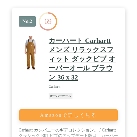
は本物志向な方にも満足いただける仕様です。 / オ
ーバーオールタイプのサスペンダーで吊って着用す
るパンツでファッション的に非常に優れています。
69
現在実物は非常に入手困難で、まして新品が出てく
No.2
ることはまず無いと言えるアイテムで復刻といえど
魅力があるアイテムです。
カーハート Carhartt
メンズ リラックスフ
ィット ダックビブ オ
ーバーオール ブラウ
ン 36 x 32
Carhartt
オーバーオール
Amazonで詳しく見る
Carhartt カンパニーのギアコレクション。 / Carhartt
クラシック R01 ビブのアップデート版は、カーハー