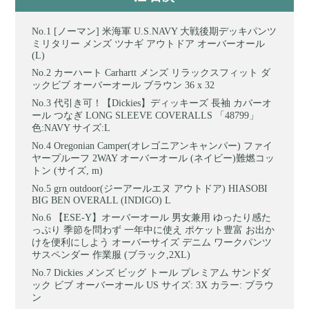
[ノーマン] 米海軍 U.S.NAVY 大戦後期デッキパンツ
ミリタリー メンズ ツナギ アウトドア オーバーオール
(L)
カーハート Carhartt メンズ リラックスフィット ダ
ックビブ オーバーオール ブラウン 36 x 32
代引き可！【Dickies】ディッキーズ 長袖 カバーオ
ール つなぎ LONG SLEEVE COVERALLS 「48799」
色:NAVY サイズ:L
Oregonian Camper(オレゴニアンキャンパー) ファイ
ヤープルーフ 2WAY オーバーオール (ネイビー)難燃コッ
トン (サイズ, m)
grn outdoor(ジーアールエヌ アウトドア) HIASOBI
BIG BEN OVERALL (INDIGO) L
【ESE-Y】オーバーオール 男女兼用 ゆったり感た
っぷり 季節を問わず 一年中に使え ポケット豊富 お出か
けを便利にしよう オーバーサイズ デニム ワークパンツ
サスペンダー 作業服 (ブラック,2XL)
Dickies メンズ ビッグ トール プレミアム サンドダ
ック ビブ オーバーオール US サイズ: 3X カラー: ブラウ
ン