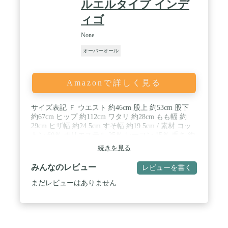
ルエルタイプ インデ
ィゴ
None
オーバーオール
Amazonで詳しく見る
サイズ表記 Ｆ ウエスト 約46cm 股上 約53cm 股下
約67cm ヒップ 約112cm ワタリ 約28cm もも幅 約
29cm ヒザ幅 約24.5cm すそ幅 約19.5cm / 素材 コッ
トン 60％ ポリエステル 25％ レーヨン 15％ 重さ 約
824g 生産国 中国製 適応シーズン 春 夏 秋 冬 / お問
続きを見る
い合せ番号 wim102 / ※測定方法による、多少の誤
差はご了承くださいませ。 / ※適応シーズンは、目
みんなのレビュー
レビューを書く
安としてご参考にしてください。
まだレビューはありません