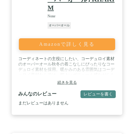
M
None
オーバーオール
Amazonで詳しく見る
コーディネートの主役にしたい、コーデュロイ素材
のオーバーオール秋冬の着こなしにぴったりなコー
デュロイ素材を採用。暖かみのある雰囲気はコーデ
ュロイ素材ならでは。程よいボリューム感ながらも
軽量で、アウトドアにも繰り出せるラフな着心地が
続きを見る
魅力。コーデュロイ素材を使用したオーバーオー
ル。肩紐の長さは調整可能で、ボタンにはCHUMS
みんなのレビュー
レビューを書く
ロゴを刻印し、フロントポケットにはピスネーム付
き。 / ポケットを豊富に設け、サイドにはペグハン
まだレビューはありません
マー用のループを配し、キャンプなどアウトドアシ
ーンで活躍するアイテム。バックに配したレザーパ
ッチにはブービーバードとCHUMSの合言葉
「HANG WITH YOUR CHUMS！」(チャムスと一緒
に楽しもう)をプリント。 / ■サイズ：M ( ウエスト