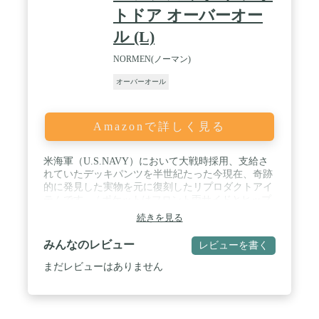
トドア オーバーオー
ル (L)
NORMEN(ノーマン)
オーバーオール
Amazonで詳しく見る
米海軍（U.S.NAVY）において大戦時採用、支給さ
れていたデッキパンツを半世紀たった今現在、奇跡
的に発見した実物を元に復刻したリプロダクトアイ
テムです。 / ポケットはフロント両サイドとヒップ
部分に2個ずつパッチポケットを装備。裾部分には
続きを見る
ベルトがデザインされており、後部に設けられたボ
タンへ付け替えることで絞り具合を調節できる。 /
みんなのレビュー
レビューを書く
表地はコットン素材でUSED加工を施し、着込んだ
雰囲気を再現しています。弊社の製品は内側のライ
まだレビューはありません
ナーを廃止し、年間を通してタウンユースで履ける
ように仕様変更しています。 / シルエットも日本人
の体形に合わせた仕様に変更され、現在のファッシ
ョンに取り入れて頂けます。もちろんディティール