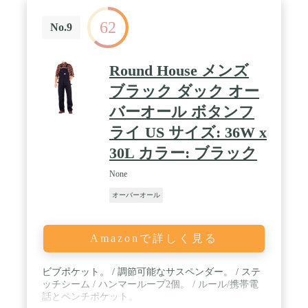
幅/50.5cm、股上(ベルト抜き)/24cm、股下/73cm、わ
たり幅/33cm )L ( ウエスト幅/52.5cm、股上(ベルト抜
62
き)/24.5cm、股下/74.5cm、わたり幅/34cm )※製品に
No.9
よって仕上りサイズに多少の誤差がありますのでご
了承下さい。■素材：コットン100%■原産国：中国 /
カラー：Ｋｈａｋｉ / サイズ：Ｍ
Round House メンズ
ブラック ダック オー
バーオール ボタンフ
ライ US サイズ: 36W x
30L カラー: ブラック
None
オーバーオール
Amazonで詳しく見る
ビブポケット。 / 調節可能なサスペンダー。 / ステ
ッチシーム / ハンマーループ2個。 / ルール/携帯電
話とペンチポケット。