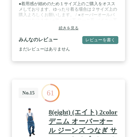
●着用感が細めのため１サイズ上のご購入をオスス
メしております、ゆったり着る場合は２サイズ上の
購入よろしくお願いします。 / ●オーバーオールパ
ンツになります / ●アメカジ系 ワーク系 バイカー系
スタイルにおすすめな デニム オーバーオール ジー
続きを見る
ンズ のご紹介です / ●しっかりとした丈夫な地が印
象的で、ロールアップしてご着用するのもオススメ
みんなのレビュー
レビューを書く
です? / ●オールシーズンヘビロテのが出来るので、
コレ1枚あれば大活躍してくれること間違いナシで
まだレビューはありません
す オーバーオール メンズ 春物
61
No.15
8(eight) (エイト) 2color
デニム オーバーオー
ル ジーンズ つなぎ サ