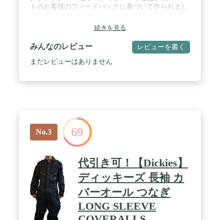
トのお客様のフィードバックに基づいて作られまし
た。 12オンス、リングスパンコットン100%。 / 調
節可能なフロントゴムサスペンダー。 / ファスナー
続きを見る
クロージャー付きの大きなポケットに、電子機器を
安全に収納できます。 / 2つの追加収納ポケット。1
みんなのレビュー
レビューを書く
つはペン用の仕切り付き。
まだレビューはありません
69
No.3
代引き可！【Dickies】
ディッキーズ 長袖 カ
バーオール つなぎ
LONG SLEEVE
COVERALLS