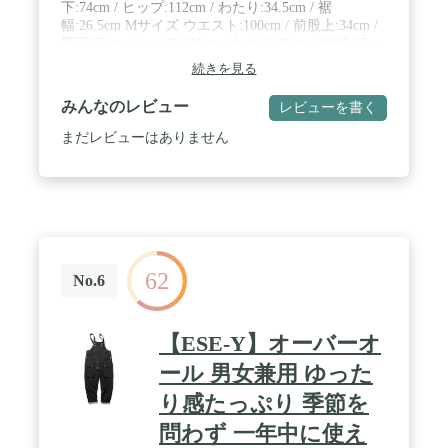
下:74cm / ヒップ:112cm / わたり:34.5cm / 裾
幅:26.5cm Mサイズ ウエスト:100cm / 前股上:34cm /
股下:75cm / ヒップ:118cm / わたり:36cm / 裾幅:27cm
Lサイズ ウエスト:106cm / 前股上:35cm / 股下:76cm /
続きを見る
ヒップ:124cm / わたり:37.5cm / 裾幅:27.5cm / ■素材
【本体】 綿 ＊ご注意 ※難燃性は焚火を楽しむため
みんなのレビュー
レビューを書く
の自社基準によるものです。防炎を保証するもので
はございません。 ※表記寸法より1～2cm程度の誤
まだレビューはありません
差が生じる場合がございます。あくまでも目安とし
てお考えいただきますよう誤差は予めご了承下さ
い。
62
No.6
【ESE-Y】オーバーオ
ール 男女兼用 ゆった
り感たっぷり 季節を
問わず 一年中に使え