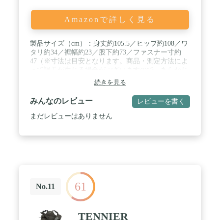
Amazonで詳しく見る
製品サイズ（cm）：身丈約105.5／ヒップ約108／ワ
タリ約34／裾幅約23／股下約73／ファスナー寸約
47（※寸法は目安となります。商品・測定方法によ
って誤差が生じる場合がございますので、あらかじ
めご了承ください。） / 材質：綿100％ / 洗濯表示：
続きを見る
液温は30℃を限度とし、洗濯機で非常に弱い洗濯処
理ができる ／ 塩素系及び酸素系漂白剤の使用禁止
みんなのレビュー
レビューを書く
／ タンブル乾燥禁止 ／ 日陰のつり干しがよい ／
底面温度110℃を限度としてスチームなしでアイロ
まだレビューはありません
ン仕上げができる ／ 石油系溶剤による弱いドライ
クリーニングができる ／ 非常に弱い操作によるウ
ェットクリーニングができる / ※移染しやすいの
で、他の物と分けて洗濯してください。 ／ ※濡れ
たままの放置や、長時間の浸漬はしないでくださ
い。 ／ ※洗濯や、着用、摩擦により色落ちや色移
りする場合がありますので、ご注意ください。 ／
61
※タンブラー乾燥は、お避けください。 ／ ※クリ
No.11
ーニングネットを使用してください。 ／ ※ファス
ナー、付属部分にアイロンを当てないでください。
／ ※アイロンの際は、当て布を使用してください。
TENNIER