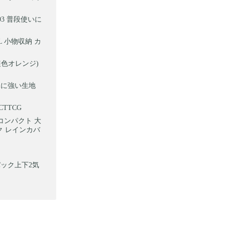
03 普段使いに
L 小物収納 カ
(内装色オレンジ)
 水に強い生地
CTTCG
 コンパクト 大
ク レインカバ
パック上下2気