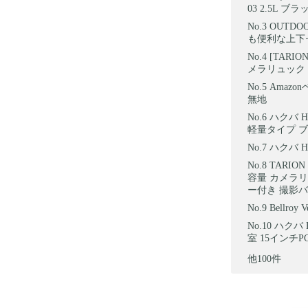
03 2.5L
OUTD
も便利な上下セ
[TARI
メラリュック
Amazo
無地
ハクバ 
軽量タイプ ブラ
ハクバ H
TARI
容量 カメラリ
ー付き 撮影バ
Bellroy 
ハクバ 
室 15インチPC
他100件