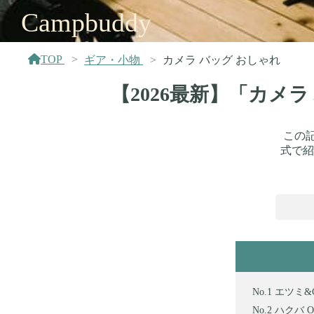
Campbuddy
TOP
ギア・小物
カメラ バッグ おしゃれ
【2026最新】「カメ
この
式で紹
エツミ&C
ハクバ 