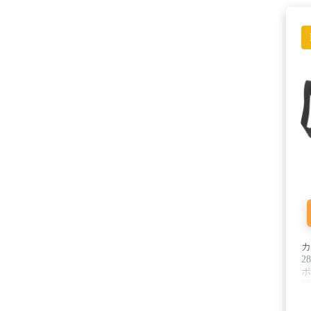
カ
2
ポ
採
き
や