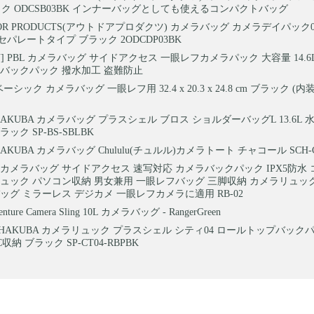
 ブラック ODCSB03BK インナーバッグとしても使えるコンパクトバッグ
OOR PRODUCTS(アウトドアプロダクツ) カメラバッグ カメラデイパック
パレートタイプ ブラック 2ODCDP03BK
ON] PBL カメラバッグ サイドアクセス 一眼レフカメラパック 大容量 14.6
 バックパック 撥水加工 盗難防止
nベーシック カメラバッグ 一眼レフ用 32.4 x 20.3 x 24.8 cm ブラック 
HAKUBA カメラバッグ プラスシェル ブロス ショルダーバッグL 13.6L
ック SP-BS-SBLBK
AKUBA カメラバッグ Chululu(チュルル)カメラトート チャコール SCH-
ON カメラバッグ サイドアクセス 速写対応 カメラバックパック IPX5防水
ュック パソコン収納 男女兼用 一眼レフバッグ 三脚収納 カメラリュッ
ッグ ミラーレス デジカメ 一眼レフカメラに適用 RB-02
Venture Camera Sling 10L カメラバッグ - RangerGreen
HAKUBA カメラリュック プラスシェル シティ04 ロールトップバック
収納 ブラック SP-CT04-RBPBK