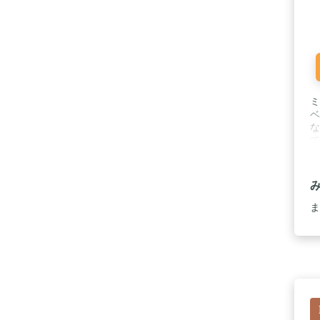
ミ
ベ
な
で
ッ
:
付
ま