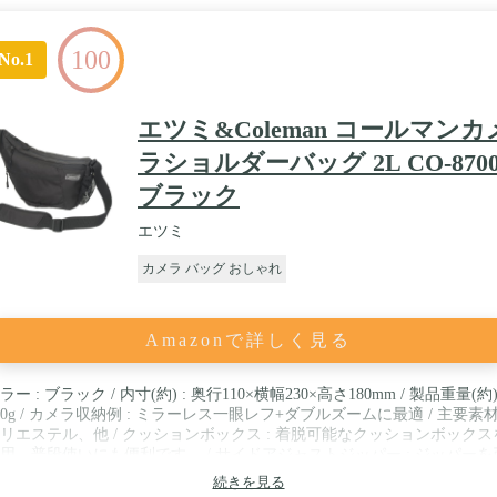
100
No.1
エツミ&Coleman コールマンカ
ラショルダーバッグ 2L CO-870
ブラック
エツミ
カメラ バッグ おしゃれ
Amazonで詳しく見る
ラー : ブラック / 内寸(約) : 奥行110×横幅230×高さ180mm / 製品重量(約) 
80g / カメラ収納例 : ミラーレス一眼レフ+ダブルズームに最適 / 主要素材 
リエステル、他 / クッションボックス : 着脱可能なクッションボックス
用。普段使いにも便利です。 / サイドアジャストジッパー : ジッパーを
上げると、横に広がって容量アップ。 / フロントポケット : アクセサリ
続きを見る
小物類を効率良く収納。 / クッションパッド : 3Dメッシュ採用で柔らか