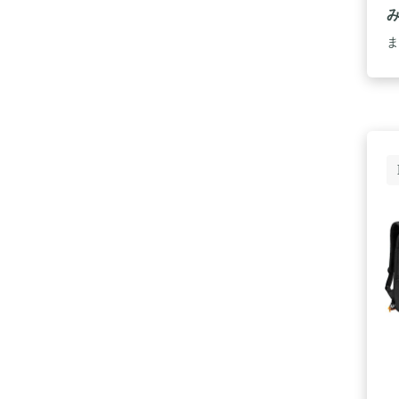
W
4
ま