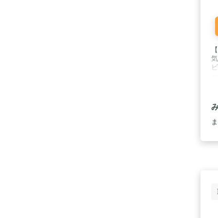
【
気
ビ
ー
カ
サ
で
ャ
ラ
ま
納
と
せ
背
い
と
い
の
の
カ
耐