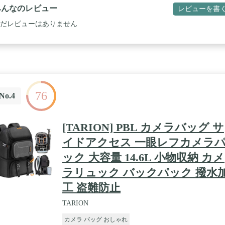
210×H300×D15mm / 外寸法 : 約W290×H430×D150mm 重量 : 約
みんなのレビュー
レビューを書
90g 材質 : ポリエステル
だレビューはありません
76
No.4
[TARION] PBL カメラバッグ サ
イドアクセス 一眼レフカメラ
ック 大容量 14.6L 小物収納 カメ
ラリュック バックパック 撥水
工 盗難防止
TARION
カメラ バッグ おしゃれ