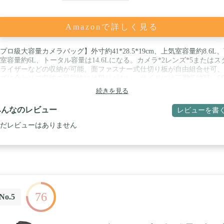
Amazonで詳しく見る
プロ級大容量カメラバッグ】外寸約41*28.5*19cm、上気室容量約8.6L
室容量約6L、トータル容量は14.6Lになる。カメラ*2レンズ*5またはス
ライザーなどの収納が可能。面ファスナー式仕切り板が自由組合せ可、
ズに合わせて収納の可能性には限りがない。サイドには三脚収納可。S
ード収納ケース、財布など小物収納ポーチが内蔵。 / 【サイドアクセス
続きを見る
イドアクセスデザイン、使い勝手がいい。一眼レフ バッグを降ろさな
もそのままカメラを取り出すことができるので、素早く撮影に入れて、
みんなのレビュー
レビューを書
ッターチャンスを逃しません。 / 【上下2気室設計＆パソコン収納】カ
リュックの上下2気室両方とも厚いクッションで保護され、カメラ機材
だレビューはありません
可。小物や一般的なものを入れるスペースとカメラ機材を入れるスペー
の2つに分けて使用するのも可能。中にはディバイダーと言う自由に動
る中仕切りが設けてある、外せば1気室になる。パソコン収納スペース
部にあり、開口が大きくてパソコンの取り出しがやすい、使い勝手がい
。 / 【通気性、快適性抜群の背部サポートシステム】ショルダーハーネ
背中に触れる部分がメッシュとクッションパッドなどで立体的に作られ
る。通気性が確保され、炎天下に重いカメラが入っても背負って移動す
76
がラクになる。大容量 カメラバッグのショルダーハーネスは幅広で肩
No.5
負担が少なく、長時間でもラクに背負っていられる。 / 【素材、安全性
メラバッグは95%の防水ポリエステルと5%のEVA素材を使用しており
久性があり、摩耗に強く、汚れにくいです。SDカード収納ポーチはハ