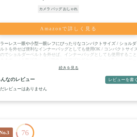
カメラ バッグ おしゃれ
Amazonで詳しく見る
ラーレス一眼や小型一眼レフにぴったりなコンパクトサイズ / ショルダ
ルトを外せば便利なインナーバッグとしても使用OK / コンパクトサイ
のでショルダーベルトを外せば、インナーバッグとしても使用すること
きます。 / 人気ブランド「アウトドアプロダクツ」のカメラショルダー
グ / 内寸法 : W210×H130×D90mm / 外寸法 : W230×H150×D125mm / 収
続きを見る
 レンズ付きミラーレス一眼カメラ+交換レンズ1本 / しっかりした持ち手
いているのでちょっとした持ち運びにも便利です。
みんなのレビュー
レビューを書
だレビューはありません
76
No.3