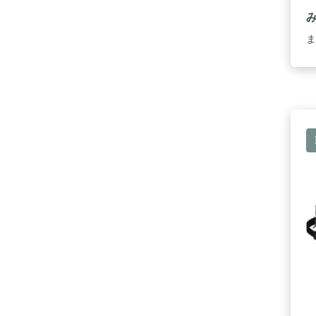
く
の
ま