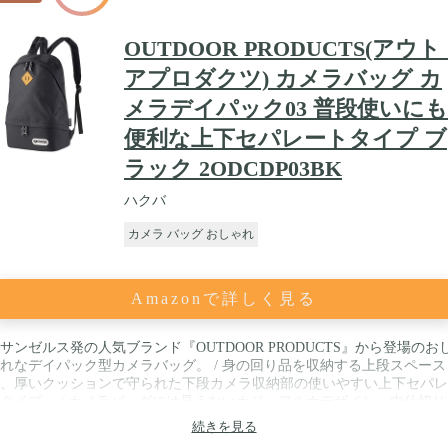
OUTDOOR PRODUCTS(アウト
アプロダクツ) カメラバッグ カ
メラデイパック03 普段使いにも
便利な上下セパレートタイプ ブ
ラック 2ODCDP03BK
ハクバ
カメラ バッグ おしゃれ
Amazonで詳しく見る
サンゼルス発の人気ブランド『OUTDOOR PRODUCTS』から登場のお
れなデイパック型カメラバッグ。 / 身の回り品を収納する上段スペース
、厚いクッションで守られた下段カメラ収納部の使いやすい上下セパレ
タイプ。 / カメラバッグには見えないカジュアルナデザイン。中仕切り
て取り外せば普段使いのデイパックとしても活躍します。 / カメラ収納
続きを見る
寸法 : 約W270×H125×D130mm PC収納部参考収容寸法 : 約