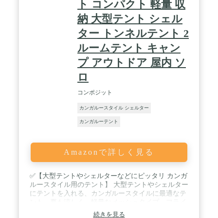
ト コンパクト 軽量 収
付属品： ・テント本体×1 ・トップシート×1 ・天井
棚シート×1 ・ペグ×8 ・ロープ×4 ・専用収納バッグ
納 大型テント シェル
×1 ・取扱説明書(日本語) 特記事項： 本製品は撥水
ター トンネルテント 2
仕様ですが防水仕様ではありません。 雨量によって
は浸水する恐れがございますので、雨天時のご使用
ルームテント キャン
は十分ご注意ください。 / [こんな商品をお探しの方
に] アウトドア アウトドア用品 キャンプ キャンプ
プ アウトドア 屋内 ソ
用品 キャンプ道具 Fieldoor フィールドア おしゃれ
ロ
かんたん 初心者 ビギナー 道具 プライバシー 着替
え 休憩 防災 災害時 避難 防災用品 アウトドアグッ
コンポジット
ズ フィールドギア アクセサリー レジャー 山 海 ビ
ーチ 公園 フェス 屋外イベント バーベキュー BBQ
カンガルースタイル シェルター
運動会 クラブ活動 部活動 お花見 キャンピング グ
ランピング テント キャンプテント ファミリーテン
カンガルーテント
ト ビーチテント 簡易 簡易テント ドームテント ド
ーム型テント 簡単テント 自立型 ワンタッチ フルク
ローズ サンシェード 日よけ 日除け 紫外線 uvカッ
Amazonで詳しく見る
ト 大人 子供 二人用 三人用 四人用 2人用 3人用 4人
用 2名用 3名用 4名用 スポーツ・アウトドア アウト
ドア テント・タープ タープ テント テントアクセサ
✅【大型テントやシェルターなどにピッタリ カンガ
リー グランドシート・テントマット フライシート
ルースタイル用のテント】 大型テントやシェルター
ポール ドーム型テント 家 ベランダ バルコニー お
にテントを入れる、カンガルースタイルに最適なテ
うちキャンプ 家キャンプ 自宅キャンプ うちキャン
ント。夏も涼しく、軽量なメッシュタイプ。フライ
家キャン 宅キャン ベランピング stay home
シートなどを省き、収納時もコンパクトです。 /
続きを見る