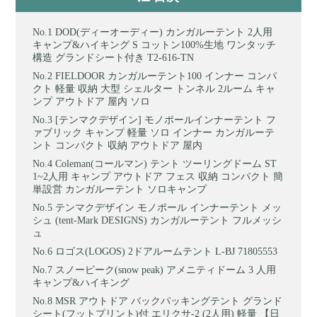
DOD(ディーオーディー) カンガルーテント 2人用
キャンプ&ハイキング S コットン100%生地 ワンタッチ
構造 グランドシート付き T2-616-TN
FIELDOOR カンガルーテント100 インナー コンパ
クト 軽量 収納 大型 シェルター トンネル 2ルーム キャ
ンプ アウトドア 屋内 ソロ
[テンマクデザイン] モノポールインナーテント フ
ァブリック キャンプ 軽量 ソロ インナー カンガルーテ
ント コンパクト 収納 アウトドア 屋内
Coleman(コールマン) テント ツーリングドーム ST
1~2人用 キャンプ アウトドア フェス 収納 コンパクト 簡
単設営 カンガルーテント ソロキャンプ
テンマクデザイン モノポール インナーテント メッ
シュ (tent-Mark DESIGNS) カンガルーテント フルメッシ
ュ
ロゴス(LOGOS) 2ドアルームテント L-BJ 71805553
スノーピーク(snow peak) アメニティドーム 3 人用
キャンプ&ハイキング
MSR アウトドア バックパッキングテント グランド
シート(フットプリント)付 エリクサ-2 (2人用) 軽量 【日