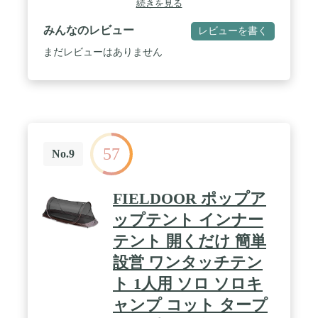
続きを見る
フタ・耐水圧3000mm・ポリウレタン&DWRコーテ
ィング / 定員:2 / ドアの数:2 / 最小重量(フライ/本体/
みんなのレビュー
レビューを書く
ポール):2240g / 総重量:2770g / 原産国:ベトナム
まだレビューはありません
57
No.9
FIELDOOR ポップア
ップテント インナー
テント 開くだけ 簡単
設営 ワンタッチテン
ト 1人用 ソロ ソロキ
ャンプ コット タープ