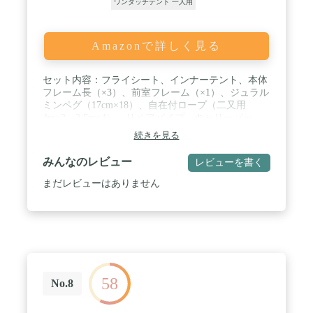
ワンタッチテント 一人用
Amazonで詳しく見る
セット内容：フライシート、インナーテント、本体
フレーム長（×3）、前室フレーム（×1）、ジュラル
ミンペグ（17cm×18）、自在付ロープ（二又用
4m×2、2.5m×4）、リペアパイプ、キャリーバッ
グ、フレームケース、ペグケース / 材質：フライシ
続きを見る
ート／75Dポリエステルタフタ・PUコーティング耐
水圧1,800mmミニマム・撥水加工・UVカット加工、
みんなのレビュー
レビューを書く
インナーテント／ 68Dポリエステルタフタ（ウォー
ル部）、210Dポリエステルオックス・PUコーティ
まだレビューはありません
ング耐水圧1,800mmミニマム（ボトム部）、フレー
ム／A7001、A6061（Φ9.3mm、Φ8.5mm） / 収納サ
イズ：58×18×23(h)cm / 重量：5kg / 対応人数：2-3名
58
No.8