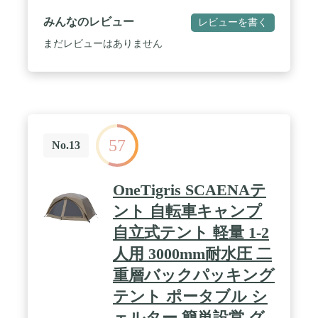
✅【FIELDOORのテントと相性ピッタリ ワンポール
テントにもおすすめ】 FIELDOORの大型のテント
みんなのレビュー
レビューを書く
や、ワンポールテントとの相性もピッタリ。複数使
用で個室感覚で使用できます。 / ✅【軽いので持ち
まだレビューはありません
運びもラクラク 小さくて軽量、コンパクト収納】
収納時は小さくて軽量。かさ張らないので持ち運び
もラクラク。 ✅【子供の秘密基地に変身？！「おウ
チでキャンプ」にGOOD】 お部屋や庭・ベランダで
子供の秘密基地に、雨の時など外に出れない時にお
すすめです。 / ✅【商品詳細】■サイズ：外寸 :
(約)210cm×105cm×110cm、内寸 :
57
(約)200cm×100cm×100cm・収納時 : (約)直径
No.13
14cm×40cm■重量：(約)1.5kg■材質：・テント : ポリ
エステル・グラウンド : ポリエステル・ポール : グ
ラスファイバー■特記事項：・テント本体×1・テン
OneTigris SCAENAテ
トポール×2・専用収納バッグ×1・取扱説明書(日本
語)※商品は、モニターによって色合いが異なって
ント 自転車キャンプ
見える場合があります。 また、仕様・デザインは改
自立式テント 軽量 1-2
良のため予告なく変更することがあります。 / [こん
な商品をお探しの方に] アウトドア アウトドア用品
人用 3000mm耐水圧 二
キャンプ キャンプ用品 キャンプ道具 Fieldoor フィ
ールドア おしゃれ かんたん 初心者 ビギナー 道具
重層バックパッキング
プライバシー 着替え 休憩 防災 災害時 避難 防災用
テント ポータブル シ
品 アウトドアグッズ フィールドギア アクセサリー
レジャー 山 海 ビーチ 公園 フェス 屋外イベント バ
ェルター 簡単設営 グ