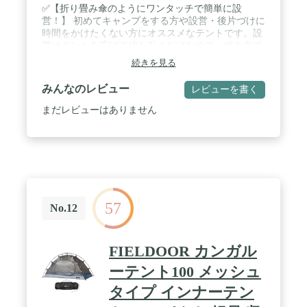
✅【折り畳み傘のようにワンタッチで簡単に設
営！】 初めてキャンプをする方や設営・後片づけに
時間をかけたくない方にオススメなテントです。設
営はテントを広げて紐を引くだけなので、組み立て
の所要時間はなんと(約)15秒という早さ！骨組みの
続きを見る
組み立てがないので、女性でも簡単に組み立てるこ
とができます。 / ✅【優れた通気性でテント内も快
みんなのレビュー
レビューを書く
適！】 ジッパーで開閉可能な2重構造の蚊帳つき窓
と大きな天窓が装備されているので通気性に優れ、
まだレビューはありません
テント内でも快適に過ごすことができます。また、
テントを支えるポールは丈夫なグラスファイバー製
を採用しています。 / ✅【UPF50+という高品質を実
現!!】 UVカットコーティングで紫外線から守る！
テントの生地にはUVカットコーティングが施され
ています。この生地は各カラーごと日本の検査機関
にて品質試験を行っており、UV測定遮蔽率は93％
57
以上、UV測定透過率は最上ランクのUPF評価50+の
No.12
評価に。さらに、耐水度試験では、耐水圧1,500mm
以上という試験結果になりました。一般的な強い雨
が1,500mmと言われており、テントとして申し分な
FIELDOOR カンガル
い結果となりました。 / ✅【商品詳細】 サイズ： 本
体サイズ : (約)200cm×200cm×120cm 収納サイズ :
ーテント100 メッシュ
(約)15cm×15cm×105cm 材質： トップ : ポリエステ
タイプ インナーテン
ル グラウンドシート : ポリエチレン ポール : グラス
ファイバー 重量： (約)3.3kg 耐水圧： 1,500mm以上