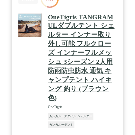
OneTigris TANGRAM
ULダブルテント シェ
ルター インナー取り
外し可能 フルクロー
ズ インナーフルメッ
シュ 3シーズン 2人用
防雨防虫防水 通気 キ
ャンプテント ハイキ
ング 釣り (ブラウン
色)
OneTigris
カンガルースタイル シェルター
カンガルーテント