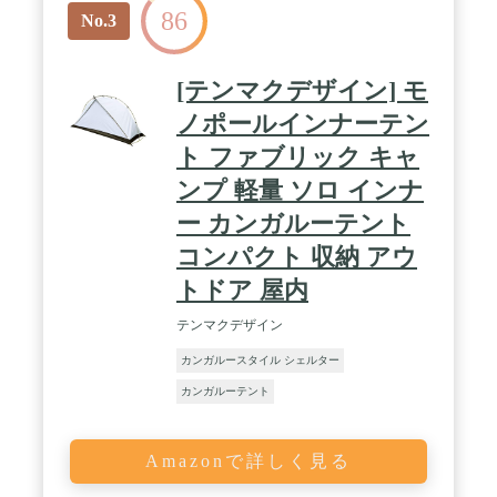
86
特記事項 ・テント本体×1 ・テントポール×2 ・専用
No.3
収納バッグ×1 ・取扱説明書(日本語) ※商品は、モ
ニターによって色合いが異なって見える場合があり
ます。 ※仕様・デザインは改良のため予告なく変更
[テンマクデザイン] モ
することがあります。 / [こんな商品をお探しの方
に] アウトドア アウトドア用品 キャンプ キャンプ
ノポールインナーテン
用品 キャンプ道具 Fieldoor フィールドア おしゃれ
ト ファブリック キャ
かんたん 初心者 ビギナー 道具 プライバシー 着替
え 休憩 防災 災害時 避難 防災用品 アウトドアグッ
ンプ 軽量 ソロ インナ
ズ フィールドギア アクセサリー レジャー 山 海 ビ
ーチ 公園 フェス 屋外イベント バーベキュー BBQ
ー カンガルーテント
運動会 クラブ活動 部活動 お花見 キャンピング グ
コンパクト 収納 アウ
ランピング テント キャンプテント ファミリーテン
ト ビーチテント 簡易 簡易テント ドームテント ド
トドア 屋内
ーム型テント 簡単テント 自立型 軽量 コンパクト
テンマクデザイン
カンガルースタイル シェルター
カンガルーテント
Amazonで詳しく見る