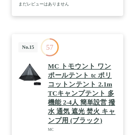
まだレビューはありません
57
No.15
MC トモウント ワン
ポールテント tc ポリ
コットンテント 2.1m
TCキャンプテント 多
機能 2-4人 簡単設営 撥
水 通気 遮光 焚火 キャ
ンプ用 (ブラック)
MC