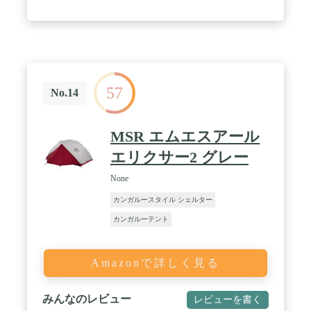
簡単に整理収納！インナーテントスペースを無駄な
く活用できます。ランタン用フックと2つメッシュ
収納バッグを内蔵し、携帯電話や財布、鍵などの小
物を収納しやすいです。 / 【2つの入り口・二層ド
ア】 -SCAENAテントには大きな2つの入り口を設
置。出入りしやすく自然の風通しの良さを体感で
き、通気性に優れていて結露も起こりづらいので非
57
常に快適な空間となっています。メッシュ素材によ
No.14
り蚊や害虫を寄せ付けず、心地の良い室内に。 -メ
ッシュの内側にダブルジッパーにより二層ドアは状
況と天気によって、完全に閉じ、内側のメッシュ製
MSR エムエスアール
扉だけを使用、あるいは全開状態にもなれるので
す。メッシュドアによって換気の時に虫は入らない
エリクサー2 グレー
です。 / 【通気性・防水性・耐摩耗性】耐水性をテ
スト済み、耐水圧はPU3000mmに達します。縫い目
None
にシールテープ防水加工実施。底部は厳選耐摩耗
カンガルースタイル シェルター
40Dリップストップナイロン生地を採用します。通
気性が良く、引裂き強度が高い。 / 【適用場所】 ツ
カンガルーテント
ーリング、キャンプ、ハイキング、登山に最適。フ
ライシート、インナーテント、アルミポールの高品
質素材を採用、安定を与えます。庭、公園、ビー
Amazonで詳しく見る
チ、山などのアウトドア活動にポータブルなテント
です。
みんなのレビュー
レビューを書く