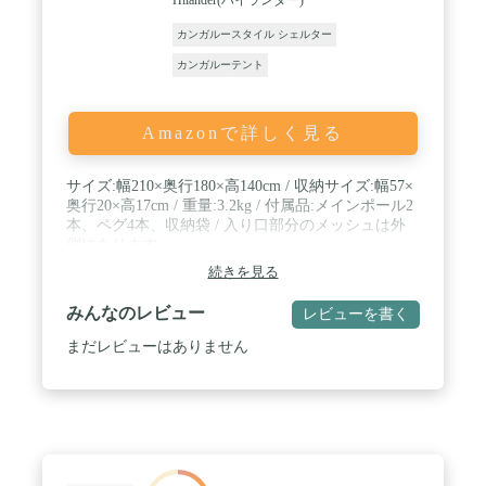
ア アウトドア用品 キャンプ キャンプ用品 キャンプ
道具 Fieldoor フィールドア おしゃれ かんたん 初心
カンガルースタイル シェルター
者 ビギナー 道具 休憩 防災 災害時 避難 防災用品 ア
カンガルーテント
ウトドアグッズ フィールドギア アクセサリー レジ
ャー 山 海 ビーチ 公園 フェス 屋外イベント バーベ
キュー BBQ 運動会 クラブ活動 部活動 お花見 キャ
ンピング
Amazonで詳しく見る
サイズ:幅210×奥行180×高140cm / 収納サイズ:幅57×
奥行20×高17cm / 重量:3.2kg / 付属品:メインポール2
本、ペグ4本、収納袋 / 入り口部分のメッシュは外
側にあります
続きを見る
みんなのレビュー
レビューを書く
まだレビューはありません