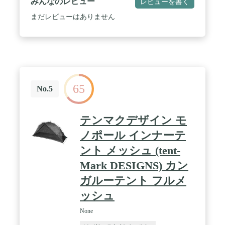
みんなのレビュー
レビューを書く
ョン】 温まった空気を排出するベンチレーション
をテント上部に装備しているので、蒸れにくく結露
まだレビューはありません
の発生も低減します。 / 【簡単設営】インナーテン
トに付いているフックをポールに引っかけるだけの
簡単設営。メインポールの片側は抜けにくいポケッ
トタイプなので、ひとりでも設営しやすくなってい
ます。 / 【使用サイズ】インナーテント/約
210×120×100(h)cm 収納時:約φ19 x 49cm(重量:4Kg)
バイクツーリングなどでも積みやすいコンパクトサ
65
イズとなっています。 / 【耐水性】 PU防水仕様、
No.5
耐水圧：フライ・フロアともに約1,500mm。 / 【ア
フターサービス】各種パーツのご用意がございます
ので安心してお使い頂けます。 詳しくはコールマ
テンマクデザイン モ
ンHPのパーツリストをご確認ください。
ノポール インナーテ
ント メッシュ (tent-
Mark DESIGNS) カン
ガルーテント フルメ
ッシュ
None