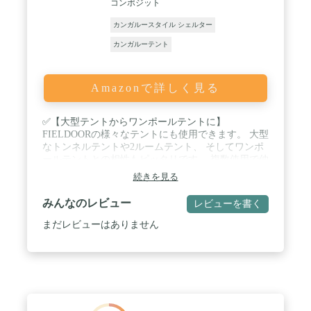
コンポジット
カンガルースタイル シェルター
カンガルーテント
Amazonで詳しく見る
✅【大型テントからワンポールテントに】
FIELDOORの様々なテントにも使用できます。 大型
なトンネルテントや2ルームテント、 そしてワンポ
ールテントとの相性もピッタリです。 複数使用で仲
間とのキャンプも個室感覚で◎ / ✅【小さくて軽
続きを見る
量、持ち運びもラクラク】 収納はとっても小さくて
軽量で持ち運びラクラク！ かさ張らないので手軽に
みんなのレビュー
レビューを書く
移動することができます。 / ✅【子供たちの秘密基
地にも？！】 「おウチでキャンプ」にもオススメ
まだレビューはありません
お部屋や庭・ベランダで子供たちの秘密基地にも◎
雨の時などなかなか外に出れない時にオススメで
す。 / ✅【商品詳細】 サイズ 外寸 :
(約)210cm×105cm×110cm 内寸 :
(約)200cm×100cm×100cm 収納時 : (約)φ14cm×40cm
重量 (約)1.6kg 材質 ・テント : ポリエステル ・グラ
ウンド : ポリエステル ・ポール : グラスファイバー