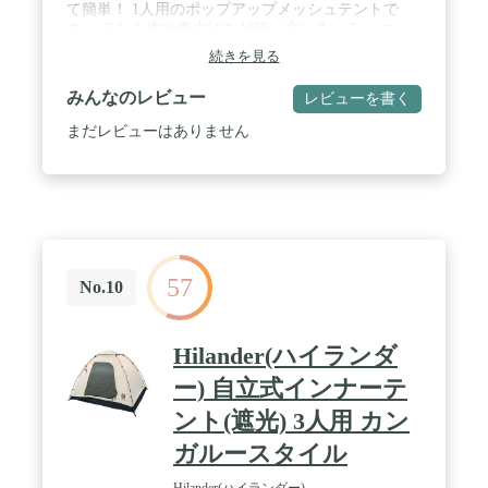
て簡単！ 1人用のポップアップメッシュテントで
す。 テント内や車中泊など使い方いろいろ。 コッ
トとの相性は抜群です！ / ✅【様々なコットに取り
続きを見る
付け可能！】 コットに乗せてゴムバンドするだけな
ので、 様々なコットに簡単に設置ができます。 イ
みんなのレビュー
レビューを書く
ンナーテントを使用しないキャンプなどに ピッタリ
なアイテムです。 / ✅【シェルターやタープ内のイ
まだレビューはありません
ンナーとして】 カンガルースタイル用として シェ
ルターやタープと使用することで、 カンガルースタ
イル用テントに。 ちょっとワイルドなキャンプも楽
しめます。 ✅【簡単設営＆軽量で持ち運びもラクラ
ク】 いろんなシーンで使えるテント！ テント泊で
使用する以外にも、 車中泊や蚊帳のようにご自宅
で、 ピクニックの時などにもＧＯＯＤ！ / ✅【商品
57
詳細】 サイズ 使用時 : (約)230cm×70cm×70cm 収納
No.10
時 : (約)φ70cm×4cm 重量 (約)1kg 材質 生地 : ポリエ
ステル フレーム : グラスファイバー 付属品 ・テン
ト本体×1 ・ペグ×4 ・専用収納バッグ×1 ・取扱説明
Hilander(ハイランダ
書(日本語) ※商品は、モニターによって色合いが異
なって見える場合があります。 ※仕様・デザインは
ー) 自立式インナーテ
改良のため予告なく変更することがあります。 / [こ
ント(遮光) 3人用 カン
んな商品をお探しの方に] インナーテント カンガル
ースタイル 自立式 メッシュ ワンタッチ ポップアッ
ガルースタイル
プテント シェルター テントinシェルター インナー
テントのみ ポップアップメッシュテント アウトド
Hilander(ハイランダー)