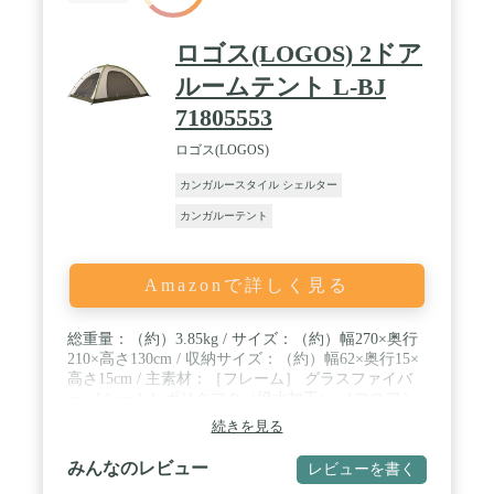
ロゴス(LOGOS) 2ドア
ルームテント L-BJ
71805553
ロゴス(LOGOS)
カンガルースタイル シェルター
カンガルーテント
Amazonで詳しく見る
総重量：（約）3.85kg / サイズ：（約）幅270×奥行
210×高さ130cm / 収納サイズ：（約）幅62×奥行15×
高さ15cm / 主素材：［フレーム］ グラスファイバ
ー ［シート］ポリタフタ（撥水加工） ［フロアシ
ート］バルキーポリタフタ（耐水圧3000mm） ［メ
続きを見る
ッシュ］ポリエステル / 隣り合わせにドアを配置。
仲間同士、向かい合わせや並べて設営しレイアウト
みんなのレビュー
レビューを書く
自在。１人でも組立て簡単なEZスリーブ構造。