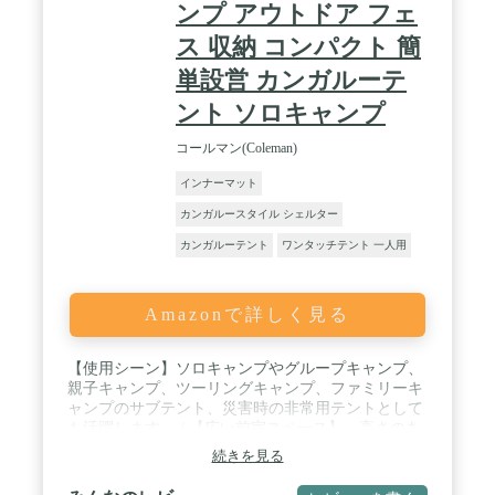
ンプ アウトドア フェ
ス 収納 コンパクト 簡
単設営 カンガルーテ
ント ソロキャンプ
コールマン(Coleman)
インナーマット
カンガルースタイル シェルター
カンガルーテント
ワンタッチテント 一人用
Amazonで詳しく見る
【使用シーン】ソロキャンプやグループキャンプ、
親子キャンプ、ツーリングキャンプ、ファミリーキ
ャンプのサブテント、災害時の非常用テントとして
も活躍します。 / 【広い前室スペース】 高さのあ
るフロントポールにより、快適な前室スペースを確
続きを見る
保。雨の日でも快適に使用でき、テント内に入らな
い荷物も置くことができます。 / 【ベンチレーシ