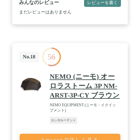
みんなのレビュー
レビューを書く
ア:70D ナイロンタフタ 耐水圧 3,000 ｍｍポリウレ
タン&DWRコーティング / ユニセックス大人 / 商品
まだレビューはありません
本体サイズ:1.02x2.13x2.79meters / 対象シーズン:オ
ールシーズン
56
No.18
NEMO (ニーモ) オー
ロラストーム 3P NM-
ARST-3P-CY ブラウン
NEMO EQUIPMENT (ニーモ・イクイッ
プメント)
カンガルーテント
Amazonで詳しく見る