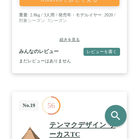
重量: 2.8kg / 3人用 / 発売年・モデルイヤー: 2020 /
対象シーズン: 3シーズン
続きを見る
みんなのレビュー
レビューを書く
まだレビューはありません
56
No.19
search
テンマクデザイン サ
ーカスTC