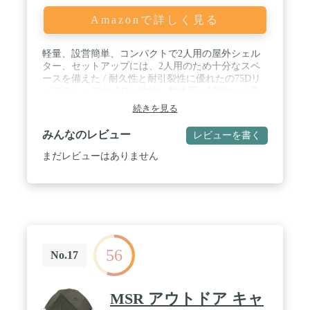
Amazonで詳しく見る
軽量、設営簡単、コンパクトで2人用の屋外シェル
ター、セットアップには、2人用のため十分なスペ
ースを備えた / 耐久性と耐引裂性に優れたの75Dリ
ップストップナイロン生地、耐水圧：1500mm / 高
さ：3.9´-4.2 ´/ 120cm-130cm（アルペンストックの高
続きを見る
さ）、 アルペンストックが必要ですが、別売りで
す、ご注意ください。 / スリープエリア：7.2ft *
みんなのレビュー
レビューを書く
3.9ft / 220cm * 120cm パッケージサイズ：
16.9”（H）* 7”（D）/ 43cm * 18cm 重さ：3.9lb /
まだレビューはありません
1811g / タープシェルターとして使用するためにイン
ナーテントを取り外すことができます
56
No.17
MSR アウトドア キャ