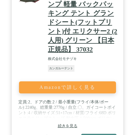
ンプ 軽量 バックパッ
キング テント グラン
ドシート(フットプリ
ント)付 エリクサー2 (2
人用) グリーン 【日本
正規品】 37032
株式会社モチヅキ
カンガルーテント
Amazonで詳しく見る
定員:2、ドアの数:2 / 最小重量(フライ/本体/ポー
ル):2240g、総重量:2770g / 自立:〇、ガイコートポイ
ント:4 / 収納サイズ:51×17cm / 材質/フライ:68D ポリ
エステルリップストップ 耐水圧 1,500mm ポリウレ
タン&DWRコーティング、ポール:7000 シリーズア
続きを見る
ルミ、キャノピー:40Dリップストップナイロン
DWRコーティング、20D マイクロメッシュ、フロ