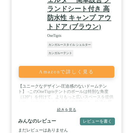
ーベキュー BBQ 運動会 クラブ活動 部活動 お花見
キャンピング グランピング テント キャンプテント
ランドシート付き 高
ファミリーテント ビーチテント 簡易 簡易テント ド
防水性 キャンプ アウ
ームテント ドーム型テント 簡単テント 自立型 軽量
コンパクト
トドア (ブラウン)
OneTigris
カンガルースタイル シェルター
カンガルーテント
Amazonで詳しく見る
【ユニークなデザイン-圧迫感のないドームテン
ト】 -このOneTigrisテントのポールは特別な角度
（120°）を付けて、よりもっと広いスペースを提供
して、ソロテントまたは2人で使用でき、快適な居
住性を実現しています。 -取り外し可能フライシー
続きを見る
ト＆インナーテント。後ろがくり抜かれたようなデ
ザインで、アウトドアのシェルターとして単独で設
みんなのレビュー
レビューを書く
置できます。 / 【収納スペース】 3Dメッシュポケ
ット：この自立式な山岳テントはいつでも服などを
まだレビューはありません