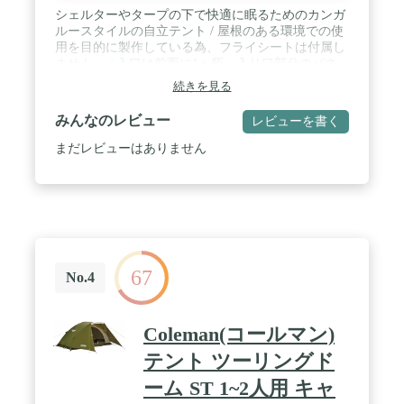
シェルターやタープの下で快適に眠るためのカンガ
ルースタイルの自立テント / 屋根のある環境での使
用を目的に製作している為、フライシートは付属し
ません。 / 入口は前面に1ヶ所。入り口部分のパネ
ルのみメッシュにすることも可能です。 / サイズ：(
続きを見る
約 )使用時 210cm×70cm×( H )97cm 収納時
Φ11×51cm / 重量（約）：1.28kg / 素材：[ウォー
みんなのレビュー
レビューを書く
ル]68Dポリエステル/ポリエステルメッシュ [ボト
ム]68D ポリエステルタフタ ( PUコーティング、シ
まだレビューはありません
ームテープ加工、耐水圧1,200mm ) [ポール]グラス
ファイバー / 付属品：収納ケース
67
No.4
Coleman(コールマン)
テント ツーリングド
ーム ST 1~2人用 キャ