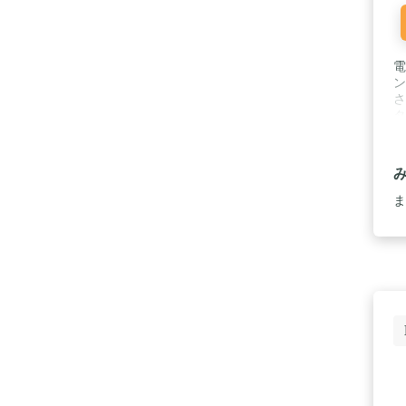
電
ン
さ
タ
ま