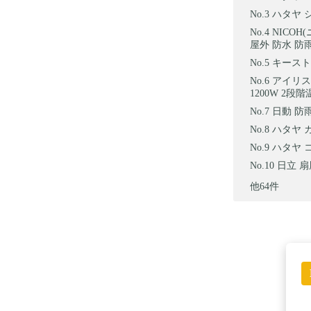
ハタヤ 
NICOH
屋外 防水 防雨
キースト
アイリス
1200W 2段
日動 防雨
ハタヤ カ
ハタヤ コー
日立 扇
他64件