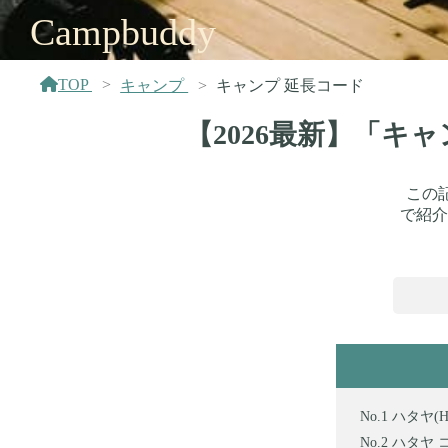
Campbuddy
TOP
キャンプ
キャンプ 延長コード
【2026最新】「キ
この
で紹介
ハタヤ(H
ハタヤ コー