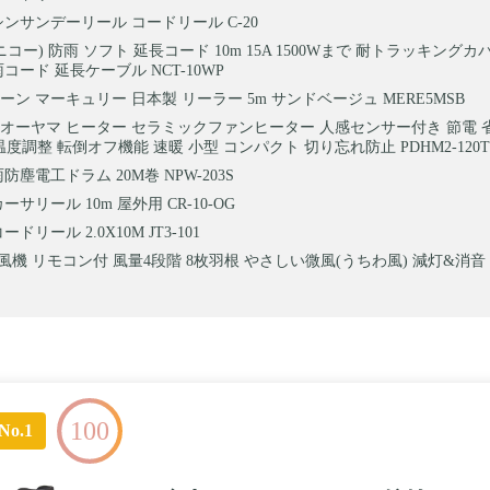
シンサンデーリール コードリール C-20
(ニコー) 防雨 ソフト 延長コード 10m 15A 1500Wまで 耐トラッキング
コード 延長ケーブル NCT-10WP
ーン マーキュリー 日本製 リーラー 5m サンドベージュ MERE5MSB
オーヤマ ヒーター セラミックファンヒーター 人感センサー付き 節電 
階温度調整 転倒オフ機能 速暖 小型 コンパクト 切り忘れ防止 PDHM2-120T
防塵電工ドラム 20M巻 NPW-203S
ーサリール 10m 屋外用 CR-10-OG
ドリール 2.0X10M JT3-101
風機 リモコン付 風量4段階 8枚羽根 やさしい微風(うちわ風) 減灯&消音 HE
100
No.1