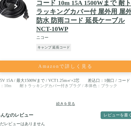
コード 10m 15A 1500Wまで 耐
ラッキングカバー付 屋外用 屋
防水 防雨コード 延長ケーブル
NCT-10WP
ニコー
キャンプ 延長コード
Amazonで詳しく見る
25V 15A / 最大1500Wまで / VCT1.25m㎡×2芯 差込口：1個口 / コード
：10m 耐トラッキングカバー付きプラグ / 本体色：ブラック
続きを見る
みんなのレビュー
レビューを書
だレビューはありません