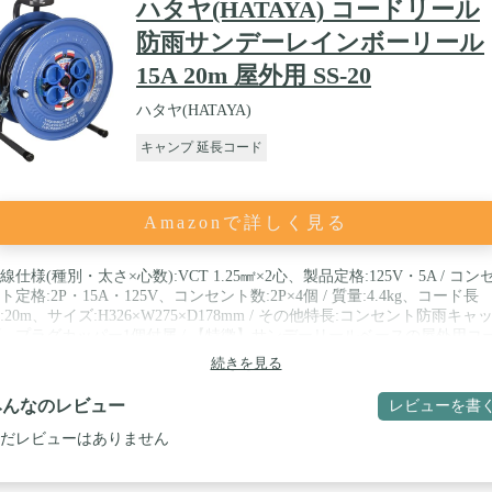
ハタヤ(HATAYA) コードリール
防雨サンデーレインボーリール
15A 20m 屋外用 SS-20
ハタヤ(HATAYA)
キャンプ 延長コード
Amazonで詳しく見る
線仕様(種別・太さ×心数):VCT 1.25㎟×2心、製品定格:125V・5A / コン
ト定格:2P・15A・125V、コンセント数:2P×4個 / 質量:4.4kg、コード長
:20m、サイズ:H326×W275×D178mm / その他特長:コンセント防雨キャ
、プラグカッパー1個付属 / 【特徴】サンデーリールベースの屋外用コ
リールです。便利に使える防雨型のコードリールでコンセントの防雨・
続きを見る
キャップは一体成型タイプを採用しており、開閉が簡単です。Wコンセ
を一体モールド成型し内部配線部への水の侵入を防ぐ、防雨型四ッ口コ
みんなのレビュー
レビューを書
ントです。ハタヤオリジナルの折り曲げフレームは、持ち運びやすいグ
プを上部に、仰向けに置いた時に安定する凸部を背面部に一体に形成し
だレビューはありません
ます。屋内用プラグを簡単取付で屋外用プラグに変換可能なプラグカッ
を1個付属しており、収納ホルダーを背面に装備しています。