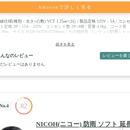
Amazonで詳しく見る
線仕様(種別・太さ×心数):VCT 1.25㎟×2心 / 製品定格:125V・5A / コン
ト定格:2P・15A・125V、コンセント数:2P×4個 / 質量:4.0kg、コード長
:20m、サイズ:H328×W258×D200mm / その他特長:コンセント防塵シャ
ー付
続きを見る
みんなのレビュー
レビューを書
だレビューはありません
82
No.4
NICOH(ニコー) 防雨 ソフト 延