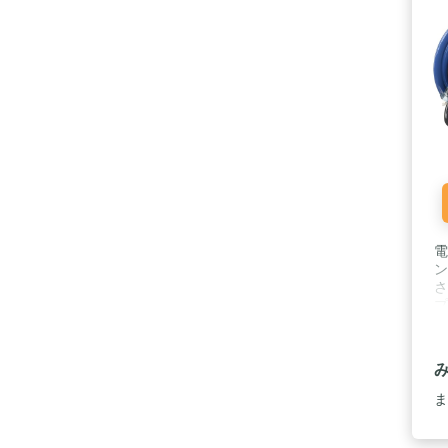
電
ン
さ
プ
ド
塵
ト
セ
ッ
ま
い
ー