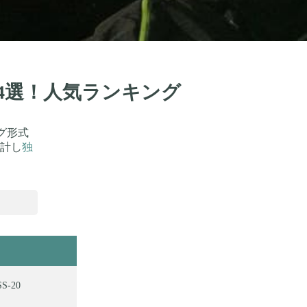
74選！人気ランキング
グ形式
計し
独
-20