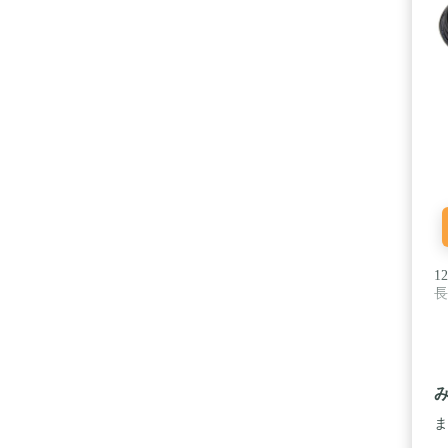
1
長
ま