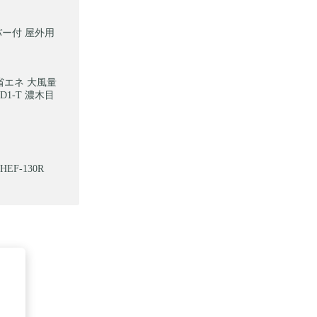
カバー付 屋外用
省エネ 大風量
D1-T 濃木目
F-130R