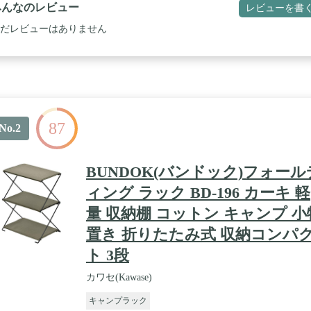
ッキ 重量/約1.7kg 分散耐荷重/約30kg / ※商品の色、ラベル等仕
みんなのレビュー
レビューを書
関してはメーカーの都合により、若干の変更になる場合がございますの
了承ください。
だレビューはありません
87
No.2
BUNDOK(バンドック)フォール
ィング ラック BD-196 カーキ 軽
量 収納棚 コットン キャンプ 小
置き 折りたたみ式 収納コンパ
ト 3段
カワセ(Kawase)
キャンプラック