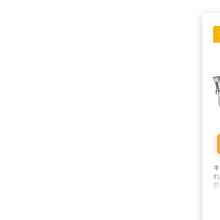
キ
れ
群
と
2
さ