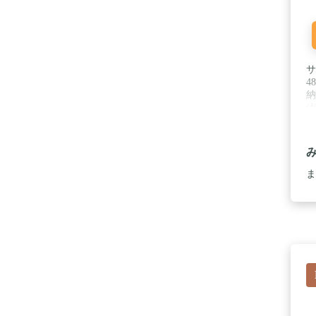
サ
4
納
(
ま