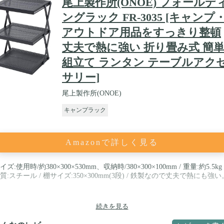
尾上製作所(ONOE) フォールデ
ングラック FR-3035 [キャンプ
アウトドア用品をすっきり整頓
丈夫で熱に強い 折り畳み式 簡
組立て ランタン テーブルアク
サリー]
尾上製作所(ONOE)
キャンプラック
Amazonで詳しく見る
イズ:使用時/約380×300×530mm、収納時/380×300×100mm / 重量:約5.5kg 
質:スチール / 棚サイズ:350×300mm(3段) / 鉄製なので丈夫で熱にも強い
続きを見る