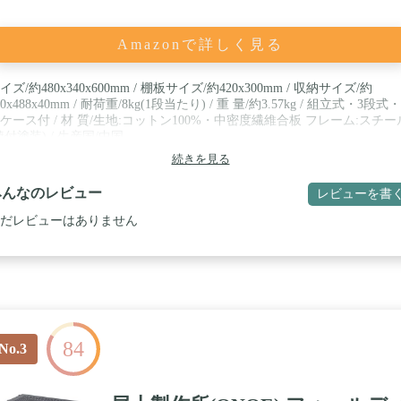
Amazonで詳しく見る
イズ/約480x340x600mm / 棚板サイズ/約420x300mm / 収納サイズ/約
80x488x40mm / 耐荷重/8kg(1段当たり) / 重 量/約3.57kg / 組立式・3段式
ケース付 / 材 質/生地:コットン100%・中密度繊維合板 フレーム:スチー
焼付塗装) / 生産国/中国
続きを見る
みんなのレビュー
レビューを書
だレビューはありません
84
No.3