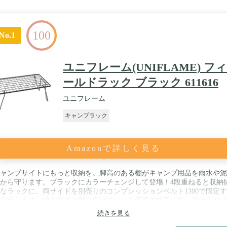
100
No.1
ユニフレーム(UNIFLAME) フィ
ールドラック ブラック 611616
ユニフレーム
キャンプラック
Amazonで詳しく見る
ャンプサイトにもっと収納を。脚高のある棚がキャンプ用品を雨水や泥
から守ります。ブラックにカラーチェンジして登場！4段重ねると収納
なラックに。両サイドを別売りのコンプレッションベルト1300で固定
安定します。組み立ては脚を広げてツメを天面の格子に引っ掛けるだけ
段重ねて棚付きのローテーブルに。 / サイズ（使用時）/約60×35×23（高
続きを見る
）cm サイズ（収納時）/約60×35×1（厚さ）cm 材 質/鉄・カチ