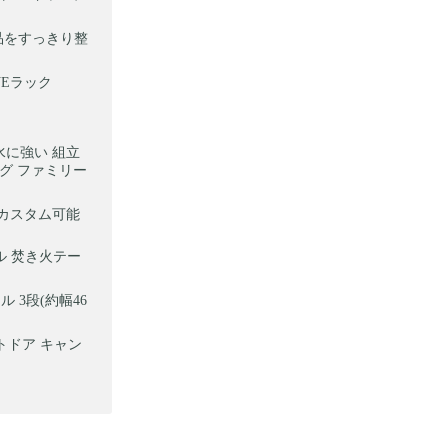
用品をすっきり整
VEラック
水に強い 組立
ッグ ファミリー
でカスタム可能
ブル 焚き火テー
 3段(約幅46
トドア キャン