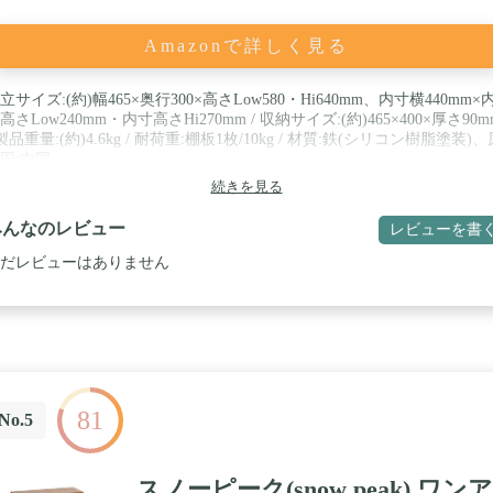
Amazonで詳しく見る
立サイズ:(約)幅465×奥行300×高さLow580・Hi640mm、内寸横440mm×
高さLow240mm・内寸高さHi270mm / 収納サイズ:(約)465×400×厚さ90m
 製品重量:(約)4.6kg / 耐荷重:棚板1枚/10kg / 材質:鉄(シリコン樹脂塗装)、
国:中国
続きを見る
みんなのレビュー
レビューを書
だレビューはありません
81
No.5
スノーピーク(snow peak) ワンア