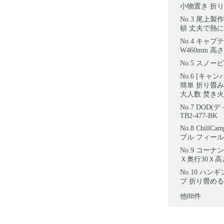
小物置き 折り
尾上製作
頓 丈夫で熱に
キャプテン
W460mm 高
スノーピー
[キャン
簡単 折り畳み
大人数 焚き火
DOD(
TB2-477-BK
Chill
ブル フィー
コーナン
Ｘ奥行30Ｘ高さ
ハンギン
プ 折り畳める
他88件