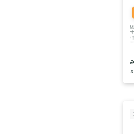
組
寸
/
産
ま