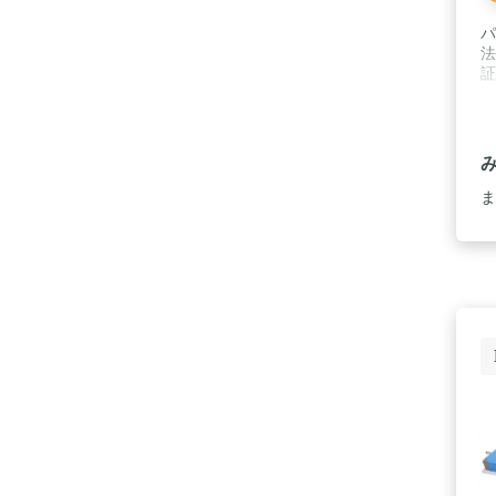
パ
法
証
ま