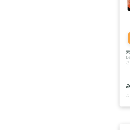
素
B
さ
ま