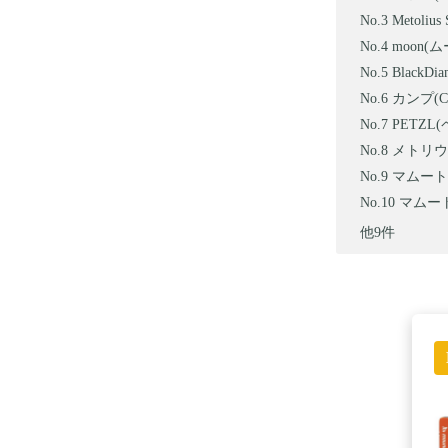
Metoliu
moon
Black
カンプ(C
PETZL
メトリウ
マムート Cr
マムート S
他9件