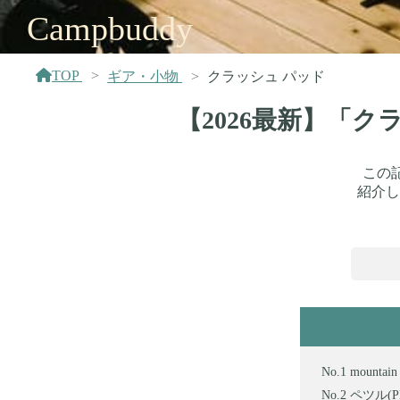
Campbuddy
TOP
ギア・小物
クラッシュ パッド
【2026最新】「
この
紹介し
mount
ペツル(P