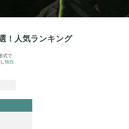
9選！人気ランキング
形式で
し
独自