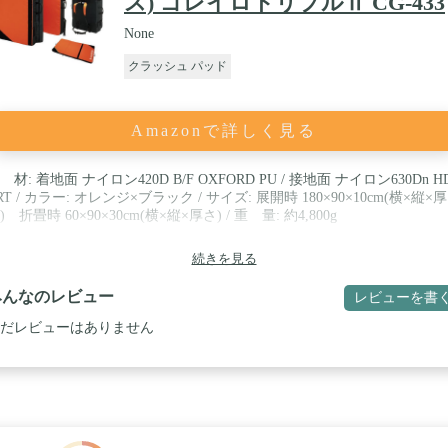
ス) ゴレイロトリプルⅡ CG-433
None
クラッシュ パッド
Amazonで詳しく見る
 材: 着地面 ナイロン420D B/F OXFORD PU / 接地面 ナイロン630Dn H
RT / カラー: オレンジ×ブラック / サイズ: 展開時 180×90×10cm(横×縦×厚
) 折畳時 60×90×30cm(横×縦×厚さ) / 重 量: 約4,800g
続きを見る
みんなのレビュー
レビューを書
だレビューはありません