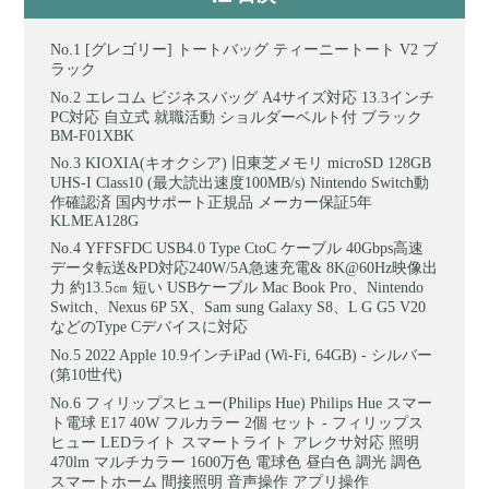
[グレゴリー] トートバッグ ティーニートート V2 ブ
ラック
エレコム ビジネスバッグ A4サイズ対応 13.3インチ
PC対応 自立式 就職活動 ショルダーベルト付 ブラック
BM-F01XBK
KIOXIA(キオクシア) 旧東芝メモリ microSD 128GB
UHS-I Class10 (最大読出速度100MB/s) Nintendo Switch動
作確認済 国内サポート正規品 メーカー保証5年
KLMEA128G
YFFSFDC USB4.0 Type CtoC ケーブル 40Gbps高速
データ転送&PD対応240W/5A急速充電& 8K@60Hz映像出
力 約13.5㎝ 短い USBケーブル Mac Book Pro、Nintendo
Switch、Nexus 6P 5X、Sam sung Galaxy S8、L G G5 V20
などのType Cデバイスに対応
2022 Apple 10.9インチiPad (Wi-Fi, 64GB) - シルバー
(第10世代)
フィリップスヒュー(Philips Hue) Philips Hue スマー
ト電球 E17 40W フルカラー 2個 セット - フィリップス
ヒュー LEDライト スマートライト アレクサ対応 照明
470lm マルチカラー 1600万色 電球色 昼白色 調光 調色
スマートホーム 間接照明 音声操作 アプリ操作