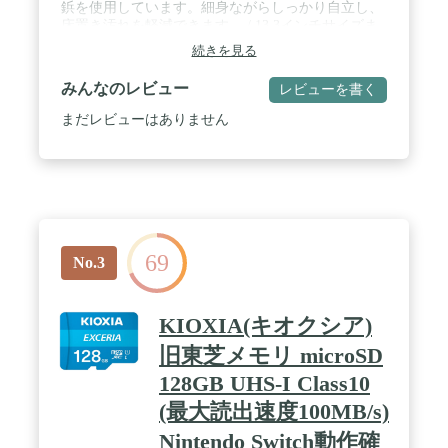
鋲を使用しています。細身ながらしっかり自立し、
床置き汚れを軽減できます。 / 13.3インチサイズま
でのパソコンを収納可能です。 / バッグ表面には光
続きを見る
沢感のあるファブリック生地を使用しています。 /
パソコン収納部には、パソコンを衝撃から保護する
みんなのレビュー
レビューを書く
クッション素材を使用しています。
まだレビューはありません
69
No.3
KIOXIA(キオクシア)
旧東芝メモリ microSD
128GB UHS-I Class10
(最大読出速度100MB/s)
Nintendo Switch動作確