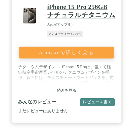
iPhone 15 Pro 256GB
ナチュラルチタニウム
Apple(アップル)
グレゴリー トートバッグ
Amazonで詳しく見る
チタニウムデザイン — iPhone 15 Proは、強くて軽
い航空宇宙産業レベルのチタニウムデザインを採
用。背面には、テクスチャードマットガラスを。前
面には、どんなスマートフォンのガラスよりも頑丈
なCeramic Shieldを。防沫性能、耐水性能、防塵性能
続きを見る
も備えています。 / 先進的なディスプレイ — 6.1イ
ンチのSuper Retina XDRディスプレイはProMotionを
みんなのレビュー
レビューを書く
採用。圧倒的なグラフィックス性能が必要な時は、
120Hzまでリフレッシュレートを上げます。Dynamic
まだレビューはありません
Islandには、アラートやライブアクティビティが浮
かび上がります。常時表示ディスプレイは、最新情
報を常にロック画面上に表示。一目で確認できるの
で、タップする必要はありません。 / A17 Pro。Pro