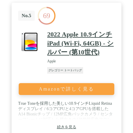
ります。スマートフォン（Galaxy・Xperiaなど）、
タブレット、ノートPC（MacbookPro・
69
MacbookAir・Macbook・Huawei Mate・HP・Lenovo
No.5
など）、ゲーム機（NintendoSwitch）に対応してい
ます。iPhone 15 Pro Max Plusにも対応しています。
/ 4.【E-Marker搭載】USB4.0ケーブルは仕様が高
2022 Apple 10.9インチ
く、そのためケーブルの直径が太くなっています。
E-Markerの充電保護システムにより、安全かつ安定
iPad (Wi-Fi, 64GB) - シ
した急速充電が可能です。充電保護システムによ
ルバー (第10世代)
り、最適かつより安全に急速充電ができます。過充
電や発熱から大切な機器を保護します。 / 5.【柔軟
Apple
性と耐久性】FPCワイヤーを使用しており、10,000
回の曲げ試験に耐える柔軟性と高耐久性を実現して
グレゴリー トートバッグ
います。ポートはアルミニウム合金で製造され、酸
化防止と防錆効果があります。
Amazonで詳しく見る
True Toneを採用した美しい10.9インチLiquid Retina
ディスプレイ / 6コアCPUと4コアGPUを搭載した
A14 Bionicチップ / 12MP広角バックカメラ / センタ
ーフレームに対応した横向きの12MP超広角フロン
トカメラ / セキュア認証とApple PayのためのTouch
続きを見る
ID / いつでもつながれるように超高速Wi-Fi 6に対応