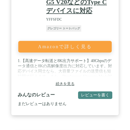
G5 V20などのType C
デバイスに対応
YFFSFDC
グレゴリー トートバッグ
Amazonで詳しく見る
1.【高速データ転送と8K出力サポート】40Gbpsのデ
ータ通信と8Kの高解像度出力に対応しています。対
応デバイス同士なら、大容量ファイルの送受信も短
時間で行えます。また、Displayport Alternate Mode対
応デバイスであれば、本製品で映像信号・音声信号
続きを見る
を取り扱えます。コネクタ部分の強化により、断線
の心配が少なくなっています。 / 2.【240Wまでの超
みんなのレビュー
レビューを書く
高速充電に対応】USB PD（Power Delivery）に対応
しており、最大240Wの急速充電が可能です。急速
まだレビューはありません
充電対応のスマートフォンだけでなく、充電に時間
のかかるノートPCなどの充電時間を大幅に短縮でき
ます。※PD充電を行うには、PDに対応したデバイ
ス・ケーブル・充電器が必要です。 / 3.【幅広い機
器に対応】Type-C搭載デバイスと幅広い互換性があ