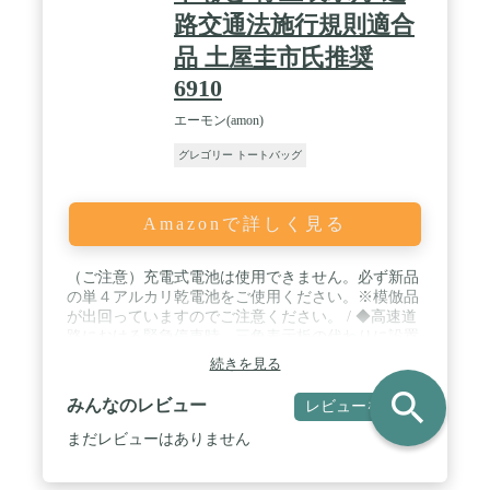
路交通法施行規則適合
品 土屋圭市氏推奨
6910
エーモン(amon)
グレゴリー トートバッグ
Amazonで詳しく見る
（ご注意）充電式電池は使用できません。必ず新品
の単４アルカリ乾電池をご使用ください。※模倣品
が出回っていますのでご注意ください。 / ◆高速道
路における緊急停車時、三角表示板の代わりに設置
できる道路交通法施行規則適合品。◆夜間約800
続きを見る
ｍ、昼間約300ｍから強力発光で存在を知らせる安
search
心の視認距離(※乾電池残量や道路環境により異な
みんなのレビュー
レビューを書く
ります)。◆底面がマグネットなので、車内から車
のルーフに安全に設置できる。シリコン製の防水カ
まだレビューはありません
バーにより、車体への傷付きを防止。◆車の運転席
周りやバイクのシート下などに収納できるコンパク