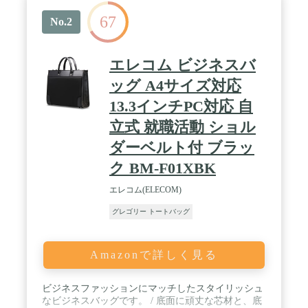
67
No.2
エレコム ビジネスバ
ッグ A4サイズ対応
13.3インチPC対応 自
立式 就職活動 ショル
ダーベルト付 ブラッ
ク BM-F01XBK
エレコム(ELECOM)
グレゴリー トートバッグ
Amazonで詳しく見る
ビジネスファッションにマッチしたスタイリッシュ
なビジネスバッグです。 / 底面に頑丈な芯材と、底