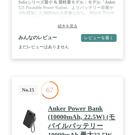
Solixシリーズ最小 & 最軽量モデル：モデル「Anker
521 Poratable Power Station」よりバッテリー容量が
10%増加した288Whの大容量ながら、半分以下のサ
イズを実現しました。付属のストラップを使えば、
両手を使うことなく肩にかけて持ち運びいただけま
続きを見る
す。※ACポートは搭載しておりません。 / 防災用途
にもおすすめ：60~80%での保管を推奨している一
みんなのレビュー
レビューを書く
般的なポータブル電源と異なり、100%満充電で保
管可能です。主電源をオフにする機能を搭載するこ
まだレビューはありません
とで自然放電を軽減でき、いざという時に電力を最
大活用できます。また様々な機器に対応した出力と
コンパクトサイズを両立しているため、持ち運び用
や、寝室への設置用など二台目のサブバッテリーと
しても最適です。 / 7ポートから最大300W出力：
USB-C、USB-A、カーソケットを含む合計7ポート
を搭載し、最大300W出力が可能です。キャンプ時
67
に家族全員分のスマホなどを充電することができ、
No.15
ノートPCへの急速充電はもちろん、カメラやプロジ
ェクター、ドローンなど様々な機器へ給電 / 充電で
きます。※ACポートは搭載しておりません。 / 豊富
Anker Power Bank
な充電方法：USB-C、ソーラーパネル、シガーソケ
(10000mAh, 22.5W) (モ
ットに対応し、多様な場面に合わせて充電が可能で
す。USB-C 140Wを1つ接続で約2.3時間、USB-C
バイルバッテリー
140Wを2つ同時接続だと合計280W入力が可能※な
ため、約1.5時間で100%満充電可能です。※140W以
10000mAh 最大22.5W