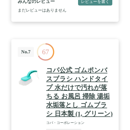
みんなのレビュー
レビューを書く
インメント（映像・音楽・ゲーム）との連動が可能
です。また、キャンドル色（2000K）～昼光色
まだレビューはありません
(6500K）にも対応するため、日常使いの電球として
も幅広く使用可能です。 / 【おすすめの使い方】 最
小クラスのサイズ感のため、特にペンダント照明、
小型ダウンライト、ブラケット照明での使用におす
すめです。多灯タイプのフロアライトに使用する
と、よりカラフルな明かりの演出を楽しむことがで
きます。 / 【サラウンドライティングの没入感をさ
67
らにパワーアップ】 フルカラー電球による映像・音
No.7
楽・ゲームとのシンクロで、臨場感のある空間を作
り出します。"【サラウンドライティングの没入感
をさらにパワーアップ】 フルカラー電球による映
コパ公式 ゴムポンバ
像・音楽・ゲームとのシンクロで、臨場感のある空
間を作り出します。 / 【"Sync Box”でゲーム・映
スブラシ ハンドタイ
像・音楽とシンクロ】シンクロ専用デバイス"Sync
プ 水だけで汚れが落
Box"（別売り）で、最大10個のHueライトをゲー
ム、映像、音楽とシンクロさせ、サラウンドライテ
ちる お風呂 掃除 湯垢
ィングとしても楽しむことができます。
水垢落とし ゴムブラ
シ 日本製 (1, グリーン)
コパ・コーポレーション