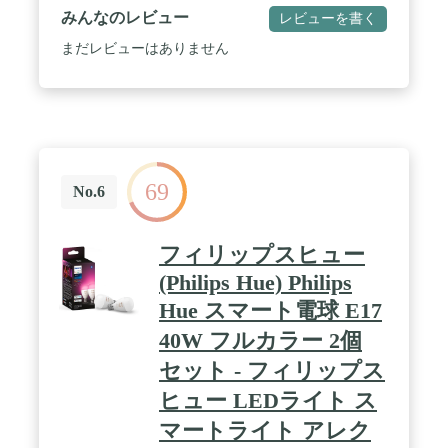
/ 充電とアクセサリのためのUSB-Cコネクタ / あら
みんなのレビュー
レビューを書く
ゆる場所で、あらゆることを楽しむための、一日中
使えるバッテリー / iPadをさらに万能に。生産性を
まだレビューはありません
向上させたり共同作業ができるiPadOS 16のパワフ
ルな新機能 / Apple Pencil(第1世代)とMagic Keyboard
Folioに対応
69
No.6
フィリップスヒュー
(Philips Hue) Philips
Hue スマート電球 E17
40W フルカラー 2個
セット - フィリップス
ヒュー LEDライト ス
マートライト アレク