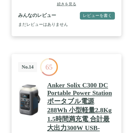
手間が省けるだけでなく防犯にも最適です。 / 防
続きを見る
犯・見守りに最適：動作検知時のアプリ通知を設定
すれば離れた場所からでも家族の出入りや宅配物の
みんなのレビュー
レビューを書く
置き配の到着が確認でき、家族の安全の見守りか
ら、防犯対策、便利な自動のライト点灯までをこれ
まだレビューはありません
一台で可能にする製品です。 / ソーラー充電：ソー
ラーパネルを搭載しているため、太陽光が当たる場
所に設置することで充電する手間が省けます。 ※天
候や使用環境により発電できる電力は大きく変化し
ます。 / 夜間でも細部まで鮮明な映像：2K (300万画
素) の高画質で細部まで鮮明に映し、被写体のわず
かな動きや表情まで見逃しません。本体に搭載され
65
たカラーナイトビジョン機能で、夜間でもカラーで
No.14
はっきりとした映像を残すことができ、不審者が特
定しやすく防犯性が向上します。 / AIカメラ搭載：
AIカメラが約8m先まで動きを検出し、リアルタイ
Anker Solix C300 DC
ムでお使いのスマホに通知を送ります。検知の対象
Portable Power Station
やエリアはスマホアプリから変更できます。また、
アプリを使用すれば、どこにいても双方向での通話
ポータブル電源
が可能。不法侵入など注意が必要な際には、105dB
288Wh 小型軽量2.8Kg
の警報を鳴らしたり、ライトを点灯させることがで
きます。 / 簡単に設置可能：配線不要なワイヤレス
1.5時間満充電 合計最
設計により、どこでも気軽に設置が可能です。 / 追
加料金不要：ご購入後は月額料金不要です。内蔵メ
大出力300W USB-
モリー (8GB)により、ローカルストレージに直接暗