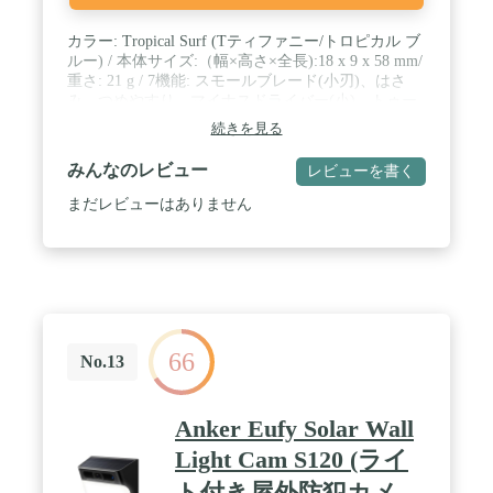
カラー: Tropical Surf (Tティファニー/トロピカル ブ
ルー) / 本体サイズ:（幅×高さ×全長):18 x 9 x 58 mm/
重さ: 21 g / 7機能: スモールブレード(小刃)、はさ
み、つめやすり、マイナスドライバー(小)、トゥー
スピック(つまようじ)、ピンセット、キーリング /
続きを見る
素材: ステンレススチール、セリドール樹脂 / 画像
の色味はご覧になる環境(PCモニターやスマホ画
みんなのレビュー
レビューを書く
面、ブラウザ等)や撮影時の光加減等により、実際
の商品色味と若干異なる場合がございます。また各
まだレビューはありません
商品の色/商品名はカラーチャートに着想を得たイメ
ージネームであり、実際の色見本カラーネームに必
ずしも合致するものではありません。予めご了承下
さい。
66
No.13
Anker Eufy Solar Wall
Light Cam S120 (ライ
ト付き屋外防犯カメ