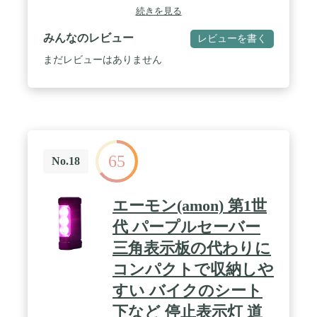
応(10点) / 【インターフェース】USBポート：USB
ス接続です*。写真、書類、容量の大きなビデ オフ
続きを見る
2.0 Type-Cポート（OTG機能付き）、オーディオ関
ァイルの送信もすばやく完了するので、あらゆる場
連ポート：マイクロホン/ヘッドホン・コンボ・ジャ
所で作業できます。USB-C コ ネクタに、外部ディ
みんなのレビュー
レビューを書く
ック / 【カメラ（イン/アウト） 】800万画素 / 800万
スプレイなどを接続することもできます。 / Touch
画素、【スロット】microSDメディアカードリーダ
まだレビューはありません
ID でロック解除も支払いも ̶ トップボタンに Touch
ー（最大1TBまで対応可能）
ID を内蔵。iPad Air のロ ック解除も、アプリへのサ
インインも、Apple Pay を使った安全な支払いも、
あなたの 指紋でどうぞ*。 / * 免責事項 ̶ これらは製
品の主な機能の概要です。詳しくは以下をご覧くだ
さい。
65
No.18
エーモン(amon) 第1世
代 パープルセーバー
三角表示板の代わりに
コンパクトで収納しや
すい バイクのシート
下など 停止表示灯 道