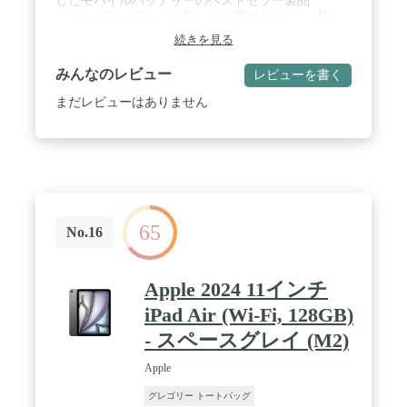
したモバイルバッテリーのベストセラー製品
「Anker PowerCore 10000」の次世代モデル。【出
力】【薄型設計】【搭載ポート】の3点で進化した
続きを見る
モバイルバッテリーです。 / コンパクトサイズかつ
安心の大容量：コンパクトサイズながら10000mAh
みんなのレビュー
レビューを書く
の大容量で、iPhone 15を約2回、Galaxy S24を約1.8
回充電することができます。 / 世界最薄クラスの薄
まだレビューはありません
型設計：1円玉の直径よりも薄い厚さ約16mmでポー
チやカバンの小さなポケットにも入る薄型デザイン
(※10000mAhかつUSB-Cポートを2つ備えた3ポート
搭載のモバイルバッテリーにおいて、2024年2月時
点 / Anker調べ) 。 / ストラップとして使用可能なケ
ーブルつき：付属のUSB-C & USB-C ケーブルの端
子部分を収納してストラップとして使用できる設計
65
を初めて採用。持ち歩きの際にケーブルを別で準備
No.16
する必要はありません。 / 最大22.5W急速充電：最
大22.5W出力で、スマートフォンを含めた様々な機
器に急速充電が可能です。さらに入出力可能なUSB-
Apple 2024 11インチ
Cポートを2つ搭載し、USB-Aポートと合わせると3
iPad Air (Wi-Fi, 128GB)
台の機器を同時に充電することができます。 / 充電
残量を一目で確認 : 本体表面にディスプレイを搭載
- スペースグレイ (M2)
し、バッテリーの残量をリアルタイムかつ一目で確
認可能です。 / パッケージ内容：Anker Power Bank
Apple
(10000mAh, 22.5W) 、USB-C & USB-C ケーブル、ス
トラップ、クイックスタートガイド、カスタマーサ
グレゴリー トートバッグ