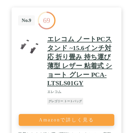
という名のチップ — プロクラスのGPUにより、モ
バイルゲームの遊び心地が臨場感あふれるものに。
豊かな背景とリアルなキャラクターが目に飛び込み
69
ます。A17 Proは電力効率も驚異的なので、バッテ
No.9
リーを一日中使えます。プロにふさわしいパワーで
す。 / パワフルなProのカメラシステム — 7種類の
プロ用レンズで、どこまでも自由なフレーミング
エレコム ノートPCス
を。48MPメインカメラは、超高解像度の写真に一
段と多くのカラーとディテールをもたらします。3
タンド ~15.6インチ対
倍望遠カメラを搭載したiPhone 15 Proなら、さらに
応 折り畳み 持ち運び
遠くから、さらにシャープなクローズアップで撮影
できます。 / カスタマイズできるアクションボタン
薄型 レザー 粘着式 シ
— アクションボタンは、よく使う機能への新しい近
道。消音モード、カメラ、ボイスメモ、ショートカ
ョート グレー PCA-
ットなど、好きなアクションを設定したら、長押し
LTSLS01GY
するだけで起動できます。 / Proの接続機能 — 新し
いUSB-Cコネクタにより、iPhone 15 Proと同じケー
エレコム
ブルでMacやiPadを充電できます。USB 3に対応した
ので、データ転送速度が飛躍的に向上しました。さ
グレゴリー トートバッグ
らに、Wi-Fi 6Eを使えば最大2倍速くファイルをダウ
ンロードできます。 / 命を守るために設計された安
全機能 — 緊急通報サービスに連絡する必要がある
Amazonで詳しく見る
のに、携帯電話通信や Wi- Fi を利用できない。そん
な時は、衛星経由の緊急 SOS を使えます。さらに
衝突事故検出により、iPhone が自動車での重大な衝