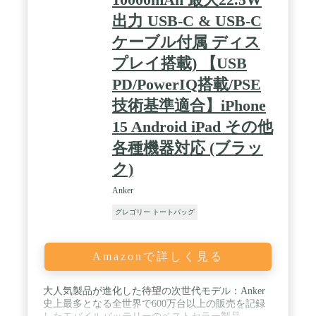
上出力が可能なUSB急速充電器とケーブルが2セッ
出力 USB-C & USB-C
ト必要になります。 / 購入後も安心のアフターサー
ビス：専門スタッフのサポートや、ご使用済みポー
ケーブル付属 ディス
タブル電源の回収サービスを行っております。回収
した製品はリサイクル資源として再生致します。
プレイ搭載) 【USB
(弊社製品限定、送料はお客様ご負担となります。) /
PD/PowerIQ搭載/PSE
パッケージ内容：製品本体、140W USB-C充電ケー
ブル、ストラップ、安全マニュアル。
技術基準適合】iPhone
15 Android iPad その他
各種機器対応 (ブラッ
ク)
Anker
グレゴリー トートバッグ
Amazonで詳しく見る
大人気製品が進化した待望の次世代モデル：Anker
史上最多となる全世界で600万台以上の販売を記録