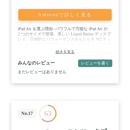
ポート / ホワイト・パープルは順次発売予定。
Amazonで詳しく見る
iPad Air を選ぶ理由 ̶ パワフルで万能な iPad Air が、
2 つのサイズで登場。美しい Liquid Retina ディスプ
レイ。圧倒的なパフォーマンスをもたらす M2 チッ
プ。Touch ID。先進的なカメラ。USB-C コネクタを
搭載。超高速の Wi-Fi 6E にも対応しています *。作
続きを見る
業の効率を上げる iPadOS のパワフルな機能も、
Apple Pencil Pro による次世代の 機能も使えます*。i
みんなのレビュー
レビューを書く
256GB - ブルー (M2) / 11 インチの Liquid Retina デ
ィスプレイ ̶ P3 の広色域、True Tone、極め て低い
まだレビューはありません
反射率など、美しい Liquid Retina ディスプレイには
先進的なテクノロジーがた っぷり。見るものすべて
があざやかです*。 / パフォーマンスとストレージ ̶
M2 チップにより、複数のパワフルなアプリ間でス
ム ーズにマルチタスクをこなしたり、グラフィック
スを駆使したゲームをプレイできま す。バッテリー
は一日中使えるので、仕事も遊びも好きな場所で好
63
きなだけどうぞ*。 最大 1TB のストレージのオプシ
No.17
ョンから、アプリ、音楽、映画などの保存に必要な
容 量を選べます*。 / iPadOS + アプリ ̶ iPad Air をも
っと効率的に、もっと直感的に、もっと万能に使え