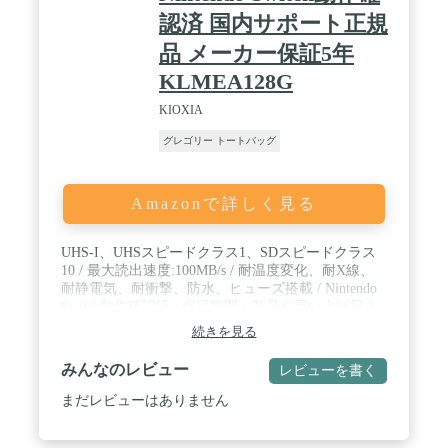
認済 国内サポート正規
品 メーカー保証5年
KLMEA128G
KIOXIA
グレゴリー トートバッグ
Amazonで詳しく見る
UHS-I、UHSスピードクラス1、SDスピードクラス
10 / 最大読出速度:100MB/s / 耐温度変化、耐X線、
耐静電気、耐衝撃、防水、ヒューズ搭載 / Nintendo
Switch動作確認済 / 保証期間：製品お買い上げ日よ
り5年間
続きを見る
みんなのレビュー
レビューを書く
まだレビューはありません