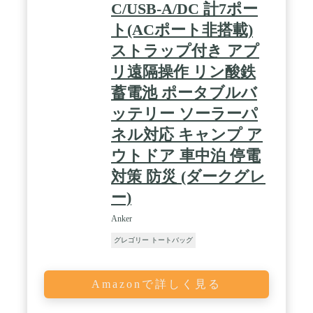
C/USB-A/DC 計7ポー
号化されたデータ保存が可能なため、セキュリティ
面でも安心です。 / IP65の防水・防塵対応：IP65の
ト(ACポート非搭載)
防水・防塵規格対応で悪天候時も使用可能。屋外の
監視に最適です。 / パッケージ内容：製品本体、
ストラップ付き アプ
USB-C to USB-C 変換ケーブル (外付けソーラーパネ
リ遠隔操作 リン酸鉄
ル用) 、取り付けプレート、15°下向き取り付けプレ
ート、プレート取り付け用ネジ とアンカー、カメラ
蓄電池 ポータブルバ
取り付け用ネジ 、クイックスタートガイド、カスタ
マサポート
ッテリー ソーラーパ
ネル対応 キャンプ ア
ウトドア 車中泊 停電
対策 防災 (ダークグレ
ー)
Anker
グレゴリー トートバッグ
Amazonで詳しく見る