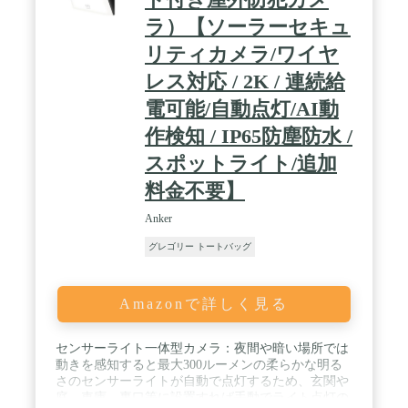
ラ）【ソーラーセキュ
リティカメラ/ワイヤ
レス対応 / 2K / 連続給
電可能/自動点灯/AI動
作検知 / IP65防塵防水 /
スポットライト/追加
料金不要】
Anker
グレゴリー トートバッグ
Amazonで詳しく見る
センサーライト一体型カメラ：夜間や暗い場所では
動きを感知すると最大300ルーメンの柔らかな明る
さのセンサーライトが自動で点灯するため、玄関や
庭、車庫、裏口等に設置すれば手動でライト点灯の