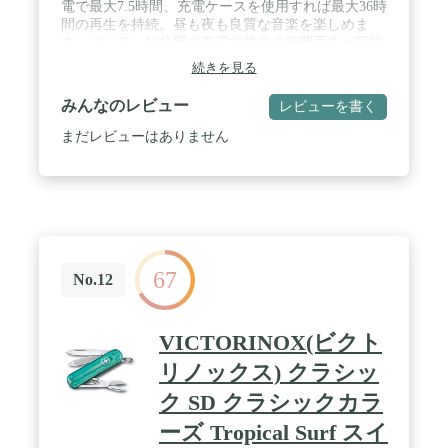
電で最大7.5時間、充電ケースを使用すれば最大36時
間の再生を持続。昼も夜も良質な音楽を楽しめま
す。そして、10分間の充電で最大３時間再生が可能
となる急速充電も搭載。 / 【10mmのダイナミック
続きを見る
ドライバーでパワフルなサウンド】10mmの大型ダ
イナミックドライバーは、Xiaomi Acoustic Labによ
みんなのレビュー
レビューを書く
り精密にチューニングされており、素晴らしいオー
ディオ体験をもたらします。そして5種類のプリセ
まだレビューはありません
ットイコライザーにより、豊かでパワフルかつ魅力
的なサウンドが細部まで聴こえます。優れた音質を
表現しながら、好みに合わせて調整が可能です。 /
【AIノイズリダクションでクリアな通話】AIボイス
アルゴリズムが人間の声と周囲の雑音を正確に区別
し、騒音の多い環境でも周囲の雑音を効果的に軽減
します。どこにいても会話が大きく明瞭に聞こえま
67
す。 / 【持ち歩きやすいコンパクトケース、耳に負
No.12
担をかけない軽量デザイン】充電ケースには4面曲
線デザインを採用。シンプルで、エレガントな外観
で、手のひらにぴったりとフィットするサイズ感。
VICTORINOX(ビクト
また、イヤホン単体はわずか3.6gのため、まるで何
もつけてないような装着感を実現。 / 【Bluetooth5.4
リノックス) クラシッ
高速で安定した接続】低遅延で接続の安定度が高
ク SD クラシックカラ
い、アップグレードされたBluetooth5.4プロトコルに
対応。低遅延モードをサポートしており、さらに臨
ーズ Tropical Surf スイ
場感あふれるユーザー体験が実現します。