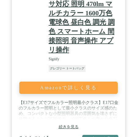
サ対応 照明 470lm マ
ルチカラー 1600万色
電球色 昼白色 調光 調
色 スマートホーム 間
接照明 音声操作 アプ
リ操作
Signify
グレゴリー トートバッグ
Amazonで詳しく見る
【E17サイズでフルカラー照明最小クラス】E17口金
のフルカラー照明として最小クラスのサイズ感のた
め、コンパクトな小型照明器具の雰囲気を壊さずに
使用することが可能です。1600万色もの豊かな色彩
表現でインテリアに彩りを加えます。 / 【エンタメ
続きを見る
から日常使いまで幅広い使用範囲】 フルカラーを表
現できるため、Philips Hueの強みであるエンターテ