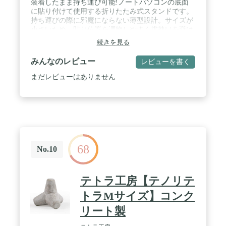
装着したまま持ち運び可能!ノートパソコンの底面
突事故を認識。あなたが電話をかけられない場合に
に貼り付けて使用する折りたたみ式スタンドです。
救助を要請します。 / 地球と、あなたと、みんなの
持ち運びの際に邪魔にならない薄型設計。サイズが
ために — iPhoneは、あなたが自分のデータを管理
小さいため、貼り位置を調節しやすく排熱口を避け
できるようにするプライバシー保護機能を搭載して
て貼り付けられます。15.6インチまでのノートパソ
続きを見る
います。環境への負荷を最小限に抑えるために、よ
コンに対応しています。使用しないときは、脚を折
り多くの再生素材を使用。誰もがiPhoneを一段と簡
り畳んでそのまま収納・持ち運びが可能。 / ノート
みんなのレビュー
単に使えるようにする機能も内蔵しています。 /
レビューを書く
パソコンの底面に貼り付けて使用可能。貼り直しも
AppleCareの保証付き — すべてのiPhoneには、製品
できます。※何回か貼り直すと粘着力が弱くなりま
まだレビューはありません
購入後1年間のハードウェア製品限定保証と90日間
す。ご了承ください。※耐荷重を超える機器本体は
の無償テクニカルサポートがついています。
設置できません。機器本体の重量をご確認くださ
い。 / ノートパソコンの画面部分を約5cm持ち上げ
ることで目線が上がり、作業時の姿勢を改善できま
す。※使用中の状態でノートパソコン本体をスライ
ドさせないでください。スタンドの固定が外れる可
能性があります。 / スタンド時・折りたたみ時でも
68
可動部をマグネットでしっかり固定できるため、持
No.10
ち運びにも適した設計です。スタンド使用時にノー
トパソコンのズレを抑える滑り止めパッド付きで
す。 / ノートパソコンをデスクに密着させずに置く
テトラ工房【テノリテ
ことができるため、排熱にも効果的です。
トラMサイズ】コンク
リート製