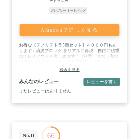
テトラ工房
グレゴリー トートバッグ
Amazonで詳しく見る
お得な【テノリテトラ5個セット】４０００円もあ
ります / 消波ブロック をリアルに再現 自由に積重
ねてレイアウトが楽しめます / 《注意 淡水・海水
水槽等には【テノリテトラ水槽用】をご利用下さ
い》 / 本物のテトラは0.5～８０トンの１８サイズあ
続きを見る
りスケールは1/14～1/80に対応致します。 / 他にも
テノリテトラ特大とテノリテトラミニの２サイズが
みんなのレビュー
レビューを書く
あります
まだレビューはありません
66
No.11