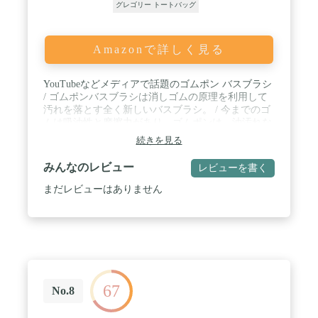
グレゴリー トートバッグ
Amazonで詳しく見る
YouTubeなどメディアで話題のゴムポン バスブラシ
/ ゴムポンバスブラシは消しゴムの原理を利用して
汚れを落とす全く新しいバスブラシ。 / 今までのゴ
ムは吸油性と摩擦力があり、ゴムポンは、油汚れな
どを吸着・摩擦力により、 洗剤なしで今までにない
続きを見る
力で落とす事を可能にしました。スポンジや、ブラ
シと違いゴムの微粒子を表面にコーティング。 / 本
みんなのレビュー
レビューを書く
体サイズ（約）：幅7×長22cm 素材：[柄]ポリプロ
ピレン [ブラシ部分]ポリエステル（表面加工：ゴム
まだレビューはありません
ラテックス混合体）
67
No.8