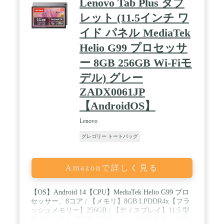
Lenovo Tab Plus タブ
るデバイスにする。それが iPadOS です。複数のア
プリを同時に動かす。Apple Pencil によるスクリブ
レット (11.5インチ ワ
ルでテキストフィールドに手書き入力する。写真を
イド パネル MediaTek
編集して共有するこ ともできます*。アプリの表示
サイズを変えたり複数のアプリを重ね合わせたい時
Helio G99 プロセッサ
や、 外部ディスプレイに接続したい時は、ステージ
マネージャをどうぞ。マルチタスキング が簡単にな
ー 8GB 256GB Wi-Fiモ
ります。iPad Air は Safari、メッセージ、Keynote な
デル) グレー
ど、必要なアプリを最 初から内蔵。App Store には
100 万以上のアプリも用意されています。 / Apple
ZADX0061JP
Pencil と Magic Keyboard ̶ Apple Pencil Pro があれ
【AndroidOS】
ば、iPad Air がアート作品 のためのキャンバスや、
メモやノートを最も取りやすいデバイスに変身。
Lenovo
Apple Pencil (USB-C)も iPad Air で使えます。トラッ
クパッドを内蔵した Magic Keyboard は、快 適にタ
グレゴリー トートバッグ
イピングできるキーボードにも、iPad Air を守るカ
バーにもなります*。 / 先進的なカメラ ̶ iPad Air は
横向きの 12MP 超広角フロントカメラを搭載。セン
Amazonで詳しく見る
ター フレーム機能に対応しているので、ビデオ会議
の時や、ポートレートモードで美しいセ ルフィービ
デオを撮りたい時に活躍します。True Tone フラッ
【OS】Android 14【CPU】MediaTek Helio G99 プロ
シュが使える 12MP 広角 バックカメラは、写真や
セッサー、8コア / 【メモリ】8GB LPDDR4x【フラ
4K ビデオの撮影に理想的です。横向きのステレオ
ッシュメモリー】256GB / 【ディスプレイ】11.5 型
スピーカー と 2 つのマイクは、優れたサウンドを
ワイドパネル (2000x1200ドット)、マルチタッチ対
届けます。 / 通信機能 ̶ Wi-Fi 6E は高速のワイヤレ