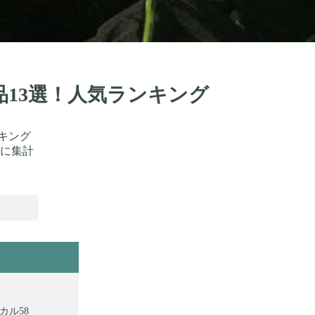
品13選！人気ランキング
キング
に集計
カル58