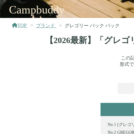
Campbuddy
TOP
ブランド
グレゴリー バック パック
【2026最新】「グレ
この
形式で
[グレゴ
GREG