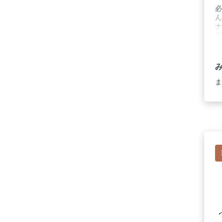
必
ん
ナ
化
■
部
F
テ
ア
ま
化
ケ