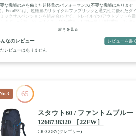
要な機能のみを備えた超軽量のパフォーマンス(不要な機能はありませ
)。Focal58Lは、超軽量のリサイクルファブリックと通気性に優れたダ
ミックサスペンションを組み合わせて、トレイルでのアウトプットを最
します。■容量：58L■サイズ：MD■重量：1200g■最大積載重量：15.9kg 
特長：・メインアクセスには、クイックプル ドローコード式を採用し、
続きを見る
にウェビング コンプレッション・背面は通気性とフレックス性を備え
reeFloatサスペンション・バックパネルのメッシュにはPolygiene Stays Fre
みんなのレビュー
レビューを書
クノロジー・ヒップベルトは3D構造コンフォートクレードル仕様・軽
ルミフレームとファイバーグラス製アンチバレルクロスステイによる軽
だレビューはありません
・雨蓋を取り外し軽量化する際のウェザーフラップ付き・大型フロント
ットとサイドポケット / カラー：オゾンブラック / サイズ：５８
65
No.3
スタウト60 / ファントムブルー
1268738320 ［22FW］
GREGORY(グレゴリー)