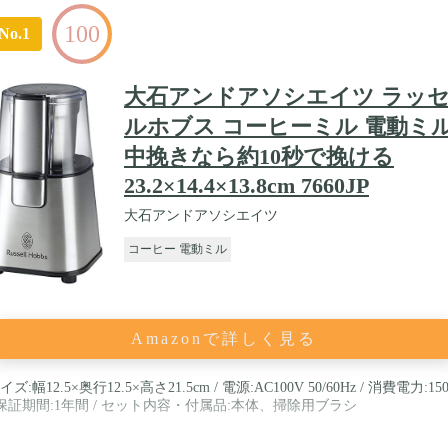
100
No.1
大石アンドアソシエイツ ラッ
ルホブス コーヒーミル 電動ミ
中挽きなら約10秒で挽ける
‎23.2×14.4×13.8cm 7660JP
大石アンドアソシエイツ
コーヒー 電動ミル
Amazonで詳しく見る
イズ:幅12.5×奥行12.5×高さ21.5cm / 電源:AC100V 50/60Hz / 消費電力:15
 保証期間:1年間 / セット内容・付属品:本体、掃除用ブラシ