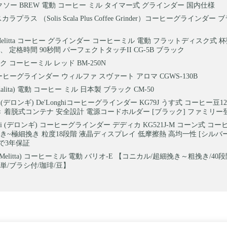
オクソー BREW 電動 コーヒー ミル タイマー式 グラインダー 国内仕様
カラプラス （Solis Scala Plus Coffee Grinder）コーヒーグラインダ
Melitta コーヒー グラインダー コーヒーミル 電動 フラットディスク式
g、 定格時間 90秒間 パーフェクトタッチII CG-5B ブラック
 コーヒーミル レッド BM-250N
 コーヒーグラインダー ウィルファ スヴァート アロマ CGWS-130B
alita) 電動 コーヒー ミル 日本製 ブラック CM-50
ghi(デロンギ) De'Longhiコーヒーグラインダー KG79J うす式 コーヒー豆1
 着脱式コンテナ 安全設計 電源コードホルダー [ブラック] ファミリー
nghi (デロンギ) コーヒーグラインダー デディカ KG521J-M コーン式 コー
き~極細挽き 粒度18段階 液晶ディスプレイ 低摩擦熱 高均一性 [シルバ
で3年保証
Melitta) コーヒーミル 電動 バリオ-E 【コニカル/超細挽き～粗挽き/40
単/ブラシ付/珈琲/豆】