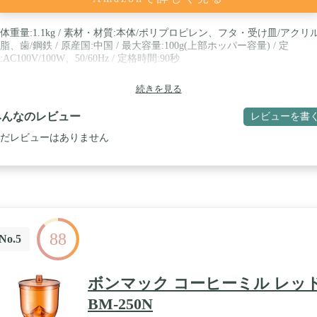
体重量:1.1kg / 素材・材質:本体/ポリプロピレン、フタ・受け皿/アクリ
脂、歯/鋼鉄 / 原産国:中国 / 最大容量:100g(上部ホッパー容量) / 定
:AC100V/100W、50/60Hz / 定格時間:90秒
続きを見る
みんなのレビュー
レビューを書
だレビューはありません
88
No.5
ボンマック コーヒーミル レッ
BM-250N