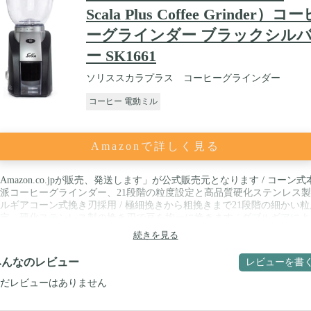
Scala Plus Coffee Grinder）コ
ーグラインダー ブラックシル
ー SK1661
ソリススカラプラス コーヒーグラインダー
コーヒー 電動ミル
Amazonで詳しく見る
Amazon.co.jpが販売、発送します」が公式販売元となります / コーン式
派コーヒーグラインダー、21段階の粒度設定と高品質硬化ステンレス
ルギアコーン式挽き刃採用 / 極細挽きから粗挽きまで21段階の細かい粒
定、硬化ステンレス製の挽き刃で豆を均一に挽きます / ダブルギアによ
速回転でコーヒーの持つアロマをそのまま抽出、コーヒー挽き量をコン
続きを見る
ールできるタイマー、スタート・ストップボタン / 大容量のホッパー:
00ｇの豆が入る大容量のホッパー、BPAフリーのプラスチックを使用 / 
みんなのレビュー
レビューを書
:1ソリススカラプラス、コーヒーグラインダー、消費電力:135ワット、
サイズ:13.5cmx28.5cmx17.0cm、重量:1.54kg、付属品:ブラシ、色:ブラ
だレビューはありません