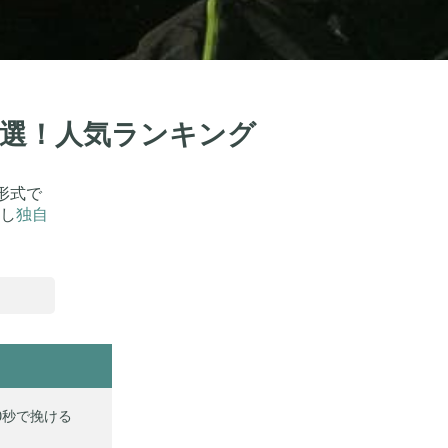
13選！人気ランキング
形式で
し
独自
0秒で挽ける