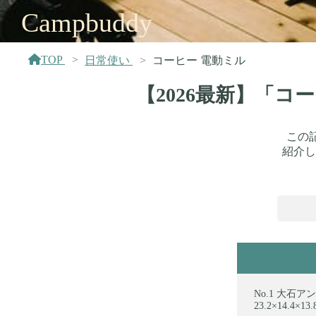
Campbuddy
TOP
日常使い
コーヒー 電動ミル
【2026最新】「コ
この
紹介し
大石アン
‎23.2×14.4×13