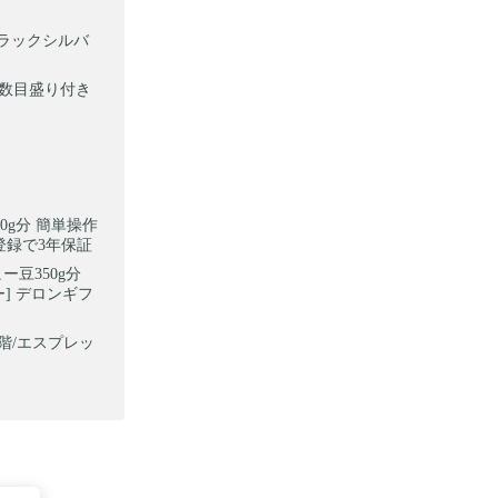
ー ブラックシルバ
 杯数目盛り付き
20g分 簡単操作
登録で3年保証
ヒー豆350g分
ー] デロンギフ
段階/エスプレッ