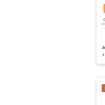
【
6
ハ
ホ
使
っ
ダ
選
使
ま
自