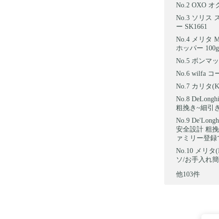
OXO 
ソリス ス
ー SK1661
メリタ 
ホッパー 100
ボンマック
wilfa
カリタ(K
DeLon
粗挽き~細引き
De'Lo
安全設計 粗挽
ァミリー登録
メリタ(
ソ/お手入れ簡
他103件