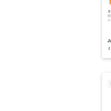
本
樹
格
ま