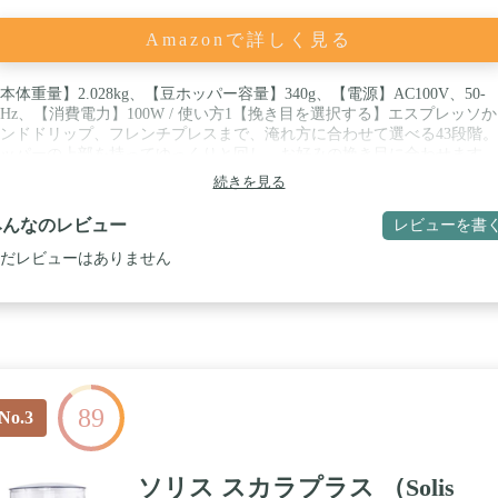
Amazonで詳しく見る
本体重量】2.028kg、【豆ホッパー容量】340g、【電源】AC100V、50-
0Hz、【消費電力】100W / 使い方1【挽き目を選択する】エスプレッソ
ンドドリップ、フレンチプレスまで、淹れ方に合わせて選べる43段階
ッパーの上部を持ってゆっくりと回し、お好みの挽き目に合わせます。 
い方2【ホッパーにコーヒー豆を入れる】豆ホッパーの容量は約340gと
続きを見る
ぷり入ります。 / 使い方3【挽き時間を選択する】挽きたい量に合わせ
イヤルを回し、秒数を設定。約5秒で1杯分、最大30秒まで設定可能。
みんなのレビュー
レビューを書
択された秒数は次回以降も反映されるので設定し直す必要はありません 
い方4【OXOボタンを押してスタート】セットしたタイマーに到達する
だレビューはありません
動で停止します。途中で止めたい場合は再度OXOボタンを押します。
89
No.3
ソリス スカラプラス （Solis