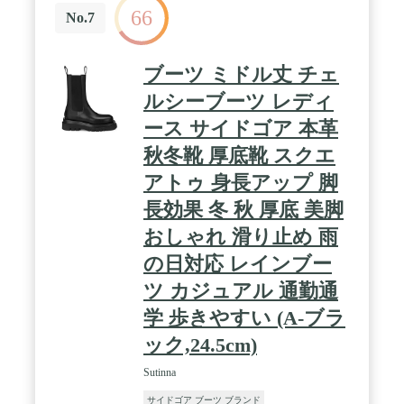
66
No.7
ブーツ ミドル丈 チェ
ルシーブーツ レディ
ース サイドゴア 本革
秋冬靴 厚底靴 スクエ
アトゥ 身長アップ 脚
長効果 冬 秋 厚底 美脚
おしゃれ 滑り止め 雨
の日対応 レインブー
ツ カジュアル 通勤通
学 歩きやすい (A-ブラ
ック,24.5cm)
Sutinna
サイドゴア ブーツ ブランド