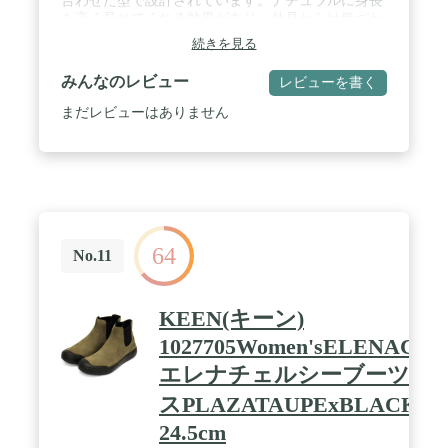
合わせた型で設計されています。ナチュラルに身長
を高く見せてくれる効果があり、外見からは気づか
れず身長を伸ばすことができ、ファッション性があ
続きを見る
ります！履くだけでプラス6cm身長がアップ！極厚
6cmタンクソールとインカップソールが融合！身長
みんなのレビュー
レビューを書く
UPに加え、足長効果も得られます！特殊GELインカ
ップソール搭載。身長底上げ効果と、衝撃吸収に抜
まだレビューはありません
群なクッション性を実現！柔らかくしっかりとした
合成ソール、軽量で衝撃吸収、長時間歩いても疲れ
ることが少ないアイテムです。靴底に滑り止め加工
を施してます。厚底のボリューム感が存在感抜群、
屈曲性も良く軽量に作られているためとっても歩き
やすくてウォーキング最適。履くほど足の形にフィ
ットして、馴染んでいきます。※個人差で多少の差
64
異が生じますので、ご了承ください。 / 【デザイ
No.11
ン】自然なデザインで一目ではシークレットシュー
ズと気づかれません。サイドジップアップ仕様。ジ
ッパーを上げ下げすれば一瞬で脱ぎ履きできます。
KEEN(キーン)
ブーツの着脱が簡単！ 【お手入れ】シンセティック
1027705Women'sELENACH
レザー(PUレザー)使用で超軽量かつお手入れカンタ
ン！少し濡れても布で拭き取ればOK！ / 【防滑性】
エレナチェルシーブーツレ
超タンクソール仕様で迫力あるアウトソール！滑り
止め効果もあり、アウトドアや雨、雪の日、滑りや
スPLAZATAUPExBLACKUS7
すい階段や駅の構内などでも防滑性が高く、あらゆ
24.5cm
るシーンで活躍します！ 【様々なシーンで】通勤、