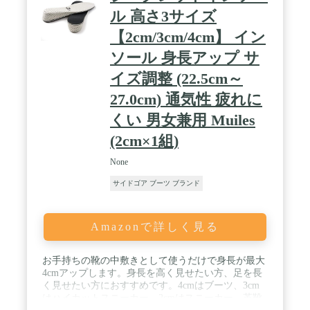
ポイント！ 少しだけ背を高く見せたい方や脚を長く
ル 高さ3サイズ
見せたい方におすすめ！ / ✅【安心の日本ブラン
【2cm/3cm/4cm】 イン
ド】当社はお客様にご満足いただける高品質な商品
をご提供し続けています。Amazonの倉庫に商品を
ソール 身長アップ サ
送る前に100％の品質チェックを行っております。
イズ調整 (22.5cm～
27.0cm) 通気性 疲れに
くい 男女兼用 Muiles
(2cm×1組)
None
サイドゴア ブーツ ブランド
Amazonで詳しく見る
お手持ちの靴の中敷きとして使うだけで身長が最大
4cmアップします。身長を高く見せたい方、足を長
く見せたい方におすすめです。4cmはブーツ、3cm
はハイカットスニーカー、2cmはスニーカー、革靴