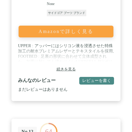
通学、カジュアルな普段履きとしても、アウトドア
None
やワークブーツとしてデニムやカーゴパンツにもマ
ッチするので、オシャレで普段使いのコーディネー
サイドゴア ブーツ ブランド
トでも合わせやすいアイテムです。 / 【注意】お客
様のご覧になられますスマートフォン、パソコン機
器及びモニタ、また室内、室外での撮影により実際
Amazonで詳しく見る
の商品素材の色と相違する場合もありますのでご注
意ください。また、ロット違いにより、同一商品で
も僅かに色味やデザインに違いがある場合がありま
UPPER : アッパーにはシリコン液を浸透させた特殊
す。予めご了承ください。
加工の耐水プレミアムレザーとテキスタイルを採用,
FOOTBED : 足裏の形状に合わせて立体成型され
た、加重に対しても潰れにくいLUFTCELL PU(ポリ
ウレタン)フットベッド, MIDSOLE : 驚くほど軽量で
続きを見る
劣化しにくく、歩行時の衝撃を緩和する圧縮成型
EVAミッドソールが優れたクッション性を実現,
みんなのレビュー
レビューを書く
OUTSOLE : 踏み跡を残さず、耐摩耗性とグリップ
性に優れた耐摩耗性に優れたノンマーキング仕様 /
まだレビューはありません
※ご覧頂くWEB環境によりまして、色の見え方や色
彩が実物と異なる可能性がございます。 ※天然皮革
を使用しているパーツがある場合は、細かなキズ、
シワ、左右差がある場合がございます。 ※入荷時期
により、マイナーチェンジの可能性がございます。
予めご了承下さいませ。
64
No.12