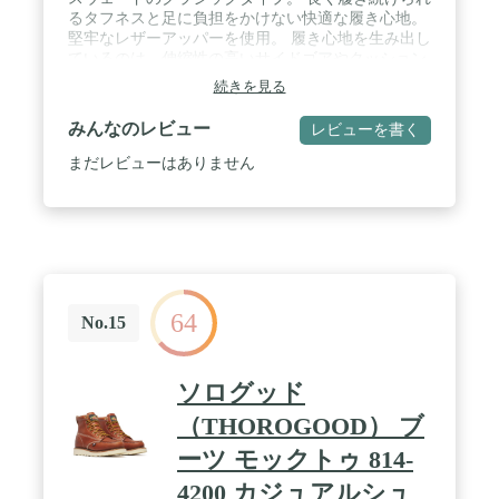
るタフネスと足に負担をかけない快適な履き心地。
堅牢なレザーアッパーを使用。 履き心地を生み出し
ているのは、伸縮性の高いサイドゴアやクッション
性・グリップ性に富んだソール。 / アッパー：スウ
続きを見る
ェード / アウトソール：TPU / ※天然皮革の部分に
より、左右もしくは片足においての外側、内側で革
みんなのレビュー
レビューを書く
の質感の異なる場合や革の性質上シワやキズがある
場合がございます。 また、アウトソールに気泡が内
まだレビューはありません
含され、へこみが生じている場合がございます。こ
れは不良品ではなく商品の特性上のものとなりま
す。 ※入荷時期によりマイナーチェンジの可能性が
ございます。 ※ご覧頂くWEB環境によりまして、
色の見sえ方や色彩が実物と異なる可能性がござい
ます。 予めご了承くださいませ。
64
No.15
ソログッド
（THOROGOOD） ブ
ーツ モックトゥ 814-
4200 カジュアルシュ