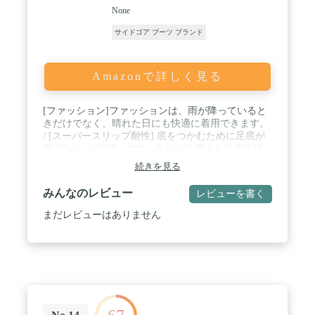
に サイドジッパー が付いている為、脱履きが容易
None
です。端部はマジックテープで留める方式です。ハ
サイドゴア ブーツ ブランド
イカットブーツ に ありがちな 「いちいち靴紐を緩
めたりしないと脱げない」といったことなく、すば
やい 脱ぎ履き が可能となっています。つま先は少
し堅めの素材でできていますので、クラッチ操作の
Amazonで詳しく見る
多いバイカーズ達にも好評をいただいています。フ
ァッショナブルなバイク乗りにもぜひ使って頂きた
いアイテムとなります。 / 今回 サイドジッパー 選
[ファッション]ファッションは、雨が降っていると
定にあたり ジャパン ＹＫＫ 商品企画室 に 監修 い
きだけでなく、晴れた日にも快適に着用できます。
ただき、使用用途 から 耐久性 や 滑り を 考慮して
/ [スーパースリップ耐性] 底をつかむために足底が
いただき、もっとも最適な ジッパー を 特注にて装
深さ5 mmより深いので、あなたは雨または雪の日
備。過去の 当社商品 の 弱点を カバー した まさに
に滑ることを心配することなくそれを安全に着るこ
続きを見る
第三世代 の 新 サイドジッパー ブーツ と なってい
とができます。 / [性能] 弾性部分の下，完全防水 防
ます。素材は 合皮×ナイロン となっています。
水深度：9cm+ / [快適]ポリエステル/コットンライニ
みんなのレビュー
レビューを書く
（注：皮部分もございますので 完全防水ではありま
ング/インソール素材、汗を吸収しやすい。形のイン
せん。必要であれば市販の 防水スプレー を併用く
ソールは、より快適な試着を可能にします。 / [脱着
まだレビューはありません
ださい。また 安全靴 としての用途ではお使いいた
に便利] 伸縮性のあるサイドゴアとフックのついた
だけません）
ループがあなたの靴を脱着するのに非常に便利で
す。 そして我々はより良い着用経験のために靴下を
着用することをお勧めします。