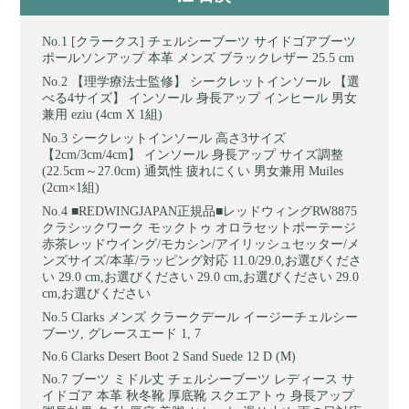
[クラークス] チェルシーブーツ サイドゴアブーツ
ポールソンアップ 本革 メンズ ブラックレザー 25.5 cm
【理学療法士監修】 シークレットインソール 【選
べる4サイズ】 インソール 身長アップ インヒール 男女
兼用 eziu (4cm X 1組)
シークレットインソール 高さ3サイズ
【2cm/3cm/4cm】 インソール 身長アップ サイズ調整
(22.5cm～27.0cm) 通気性 疲れにくい 男女兼用 Muiles
(2cm×1組)
■REDWINGJAPAN正規品■レッドウィングRW8875
クラシックワーク モックトゥ オロラセットポーテージ
赤茶レッドウイング/モカシン/アイリッシュセッター/メ
ンズサイズ/本革/ラッピング対応 11.0/29.0,お選びくださ
い 29.0 cm,お選びください 29.0 cm,お選びください 29.0
cm,お選びください
Clarks メンズ クラークデール イージーチェルシー
ブーツ, グレースエード 1, 7
Clarks Desert Boot 2 Sand Suede 12 D (M)
ブーツ ミドル丈 チェルシーブーツ レディース サ
イドゴア 本革 秋冬靴 厚底靴 スクエアトゥ 身長アップ