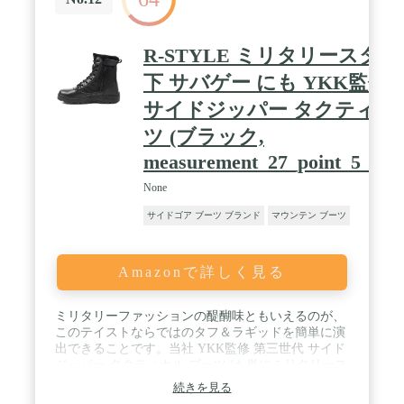
R-STYLE ミリタリースタ
下 サバゲー にも YKK監修
サイドジッパー タクティカ
ツ (ブラック,
measurement_27_point_5_cent
None
サイドゴア ブーツ ブランド
マウンテン ブーツ
Amazonで詳しく見る
ミリタリーファッションの醍醐味ともいえるのが、
このテイストならではのタフ＆ラギッドを簡単に演
出できることです。当社 YKK監修 第三世代 サイド
ジッパー タクティカル ブーツ は 単にミリタリース
タイルのブーツということではなく、ファッション
続きを見る
性アイテムとしてはもちろんのこと、その耐久性に