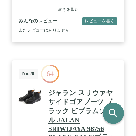
続きを見る
みんなのレビュー
レビューを書く
まだレビューはありません
64
No.20
ジャラン スリウァヤ
サイドゴアブーツ ブ
ラック ビブラムソー
search
ル JALAN
SRIWIJAYA 98756