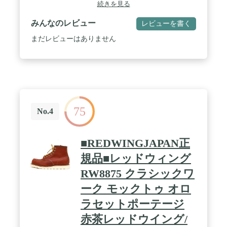
などをご使用ください。 / 仕事やプライベート、ス
続きを見る
ポーツで活躍するアクティブな方に多く使用して頂
いています。ブーツやハイカットシューズ、革靴、
みんなのレビュー
レビューを書く
スニーカーなどにご使用頂けます。※ハイヒール、
パンプスなどには適しません。 / 男女兼用です。イ
まだレビューはありません
ンソールに印字されているガイド線に沿ってはさみ
で切るだけで簡単にサイズ調整ができます。 / 空気
孔により通気性は抜群。また衝撃を吸収するEVA素
材で、蒸れを抑えて1日中快適な履き心地を感じて
頂けます。 / サイズ：フリーサイズ約22.5cm～
27.0cm 高さ：2cm/3cm/4cm 3サイズからお選びい
ただけます。
75
No.4
■REDWINGJAPAN正
規品■レッドウィング
RW8875 クラシックワ
ーク モックトゥ オロ
ラセットポーテージ
赤茶レッドウイング/