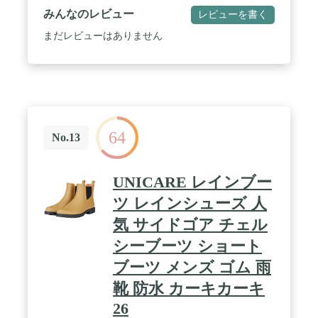
もこだわりました。よくある「ジッパーはＹＫＫ
みんなのレビュー
レビューを書く
製」というモデルとはちがい、実際にＹＫＫマーケ
ティング部と商品選定をおこないデザインと耐久性
まだレビューはありません
にすぐれたジッパーを装着しています。これにより
サイドジッパーブーツの弱点であるジッパー裂けを
克服した、ファッション性と実用性を兼ね備えた唯
一無二のモデルとなっています。 / 見た目、軽さ、
脱ぎ履きのしやすさ、ホールド感、歩きやすさ を追
求した オリジナルデザイン （ブランドタグ付）と
なっています。靴ベロのR-STYLEの文字が検品結果
64
の証となっています。 / SWATモデルに似ています
No.13
のでハードユースとしてサバイバルゲーム にバッチ
リですが、ブーツファッション は今時 オールシー
ズン ですので アメカジ系 や アウトドア系スタイル
UNICARE レインブー
にもおすすめです。ワイルドなイメージが強いこと
もあって、清潔感がある着こなしと縁遠いと思われ
ツ レインシューズ 人
がちなミリタリースタイル。しかし、最近はネイビ
気 サイドゴア チェル
ーカラーのミリタリーアイテムが多く展開された
り、トレンドアイテムと合わせて簡単にクリーンに
シーブーツ ショート
も着こなせるようになっているんです。ですので足
下のミリタリーブーツは街スタイルでも定番のおし
ブーツ メンズ ゴム 雨
ゃれアイテムとなっています。ファッション または
靴 防水 カーキカーキ
装備 にあわせて 2色 の カラー バリエーション をご
用意致しました。SWAT や 特殊部隊 風な ブラック
26
と 砂漠部隊 風な ベージュ となります。 / 両足 内側