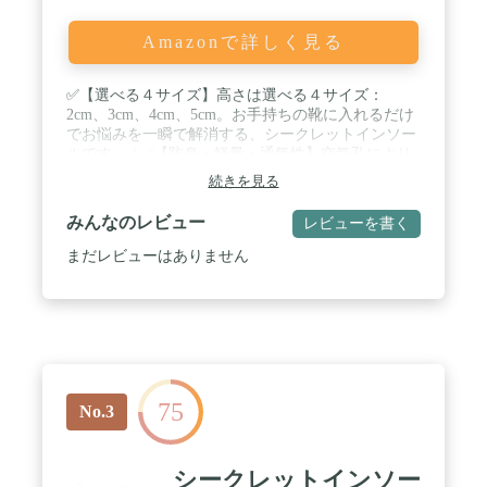
Amazonで詳しく見る
✅【選べる４サイズ】高さは選べる４サイズ：
2cm、3cm、4cm、5cm。お手持ちの靴に入れるだけ
でお悩みを一瞬で解消する、シークレットインソー
ルです。 / ✅【防臭・軽量・通気性】空気孔により
通気性は抜群。また衝撃を吸収するEVA素材で、蒸
続きを見る
れを抑えて1日中快適な履き心地を感じて頂けま
す。弾力性に優れた素材でカカトに優しくフィット
みんなのレビュー
レビューを書く
し、自然な履き心地を実現。 / ✅【人間工学設計】
シークレットインソールは外から見てわからないま
まだレビューはありません
ま、足が長く、姿勢良く、身長アップ＆スタイル ア
ップすることができます。 / ✅【利用シーン】スニ
ーカー、ランニングシューズ 、革靴 、ブーツ 、安
全靴 、登山靴などに応用でき、男女兼用の汎用性の
高いインソールです。衝撃吸収型のソフトクッショ
ンを搭載しておりますので、通勤時や立ち仕事・ラ
ンニングなどのスポーツ・登山・などのアウトドア
75
など様々なシーンでお使いいただけます。ご注意:★
No.3
新品なので、少しニオイするかもしれません。数日
後にニオイが消えますので、ご安心ください。効果
はもちろん、サイズの大きな靴を履く際にも役立ち
シークレットインソー
ます。モノトーンカラーで目立ちにくいのも嬉しい