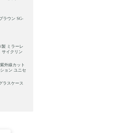
ラウン SG-
日本製 ミラーレ
ス サイクリン
0 紫外線カット
ッション ユニセ
ングラスケース