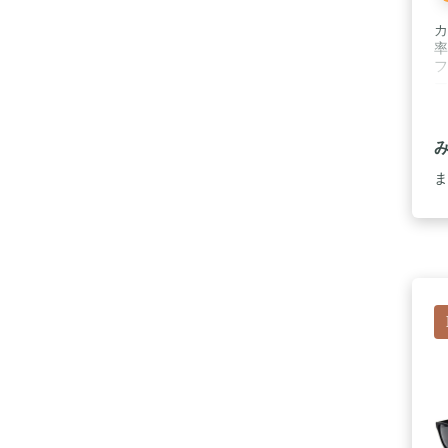
カ
率
フ
ー
ケ
ま