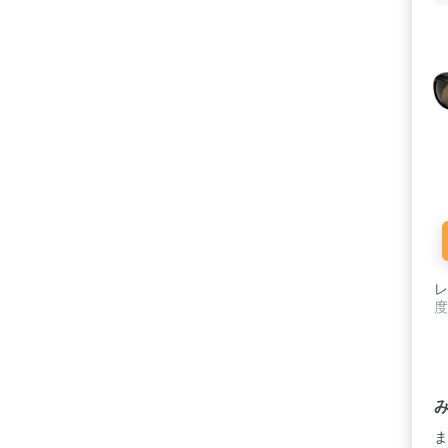
レ
度
ま