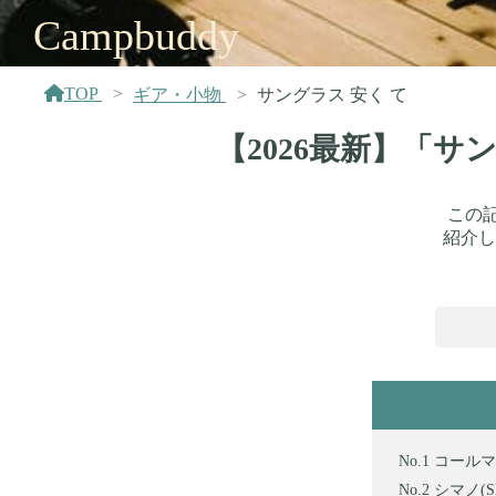
Campbuddy
TOP
ギア・小物
サングラス 安く て
【2026最新】「サ
この
紹介し
コールマン
シマノ(