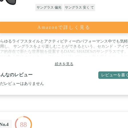
サングラス 偏光
サングラス 安く て
Amazonで詳しく見る
らゆるライフスタイルとアクティビティーのパフォーマンス中でも気軽
用し、 サングラスをより楽しむことができるという、セカンド・アイ
ア的存在で新たな世界観を提案するDANG SHADESのサングラスです。 
OCO◆ 人気のオリジナル・フレームに近いフレーム形を保ちつつ、よ
ープな印象を与えるフロントフレーム。様々なシーンでもフィットする
続きを見る
プル幅が魅力。 / 【DANG SHADES】 プロ・スノーボーダーとして活
しているChris Beresford（クリス・ ベレスフォード）が2008年にアメリ
みんなのレビュー
レビューを書
・ソルトレイクシティから立ちあげたブランド。 / 元々「Hang Loose（
にいこう）」というハワイのサーフ・カルチャーから始まったスラング
だレビューはありません
握りこぶしの親指と小指を立てて振るジェスチャー）をもじって、
Dang Loose Shades（めちゃくちゃゆるいカンジのサングラス）」と呼
たのを、Looseが抜けて「Dang Shades」というブランド名に。失くした
したりしてもすぐに買い換えられるお手頃な価格で非常に好評なアイウ
。スポーツやフィッシングなどのアクティビティはもちろん、ドライブ
い物など普段使いまで、様々なライフスタイル・シーンまで幅広く、洋
着替える様に気軽に使える遊び感覚に溢れたモデルが続々登場していま
88
。
No.4