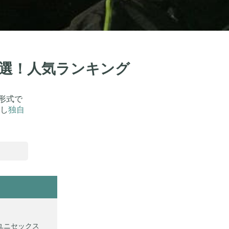
50選！人気ランキング
形式で
し
独自
 ユニセックス