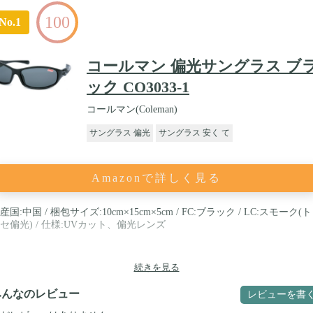
100
No.1
コールマン 偏光サングラス ブ
ック CO3033-1
コールマン(Coleman)
サングラス 偏光
サングラス 安く て
Amazonで詳しく見る
産国:中国 / 梱包サイズ:10cm×15cm×5cm / FC:ブラック / LC:スモーク(
セ偏光) / 仕様:UVカット、偏光レンズ
続きを見る
みんなのレビュー
レビューを書