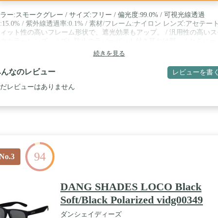
ラー:スモークグレー / サイズ:フリー / 偏光度:99.0% / 可視光線透過
:15.0% / 紫外線透過率:0.1% / 素材/フレーム:ナイロン レンズ:アセテート
ィット性の高いフレーム形状で、遮光効果もアップ。 / 汎用性の高いス
クカラーレンズ。 / ズレ防止のラバーパット付き耳かけ部。 / セミハー
ース・ソフトケース付き。
続きを見る
みんなのレビュー
レビューを書
だレビューはありません
94
No.3
DANG SHADES LOCO Black
Soft/Black Polarized vidg00349
ダンシェイディーズ