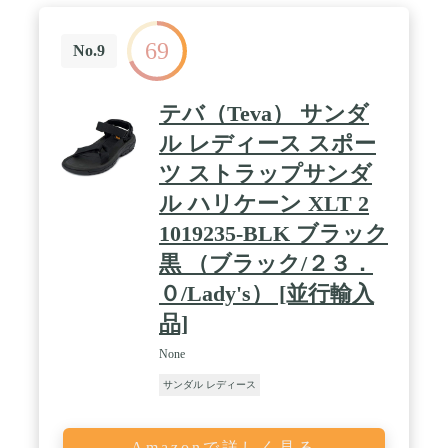
ルをリサイクルできます。埋め立て地は見られませ
ん。
69
No.9
テバ（Teva） サンダ
ル レディース スポー
ツ ストラップサンダ
ル ハリケーン XLT 2
1019235-BLK ブラック
黒 （ブラック/２３．
０/Lady's） [並行輸入
品]
None
サンダル レディース
Amazonで詳しく見る