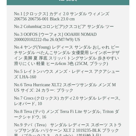
[クロックス] カディ 2.0 サンダル ウィメンズ
206756 206756-001 Black 23.0 cm
Columbia(コロンビア)クスコピア サンダル ツー
OOFOS [ウーフォス] OOAHH NOMAD
2000020102222-fba 26.0(M7/W9) US
ヤング(Young) レディース サンダル おしゃれ ビー
チサンダル ぺたんこサンダル 女優愛用 レインボーデザ
イン 美脚 夏 厚底 スリッパ トングサンダル 歩きやすい
滑りにくい 軽量 ヒール6cm 3色 (25CM, ブラック)
レイトンハウス メンズ・レディース アクアシュー
ズ LHA-160
Teva Hurricane XLT2 スポーツサンダル メンズ M
US サイズ: 24 カラー: ブラック
Crocs (クロックス) カディ2.0 サンダル レディース,
レオパード, 10
Teva (テバ) メンズ Terra Fi Lite サンダル, Triton ダ
ークシャドウ, 16
テバ（Teva） サンダル レディース スポーツ ストラ
ップサンダル ハリケーン XLT 2 1019235-BLK ブラック
黒 （ブラック/２３．０/Lady's） [並行輸入品]