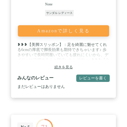
None
サンダル レディース
Amazonで詳しく見る
❥❥❥【美脚スリッポン】：足を綺麗に魅せてくれ
る6cmの厚底で脚長効果も期待できちゃいます♪ 歩
きやすいで長時間履いていても疲れにくいから、デ
イリーに活躍すること間違いなしです ♪ / ❥❥❥【合
わせやすい】：脱ぎ履きがとっても楽ちんなレディ
続きを見る
ース厚底サンダルです、スカートでもパンツでもど
んな服でも相性抜群で、１足持っているとデイリー
みんなのレビュー
レビューを書く
ユースからお出かけ用としてまで大活躍すること間
違いなし♪ / ❥❥❥【デザイン】：表地はオシャレ合
まだレビューはありません
繊、ソールはオシャレレインボーデザイン、女優も
愛用、ヨーロッパと韓国に大人気品、夏の不可欠な
注目されるファション品です～ / ❥❥❥【機能】：
軽量で歩きやすいビーチサンダルです、 海、祭り、
アウトドアなど夏場にはピッタリのアイテムです。
素足で涼しげに足元を可愛らしくおしゃれなデザイ
ンで足元美人に！夏を楽しみしましょう！ /
❥❥❥【6サイズ】：22.5cm、23cm、23.5cm、