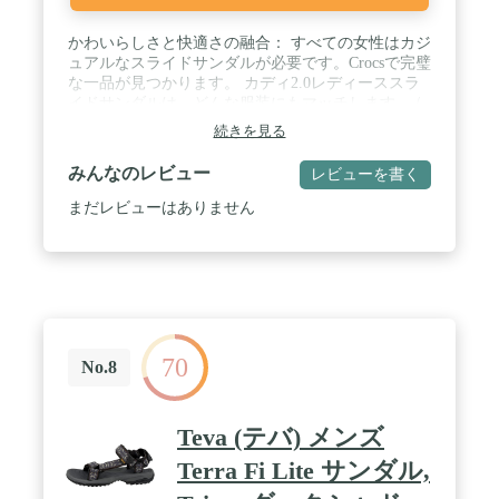
かわいらしさと快適さの融合： すべての女性はカジ
ュアルなスライドサンダルが必要です。Crocsで完璧
な一品が見つかります。 カディ2.0レディーススラ
イドサンダルは、どんな服装にもマッチします。 /
水陸両用： この女性用スライドサンダルは水周りで
続きを見る
も使いやすく、水が流れ出るようにデザインされて
います。 言うまでもなく、水辺を訪れる時に持って
みんなのレビュー
レビューを書く
行きたいサンダルです。 / サイズ選びのポイント：
このレディースサンダルはゆったりとしたフィット
まだレビューはありません
感で履くようになっているため、一つ大きめのサイ
ズをご注文されることをお勧めします。 / Iconic
Comfort（アイコニックコンフォート）： 湖畔から
夜のデートにまで使えます。このレディースサンダ
ルは、Iconic Crocs Comfort（アイコニックコンフォ
ート）のしなやかなクロスライト素材で作られてい
ます。 柔らかくしなやかなストラップデザインのた
70
め、楽に履いたり脱いだりすることができます。 /
No.8
軽量： このレディースサンダルは信じられないほど
軽量で心地よく履けます。 柔軟な素材でお出かけに
もリラックスするときにも使えます。
Teva (テバ) メンズ
Terra Fi Lite サンダル,