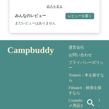
続きを見る
みんなのレビュー
レビューを書く
まだレビューはありません
Campbuddy
運営会社
お問い合わせ
プライバシーポリシ
ー
Yomeru：本を探すな
ら
Filmatch：映画を探
すなら
search
Cosmebuddy：コス
メ用品を探すなら