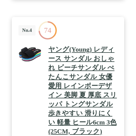
74
No.4
ヤング(Young) レディ
ース サンダル おしゃ
れ ビーチサンダル ぺ
たんこサンダル 女優
愛用 レインボーデザ
イン 美脚 夏 厚底 スリ
ッパ トングサンダル
歩きやすい 滑りにく
い 軽量 ヒール6cm 3色
(25CM, ブラック)