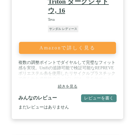
Triton ダークシャド
ウ, 16
Teva
サンダル レディース
Amazonで詳しく見る
複数の調整ポイントでダイヤルして完璧なフィット
感を実現。Unifiの追跡可能で検証可能なREPREVE
ポリエステル糸を使用したリサイクルプラスチック
で作られた速乾性のウェビングは、足をサポート
し、酷使に耐えます。このサンダルは、5本のペッ
続きを見る
トボトルが埋め立て地になるのを防ぎます。 / 面フ
ァスナーで簡単に着脱でき、ぴったりフィットしま
みんなのレビュー
レビューを書く
す。 / 頑丈なスパイダーラバーアウトソールは、濡
れた状態でも機能するように設計されており、非常
まだレビューはありません
に耐久性があり、優れたトラクションを提供しま
す。 / 合成素材や植物由来の素材を使用して作られ
たビーガンシューズ。 このスタイルはリサイクル可
能です。 当社のTevaForeverリサイクルプログラム
では、愛されているTevaサンダルのあらゆるスタイ