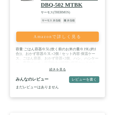
DBQ-502 MTBK
サーモス(THERMOS)
サーモス 弁当箱
麺 弁当箱
Amazonで詳しく見る
容量:ごはん容器/0.5L(炊く前のお米の量/0.19L(約1
合))、おかず容器/0.3L×2個 / セット内容:保温ケー
ス、ごはん容器、おかず容器×2個、ハシ、ハシケー
ス、専用ポーチ / 保温効力(6時間):保温ケースのみ
の場合/59度以上、保温ケースを専用ポーチに入れた
続きを見る
場合/62度以上 / サイズ:本体/約20×11×12.5cm(※専用
ポーチを含まない)、ハシ/約19.5cm、本体重量:約
みんなのレビュー
レビューを書く
0.6kg (※専用ポーチを含む) / 原産国:中国
まだレビューはありません