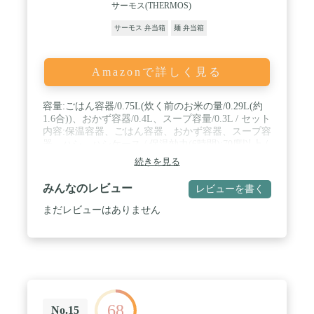
サーモス(THERMOS)
サーモス 弁当箱
麺 弁当箱
Amazonで詳しく見る
容量:ごはん容器/0.75L(炊く前のお米の量/0.29L(約
1.6合))、おかず容器/0.4L、スープ容量/0.3L / セット
内容:保温容器、ごはん容器、おかず容器、スープ容
器、ハシ、ハシケース / 保温効力(6時間):70度以上 /
サイズ(約):16×13.5×23cm、ハシ/約19.5cm、本体重
続きを見る
量(約):1.0kg / 原産国:中国
みんなのレビュー
レビューを書く
まだレビューはありません
68
No.15