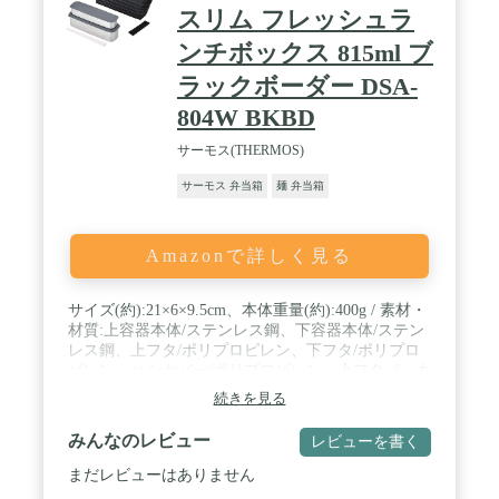
スリム フレッシュラ
ンチボックス 815ml ブ
ラックボーダー DSA-
804W BKBD
サーモス(THERMOS)
サーモス 弁当箱
麺 弁当箱
Amazonで詳しく見る
サイズ(約):21×6×9.5cm、本体重量(約):400g / 素材・
材質:上容器本体/ステンレス鋼、下容器本体/ステン
レス鋼、上フタ/ポリプロピレン、下フタ/ポリプロ
ピレン、ハシカバー/ポリプロピレン、上フタパッキ
ン/シリコーンゴム、下フタパッキン/シリコーンゴ
続きを見る
ム、ハシ/飽和ポリエステル樹脂 / 原産国:中国 / 容
量:上容器/300ml、下容器/515ml / 食洗機:使用可、電
みんなのレビュー
レビューを書く
子レンジ:使用不可
まだレビューはありません