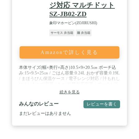
ジ対応 マルチドット
SZ-JB02-ZD
象印マホービン(ZOJIRUSHI)
サーモス 弁当箱
麺 弁当箱
Amazonで詳しく見る
本体サイズ(幅×奥行×高さ)10.5×9×20.5㎝ ポーチ込
み:15×9.5×25㎝ / ごはん容量:0.24L おかず容量:0.19L
/ まほうびん保温ケース / 電子レンジ対応 / 汁もれし
にくいおかず容器 / Aｇ+抗菌加工容器 / ポーチがラ
ンチョンマットになる / タテ型スリムタイプ / はし
続きを見る
&はし箱付き
みんなのレビュー
レビューを書く
まだレビューはありません