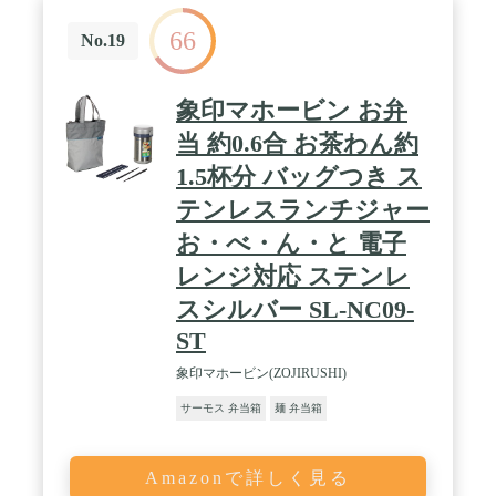
66
No.19
象印マホービン お弁
当 約0.6合 お茶わん約
1.5杯分 バッグつき ス
テンレスランチジャー
お・べ・ん・と 電子
レンジ対応 ステンレ
スシルバー SL-NC09-
ST
象印マホービン(ZOJIRUSHI)
サーモス 弁当箱
麺 弁当箱
Amazonで詳しく見る