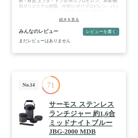
材・材質:上フタ・下フタ/ポリプロピレン、本体/飽
和ポリエステル樹脂、仕切り/ポリプロピレン、パッ
キン/シリコーンゴム / 生産国:中国 / 容量:600ml / 食
洗機:使用可、電子レンジ:使用可 (各フタを除く)
続きを見る
みんなのレビュー
レビューを書く
まだレビューはありません
71
No.14
サーモス ステンレス
ランチジャー 約1.6合
ミッドナイトブルー
JBG-2000 MDB