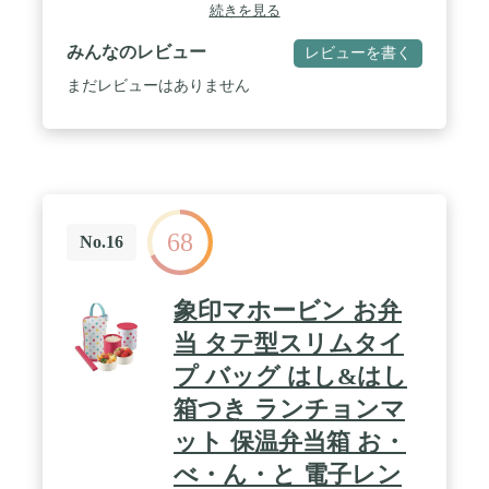
おかず容器フタ/シリコーンゴム / 容量：ごはん
続きを見る
310ml・おかず310ml / ・食洗機可能（保温ケース・
各フタは除く）
みんなのレビュー
レビューを書く
まだレビューはありません
68
No.16
象印マホービン お弁
当 タテ型スリムタイ
プ バッグ はし&はし
箱つき ランチョンマ
ット 保温弁当箱 お・
べ・ん・と 電子レン