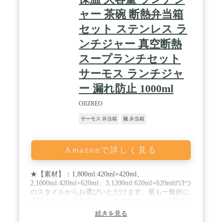
ャー 茶碗 断熱弁当箱
セット ステンレス ラ
ンチジャー 真空断熱
スープランチセット
サーモス ランチジャ
ー 漏れ防止 1000ml
OIIZREO
サーモス 弁当箱
麺 弁当箱
Amazonで詳しく見る
★【素材】：1,800ml:420ml+420ml、
2,1000ml:420ml+620ml、3,1200ml:620ml+620mlの3つ
のスタイルからお選びいただけます。最も一般的に
使用されている食品グレードの304ステンレス鋼で
でき、耐食性と耐熱性があります。季節を問わず通
続きを見る
年使えて非常に便利なため、保温保冷どちらにも対