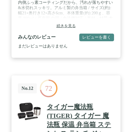
内側ふっ素コーティングだから、汚れが落ちやすい
&水切れスッキリ。アルミ製の弁当箱 / サイズ(約):
幅21×奥行き12×高さ6cm、本体重量(約):200ｇ、容
量:800ml / 原産国:中国 / 食洗機対応 / 素材・材質:本
体:アルミニウム合金(内面:ふっ素樹脂塗膜加工、外
続きを見る
面:焼付け塗装) / フタ:アルミニウム合金(内面:ふっ
素樹脂塗膜加工、外面:焼付け塗装) / フタパッキン:
みんなのレビュー
レビューを書く
シリコーンゴム / 仕切り:ポリプロピレン
まだレビューはありません
72
No.12
タイガー魔法瓶
(TIGER) タイガー 魔
法瓶 保温 弁当箱 ステ