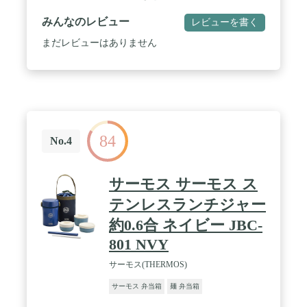
約18cm、本体重量:約0.6kg (※専用バッグを含む) /
原産国:中国
みんなのレビュー
レビューを書く
まだレビューはありません
84
No.4
サーモス サーモス ス
テンレスランチジャー
約0.6合 ネイビー JBC-
801 NVY
サーモス(THERMOS)
サーモス 弁当箱
麺 弁当箱