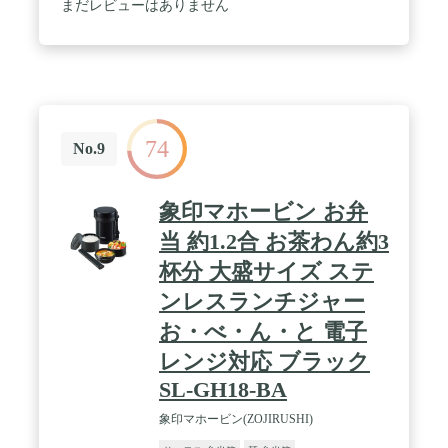
まだレビューはありません
74
No.9
象印マホービン お弁
当 約1.2合 お茶わん約3
杯分 大盛サイズ ステ
ンレスランチジャー
お・べ・ん・と 電子
レンジ対応 ブラック
SL-GH18-BA
象印マホービン(ZOJIRUSHI)