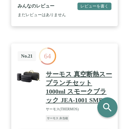
応しています。 / ★【長時間保温・保冷】：お弁当
みんなのレビュー
レビューを書く
であっても、できるだけ作りたてに近い、ホカホカ
のご飯を食べたいものですよね。スープやおかずは
まだレビューはありません
もちろん、保冷機能があるものを、冷たいスープや
フルーツも持ち運ぶことができます。 / ★【自由な
組み合わせ】：ステンレス製のランチボックスセッ
トは、自由に組み合わせて積み重ねることができ、
ご飯、パスタ、スープ、サラダ、フルーツ、スナッ
クなど、さまざまな食品を好みや必要に応じて別々
に保存できます,食品本来の味を保つため、食品同士
64
の混合は避けてください。 / ★【断熱ランチボック
No.21
スセット】：弁当箱とランチバッグセットは、底に
ポリウレタンフォームのパッドが付いており、通常
3-5時間食品を保温または保冷します。断熱ランチ
サーモス 真空断熱スー
バッグを使用して、食べ物をより長く温かく保ちま
す。 / ★注: 電子レンジの使用はお勧めしません。
プランチセット
あらかじめご了承ください。光、モニターの明るさ
1000ml スモークブラ
などにより、実際の商品は写真とわずかな色違いが
ありますので、ご理解をお願いします！
ック JEA-1001 SMB
search
サーモス(THERMOS)
サーモス 弁当箱