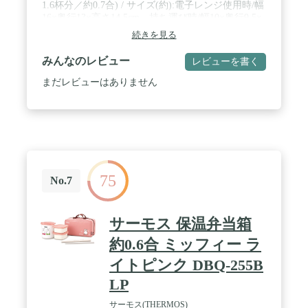
1.6杯分／約0.7合) / サイズ(約):電子レンジ使用時/幅
16×奥行13×高さ14.5cm、持ち運び時/幅10×奥行9.5×
高さ12cm / 保温効力(6時間):保温ケースのみの場
続きを見る
合/54度以上、保温ケースを専用ポーチに入れた場
合/57度以上 / 生産国:中国
みんなのレビュー
レビューを書く
まだレビューはありません
75
No.7
サーモス 保温弁当箱
約0.6合 ミッフィー ラ
イトピンク DBQ-255B
LP
サーモス(THERMOS)