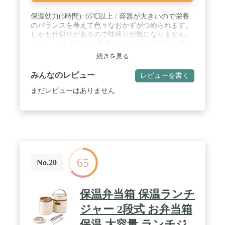
保温効力(6時間): 65℃以上 / 容器が大きいので栄養
のバランスを考えて色々なおかずがつめられます。
しかも仕切りがあるので味移りが気になりません。
/ はし・はし箱付き / 丈夫なステンレスボディ / 容
量: 飯器/0.31L おかず容器/0.33L スープ容器/0.2L /
続きを見る
汚れ・ニオイが残りにくい「内面フッ素コート」 /
サイズ(幅×奥行×高さ)ポーチに入れた場合24×12×36
みんなのレビュー
レビューを書く
㎝ / 電子レンジOK / 本体丸洗いOK / ごはんだけじ
ゃなくて、スープもしっかり保温。やさしさも、ぬ
まだレビューはありません
くもりも倍増です。
65
No.20
保温弁当箱 保温ランチ
ジャー 2段式 お弁当箱
保温 大容量 ランチジ