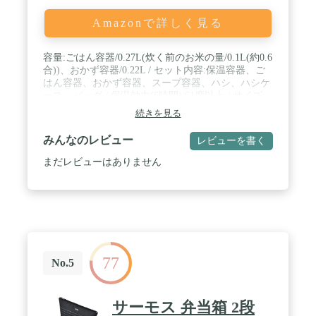
Amazonで詳しく見る
容量:ごはん容器/0.27L(炊く前のお米の量/0.1L(約0.6
合))、おかず容器/0.22L / セット内容:保温容器、ご
はん容器、おかず容器、スープ容器、ハシ、ハシケ
ース、バッグ / 保温効力(6時間):61度以上 / サイズ:
約13×11.5×17.5cm(※専用バッグを含まない)、ハシ/
続きを見る
約18cm、本体重量:約0.6kg (※専用バッグを含む) /
原産国:中国
みんなのレビュー
レビューを書く
まだレビューはありません
77
No.5
サーモス 弁当箱 2段