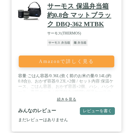
サーモス 保温弁当箱
約0.8合 マットブラッ
ク DBQ-362 MTBK
サーモス(THERMOS)
サーモス 弁当箱
麺 弁当箱
Amazonで詳しく見る
容量:ごはん容器/0.36L(炊く前のお米の量/0.14L(約
0.8合))、おかず容器/0.23L×2個 / セット内容:保温ケ
ース、ごはん容器、おかず容器×2個、ハシ、ハシケ
ース、専用ポーチ / 保温効力(6時間):保温ケースの
みの場合/54度以上、保温ケースを専用ポーチに入れ
続きを見る
た場合/57度以上 / サイズ:本体/約20×10×11.5cm(※専
用ポーチを含まない)、ハシ/約19.5cm、本体重量:約
みんなのレビュー
レビューを書く
0.5kg (※専用ポーチ含む) / 原産国:中国
まだレビューはありません