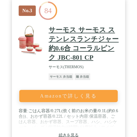
84
No.3
サーモス サーモス ス
テンレスランチジャー
約0.6合 コーラルピン
ク JBC-801 CP
サーモス(THERMOS)
サーモス 弁当箱
麺 弁当箱
Amazonで詳しく見る
容量:ごはん容器/0.27L(炊く前のお米の量/0.1L(約0.6
合))、おかず容器/0.22L / セット内容:保温容器、ご
はん容器、おかず容器、スープ容器、ハシ、ハシケ
ース、バッグ / 保温効力(6時間):61度以上 / サイズ:
約13×11.5×17.5cm(※専用バッグを含まない)、ハシ/
続きを見る