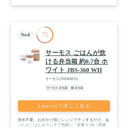
75
No.6
サーモス ごはんが炊
ける弁当箱 約0.7合 ホ
ワイト JBS-360 WH
サーモス(THERMOS)
サーモス 弁当箱
麺 弁当箱
Amazonで詳しく見る
浸水不要。お出かけ前にレンジでチンするだけ。あ
ったかごはんをランチで気軽に / 容量:0.36L (茶碗