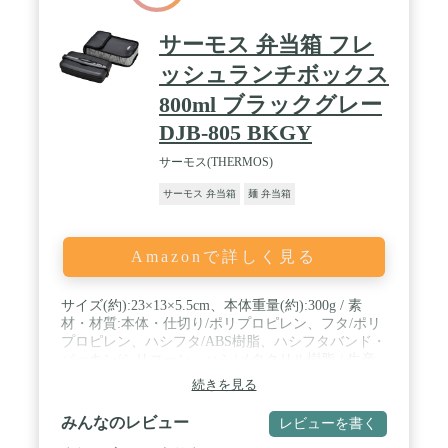
サーモス 弁当箱 フレ
ッシュランチボックス
800ml ブラックグレー
DJB-805 BKGY
サーモス(THERMOS)
サーモス 弁当箱
麺 弁当箱
Amazonで詳しく見る
サイズ(約):23×13×5.5cm、本体重量(約):300g / 素
材・材質:本体・仕切り/ポリプロピレン、フタ/ポリ
プロピレン、ハシフタ/ABS樹脂、ハシフタバンド・
パッキン/シリコーン、ハシ/メタクリル樹脂 / 生産
国:中国 / 容量:800ml / 食洗機:使用可、電子レンジ:
続きを見る
使用可 (各フタを除く)
みんなのレビュー
レビューを書く