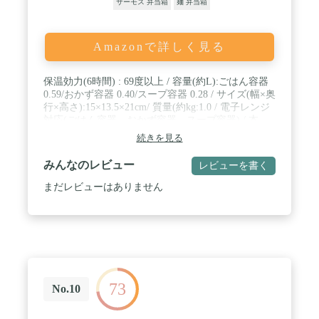
サーモス 弁当箱
麺 弁当箱
Amazonで詳しく見る
保温効力(6時間) : 69度以上 / 容量(約L):ごはん容器
0.59/おかず容器 0.40/スープ容器 0.28 / サイズ(幅×奥
行×高さ):15×13.5×21cm/ 質量(約kg:1.0 / 電子レンジ
対応(ごはん容器、おかず容器、スープ容器) / 本
体:SUS304、容器:PP、はし:メタリクル樹脂、パッ
続きを見る
キン:シリコン / 容量:ごはん0.59L、スープ容器
0.28L、おかず容器0.4L / 本体丸洗いOK / 「内面フ
みんなのレビュー
レビューを書く
ッ素コート」でお手入れしやすい。 / 生産国:タイ
お茶わん3杯分の「大盛りサイズ」 / お腹いっぱい
まだレビューはありません
で、栄養のバランスを考えた健康なランチが楽しめ
ます。まほうびんでごはんをしっかり保温し、ラン
チタイムにうれしいぬくもりを届けます。
73
No.10