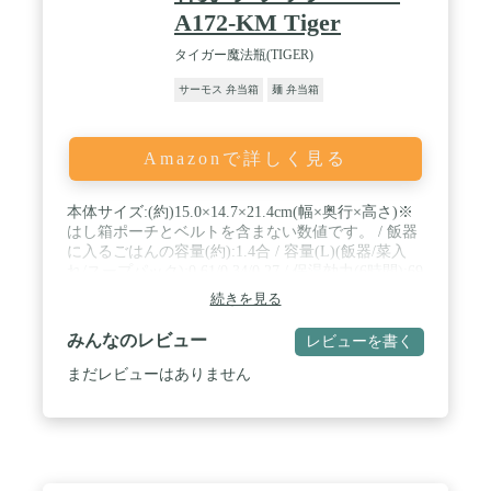
A172-KM Tiger
タイガー魔法瓶(TIGER)
サーモス 弁当箱
麺 弁当箱
Amazonで詳しく見る
本体サイズ:(約)15.0×14.7×21.4cm(幅×奥行×高さ)※
はし箱ポーチとベルトを含まない数値です。 / 飯器
に入るごはんの容量(約):1.4合 / 容量(L)(飯器/菜入
れ/スープパック):0.61/0.34/0.27 / 保温効力(6時間):69
度以上 / しっかり締まる着脱の頑丈ロック構造のフ
続きを見る
タ
みんなのレビュー
レビューを書く
まだレビューはありません