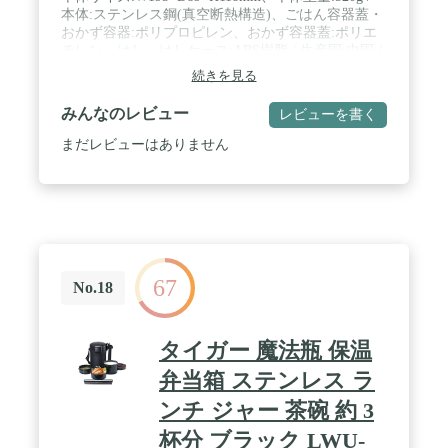
本体:ステンレス鋼(真空断熱構造)、ごはん容器蓋・
おかず容器:ポリプロピレン、おかず容器蓋:ポリエ
チレン、はし・はしケース:ABS樹脂 / 生産国:中国 /
セット内容:ごはん容器(240ml)、おかず容器
続きを見る
(200ml×2)、はし、はしケース、ポーチ
みんなのレビュー
レビューを書く
まだレビューはありません
67
No.18
タイガー 魔法瓶 保温
弁当箱 ステンレス ラ
ンチ ジャー 茶碗 約 3
杯分 ブラック LWU-