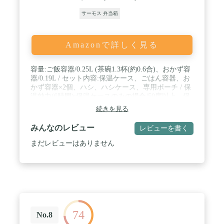
サーモス 弁当箱
Amazonで詳しく見る
容量:ご飯容器/0.25L (茶碗1.3杯(約0.6合)、おかず容
器/0.19L / セット内容:保温ケース、ごはん容器、お
かず容器×2個、ハシ、ハシケース、専用ポーチ / 保
温効力(6時間):保温ケースのみの場合/50度以上、保
温ケースを専用ポーチに入れた場合/53度以上 / 食洗
続きを見る
機OK (※保温ケースは除く)／電子レンジOK (※ご
はん・おかず容器のみ) / 生産国:中国
みんなのレビュー
レビューを書く
まだレビューはありません
74
No.8