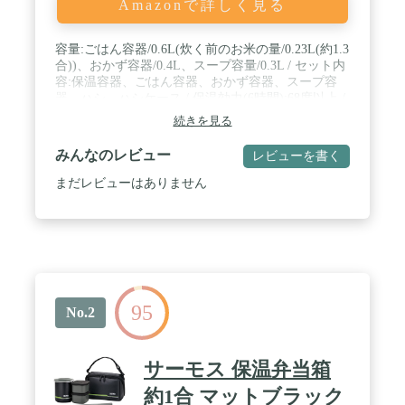
Amazonで詳しく見る
容量:ごはん容器/0.6L(炊く前のお米の量/0.23L(約1.3
合))、おかず容器/0.4L、スープ容量/0.3L / セット内
容:保温容器、ごはん容器、おかず容器、スープ容
器、ハシ、ハシケース / 保温効力(6時間):68度以上 /
サイズ(約):16×13.5×21cm、ハシ/約19.5cm、本体重
続きを見る
量(約):1.0kg / 原産国:中国
みんなのレビュー
レビューを書く
まだレビューはありません
95
No.2
サーモス 保温弁当箱
約1合 マットブラック