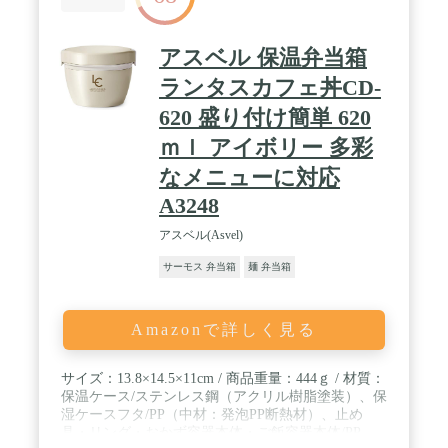
アスベル 保温弁当箱
ランタスカフェ丼CD-
620 盛り付け簡単 620
ｍｌ アイボリー 多彩
なメニューに対応
A3248
アスベル(Asvel)
サーモス 弁当箱
麺 弁当箱
Amazonで詳しく見る
サイズ：13.8×14.5×11cm / 商品重量：444ｇ / 材質：
保温ケース/ステンレス鋼（アクリル樹脂塗装）、保
湿ケースフタ/PP（中材：発泡PP断熱材）、止め
具・リング・おかず容器本体・ご飯容器本体/PP、