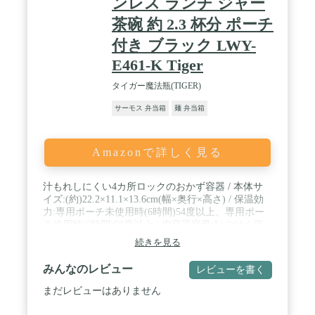
ンレス ランチ ジャー
茶碗 約 2.3 杯分 ポーチ
付き ブラック LWY-
E461-K Tiger
タイガー魔法瓶(TIGER)
サーモス 弁当箱
麺 弁当箱
Amazonで詳しく見る
汁もれしにくい4カ所ロックのおかず容器 / 本体サ
イズ:(約)22.2×11.1×13.6cm(幅×奥行×高さ) / 保温効
力:専用ポーチ未使用時(6時間)54度以上、専用ポー
チ使用時(6時間)58度以上 / 内容器容量(L)ごはん容
器/おかず容器:0.46(1個)/0.26(2個) / 便利な2WAYの
続きを見る
かばん収納 / 飯器に入るごはんの容量(約):茶碗約2.3
杯分(1.02合)
みんなのレビュー
レビューを書く
まだレビューはありません